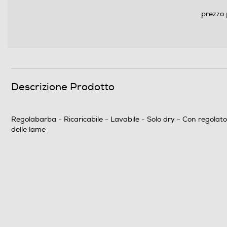
prezzo 
Peso-Kg
Informazioni sulla sicurezza del prodotto
Clicca qui
Descrizione Prodotto
Regolabarba - Ricaricabile - Lavabile - Solo dry - Con regolat
delle lame