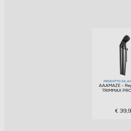
Regolatore di potenza
Ricarica rapida
Lavabile
Rasoi wet & dry
Blocco di sicurezza
Autolubrificazione lame
PRODOTTO DA AC
AAAMAZE - Re
TRIMMAX PR
Dimensioni - Peso
Altezza-mm
€ 39,
Larghezza-mm
Profondità-mm