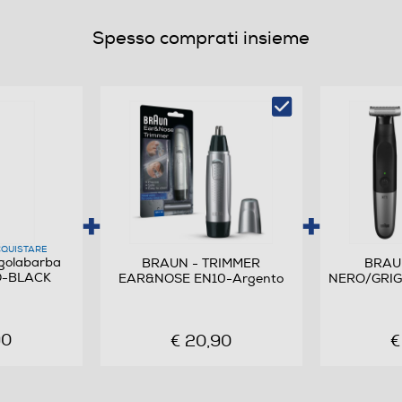
Spesso comprati insieme
Lavabile
No
QUISTARE
golabarba
BRAUN - TRIMMER
BRAUN
O-BLACK
EAR&NOSE EN10-Argento
NERO/GRIG
150
90
€ 20,90
€
35
25