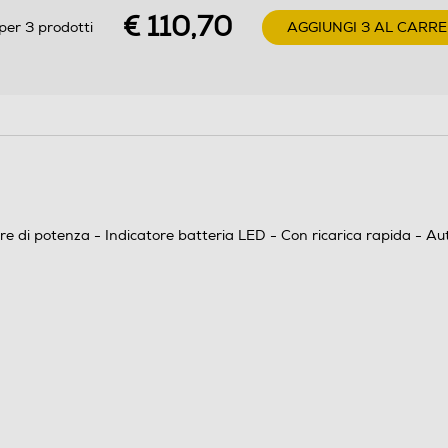
€ 110,70
per 3 prodotti
AGGIUNGI 3 AL CARR
0,02
ore di potenza - Indicatore batteria LED - Con ricarica rapida - A