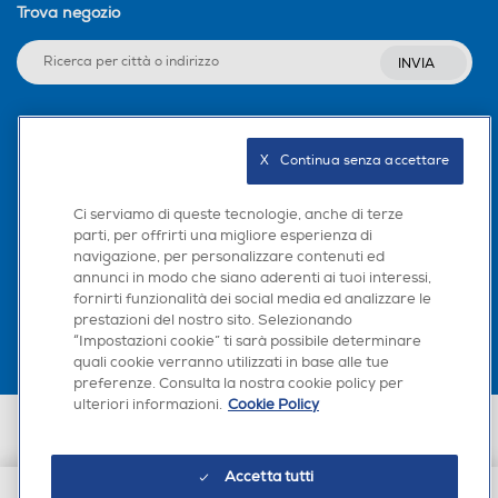
Trova negozio
INVIA
Seguici sui social
X   Continua senza accettare
Autolubrificazione lame
Autolubrificazione lame
Ci serviamo di queste tecnologie, anche di terze
parti, per offrirti una migliore esperienza di
navigazione, per personalizzare contenuti ed
Scarica la nostra app
annunci in modo che siano aderenti ai tuoi interessi,
fornirti funzionalità dei social media ed analizzare le
Peso-Kg
Peso-Kg
prestazioni del nostro sito. Selezionando
“Impostazioni cookie” ti sarà possibile determinare
0,09
0,273
quali cookie verranno utilizzati in base alle tue
preferenze. Consulta la nostra cookie policy per
Altezza-mm
Altezza-mm
ulteriori informazioni.
Cookie Policy
Euronics Italia SpA. Sede legale Via Montefeltro, 6/a 20156 Milano
Partita Iva, Codice Fiscale e iscrizione CCIAA Milano Monza Brianza Lodi
n. 13337170156. Codice intermediario SDI: HHBD9AK. Vendite soggette
Accetta tutti
agli Artt. 45 e ss del Codice del Consumo in tema di Diritti dei
Consumatori.