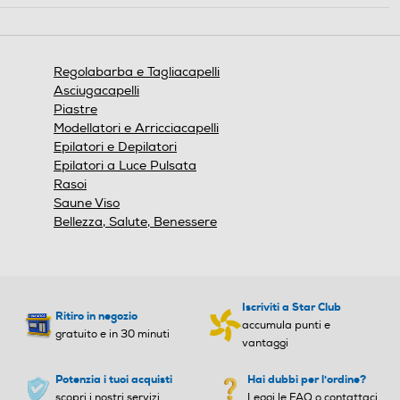
Ricarica rapida
Ricarica rapida
azione
aprirà
una
finestra
Regolabarba e Tagliacapelli
modale.
Lavabile
Lavabile
Asciugacapelli
Piastre
Modellatori e Arricciacapelli
Epilatori e Depilatori
Blocco di sicurezza
Blocco di sicurezza
Epilatori a Luce Pulsata
Rasoi
Saune Viso
Bellezza, Salute, Benessere
A batteria
Altre funzioni
Altre funzioni
Include una batteria AA per 60 minuti di rifinitura.
Iscriviti a Star Club
Ritiro in negozio
accumula punti e
gratuito e in 30 minuti
vantaggi
Potenzia i tuoi acquisti
Hai dubbi per l'ordine?
Trimmer con lamina circolare per una perfetta rimozione
scopri i nostri servizi
Leggi le FAQ o contattaci