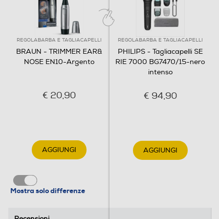
REGOLABARBA E TAGLIACAPELLI
REGOLABARBA E TAGLIACAPELLI
BRAUN - TRIMMER EAR&
PHILIPS - Tagliacapelli SE
NOSE EN10-Argento
RIE 7000 BG7470/15-nero
intenso
€ 20,90
€ 94,90
Preciso e sicuro.
Il sistema di lame circolari ad alte prestazioni Braun
garantisce la rimozione accurata dei peli dalle
orecchie e dal naso in totale sicurezza e senza tirare o
AGGIUNGI
AGGIUNGI
strappare.
Caratteristiche aggiuntive
Mostra solo differenze
Recensioni
Recensioni