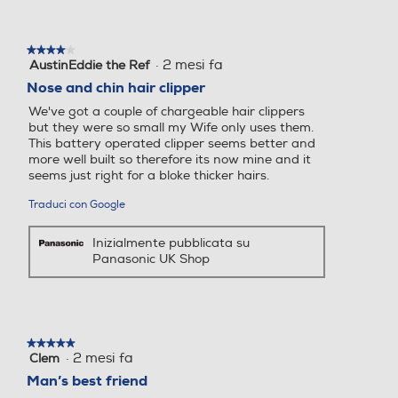
Altre funzioni
Altre funzioni
★★★★★
★★★★★
·
2 mesi fa
AustinEddie the Ref
4
su
Nose and chin hair clipper
5
We've got a couple of chargeable hair clippers
stelle.
but they were so small my Wife only uses them.
This battery operated clipper seems better and
more well built so therefore its now mine and it
seems just right for a bloke thicker hairs.
Traduci con Google
Rifinitura efficiente senza
Inizialmente pubblicata su
strappi
Panasonic UK Shop
Le doppie lame curve di alta qualità,
realizzate in acciaio inossidabile giapponese
ipoallergenico, scivolano dolcemente sulla
★★★★★
★★★★★
pelle, garantendo una rimozione accurata e
·
2 mesi fa
Clem
5
su
delicata dei peli.
Man’s best friend
5