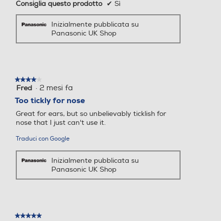
Facile da pulire
Consiglia questo prodotto
✔
Sì
Altezza-mm
Altezza-mm
Per una miglior igiene, il trimmer può essere
Inizialmente pubblicata su
facilmente pulito sotto l'acqua corrente. Lo
Panasonic UK Shop
speciale sistema di pulizia aspira l'acqua da
tutti i lati e la spinge attraverso la testina
Larghezza-mm
Larghezza-mm
del trimmer, per una pulizia comoda e
profonda.
★★★★★
★★★★★
·
2 mesi fa
Fred
4
su
Too tickly for nose
Profondità-mm
Profondità-mm
5
Great for ears, but so unbelievably ticklish for
stelle.
nose that I just can't use it.
Traduci con Google
Autonomia-min
Autonomia-min
Inizialmente pubblicata su
Panasonic UK Shop
Tempo di ricarica-h
Tempo di ricarica-h
★★★★★
★★★★★