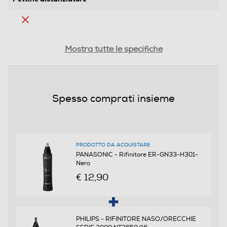
Custodia
Mostra tutte le specifiche
Funzioni e Plus
Spesso comprati insieme
Indicatore stato batteria
LED
PRODOTTO DA ACQUISTARE
Regolatore di potenza
PANASONIC - Rifinitore ER-GN33-H301-
Nero
€ 12,90
Ricarica rapida
PHILIPS - RIFINITORE NASO/ORECCHIE