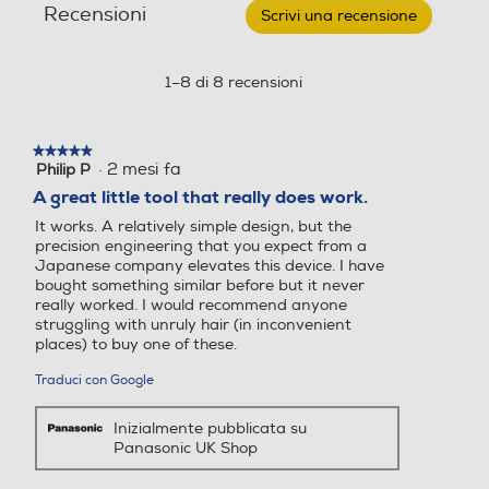
Recensioni
H301-
Scrivi una recensione
.
Nero
Questa
Lavabile
Lavabile
azione
aprirà
1–8 di 8 recensioni
Lavabile
una
Maneggevolezza
finestra
Rasoi wet & dry
Rasoi wet & dry
modale.
Che si tratti di una regolazione veloce o di
★★★★★
★★★★★
·
2 mesi fa
Philip P
5
una rifinitura precisa, il modello ER-GN33
No
su
A great little tool that really does work.
semplifica la routine di cura del corpo e
5
It works. A relatively simple design, but the
aiuta a mantenere un aspetto sempre
stelle.
Blocco di sicurezza
Blocco di sicurezza
precision engineering that you expect from a
curato.
Japanese company elevates this device. I have
bought something similar before but it never
really worked. I would recommend anyone
struggling with unruly hair (in inconvenient
Autolubrificazione lame
Autolubrificazione lame
places) to buy one of these.
Traduci con Google
Inizialmente pubblicata su
Numero livelli di taglio
Numero livelli di taglio
Panasonic UK Shop