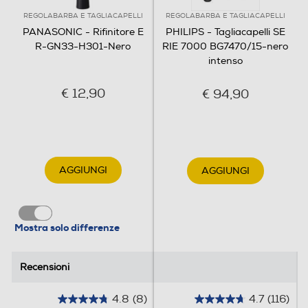
REGOLABARBA E TAGLIACAPELLI
REGOLABARBA E TAGLIACAPELLI
PANASONIC - Rifinitore E
PHILIPS - Tagliacapelli SE
Cura del viso versatile
R-GN33-H301-Nero
RIE 7000 BG7470/15-nero
intenso
Tecnologia a doppia lama
€ 12,90
€ 94,90
Nero opaco e design ergonomico
Design impermeabile per una
facile pulizia
AGGIUNGI
AGGIUNGI
H: 144mm, W: 29mm, D: 35mm,
Weight: 62g. * Cappuccio incluso
Mostra solo differenze
Recensioni
Recensioni
4.8
(8)
4.7
(116)
4
4