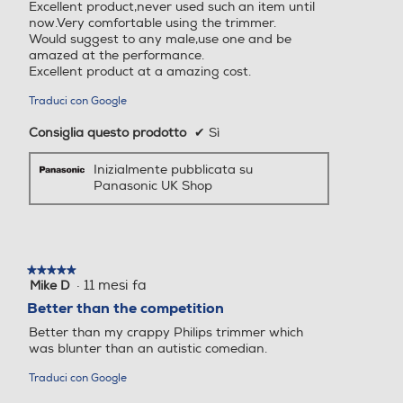
Excellent product,never used such an item until
stelle.
now.Very comfortable using the trimmer.
Would suggest to any male,use one and be
amazed at the performance.
Excellent product at a amazing cost.
Traduci con Google
Consiglia questo prodotto
✔
Sì
Inizialmente pubblicata su
Panasonic UK Shop
★★★★★
★★★★★
·
11 mesi fa
Mike D
5
su
Better than the competition
5
Better than my crappy Philips trimmer which
stelle.
was blunter than an autistic comedian.
Peso-Kg
Peso-Kg
Traduci con Google
0,21
0,273