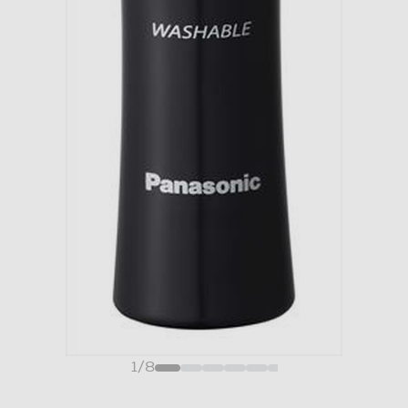
1
/
8