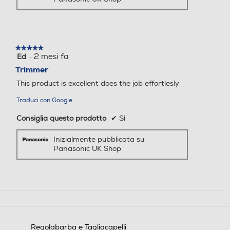
★★★★★
★★★★★
·
2 mesi fa
Ed
5
su
Trimmer
5
This product is excellent does the job effortlesly
stelle.
Traduci con Google
Consiglia questo prodotto
✔
Sì
Inizialmente pubblicata su
Panasonic UK Shop
Regolabarba e Tagliacapelli