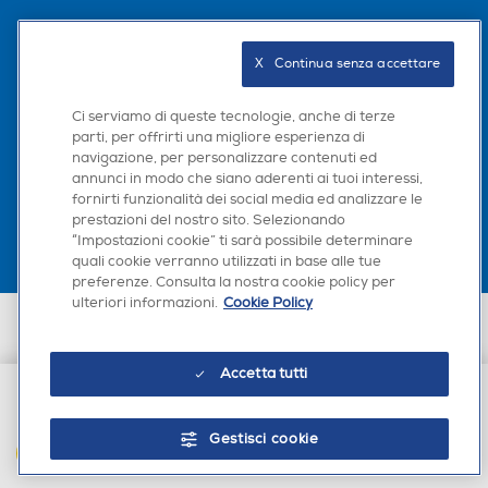
Seguici sui social
X   Continua senza accettare
Ci serviamo di queste tecnologie, anche di terze
parti, per offrirti una migliore esperienza di
navigazione, per personalizzare contenuti ed
Scarica la nostra app
annunci in modo che siano aderenti ai tuoi interessi,
fornirti funzionalità dei social media ed analizzare le
prestazioni del nostro sito. Selezionando
“Impostazioni cookie” ti sarà possibile determinare
quali cookie verranno utilizzati in base alle tue
preferenze. Consulta la nostra cookie policy per
ulteriori informazioni.
Cookie Policy
Euronics Italia SpA. Sede legale Via Montefeltro, 6/a 20156 Milano
Partita Iva, Codice Fiscale e iscrizione CCIAA Milano Monza Brianza Lodi
n. 13337170156. Codice intermediario SDI: HHBD9AK. Vendite soggette
Accetta tutti
agli Artt. 45 e ss del Codice del Consumo in tema di Diritti dei
Consumatori.
€ 12,90
Gestisci cookie
AGGIUNGI AL CARRELLO