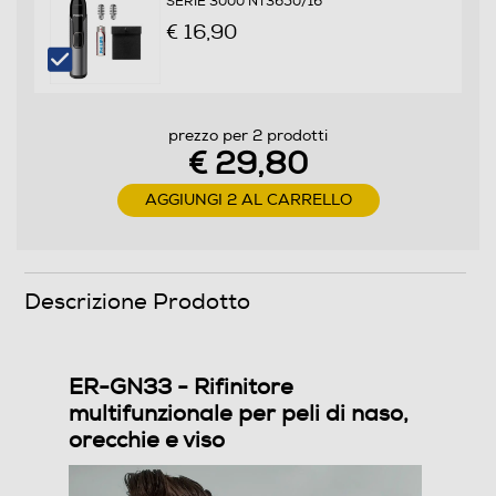
SERIE 3000 NT3650/16
Lavabile
€ 16,90
Lavabile
Rasoi wet & dry
prezzo per 2 prodotti
€ 29,80
No
AGGIUNGI 2 AL CARRELLO
Blocco di sicurezza
Autolubrificazione lame
Descrizione Prodotto
ER-GN33 - Rifinitore
Dimensioni - Peso
multifunzionale per peli di naso,
orecchie e viso
Peso-Kg
0,21