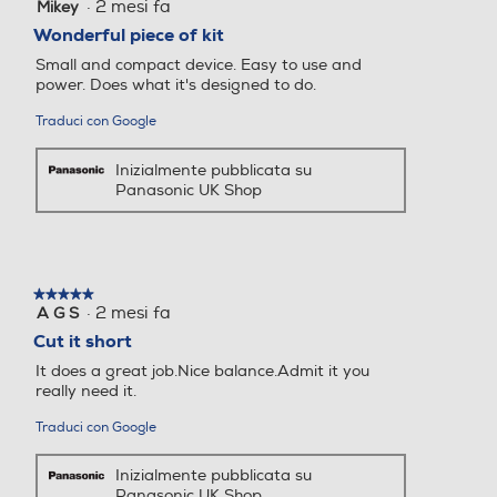
·
2 mesi fa
Mikey
5
su
Wonderful piece of kit
Accessori in dotazione
Accessori in dotazione
5
Small and compact device. Easy to use and
stelle.
power. Does what it's designed to do.
Traduci con Google
Inizialmente pubblicata su
Panasonic UK Shop
Ideale in viaggio
Grazie al pratico funzionamento a batteria,
l'ER-GN33 è perfetto per l'utilizzo in viaggio.
Il design senza fili assicura la massima
★★★★★
★★★★★
·
2 mesi fa
A G S
5
flessibilità perché non c'è bisogno di
su
Cut it short
corrente.
5
It does a great job.Nice balance.Admit it you
stelle.
really need it.
Traduci con Google
Inizialmente pubblicata su
Panasonic UK Shop