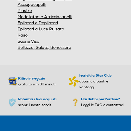
Asciugacapelli
Piastre
Modellatori e Arricciacapelli
Epilatori e Depilatori
SPECIFICHE
Epilatori a Luce Pulsata
Rasoi
Saune Viso
Bellezza, Salute, Benessere
Rifinitore - Alimentazione a pile - Lavabile - Solo dry -
Indicatore batteria LED - Lama in acciaio
Iscriviti a Star Club
Ritiro in negozio
accumula punti e
gratuito e in 30 minuti
vantaggi
Potenzia i tuoi acquisti
Hai dubbi per l'ordine?
scopri i nostri servizi
Leggi le FAQ o contattaci