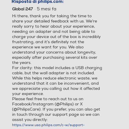
Risposta di philips.com:
Lavabile
Lavabile
Impostazioni della
27 (0,2 - 20 mm)
·
5 mesi fa
Global 247
lunghezza
Hi there, thank you for taking the time to
share your detailed feedback with us. We’re
Incrementi di preci
Fino a 0,2 mm
really sorry to hear about your experience,
Rasoi wet & dry
Rasoi wet & dry
sione
needing an adapter and not being able to
charge your device out of the box is incredibly
frustrating, and it’s definitely not the
Assistenza
experience we want for you. We also
understand your concerns about longevity,
Blocco di sicurezza
Blocco di sicurezza
especially after purchasing several kits over
the years.
2 anni di garanzia
Sì
For clarity: this model includes a USB charging
cable, but the wall adapter is not included.
Facilità d'uso
While this helps reduce electronic waste, we
Altre funzioni
Altre funzioni
understand that it can be inconvenient, and
we appreciate you calling out how it affected
your experience.
Nessuna manuten
Non richiede olio per l
Please feel free to reach out to us on
zione
ame
Facebook/Instagram (@Philips) or X
(@PhilipsCare). If you prefer, you can also get
in touch through our support page so we can
Display
Indicatore di batteria
assist you directly:
scarica (rifinitore) ,Indi
https://www.usa.philips.com/c-w/support-