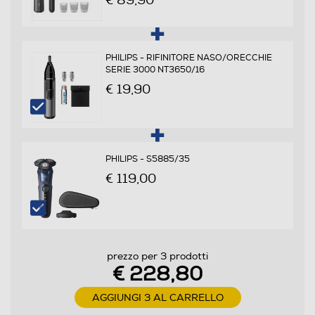
€ 89,90
Lavabile
Funzione Wet & Dry
PHILIPS - RIFINITORE NASO/ORECCHIE
SERIE 3000 NT3650/16
€ 19,90
Funzione memoria di taglio
Blocco di sicurezza
PHILIPS - S5885/35
€ 119,00
Materiale lama
Acciao
prezzo per 3 prodotti
€ 228,80
Autolubrificazione lame
AGGIUNGI 3 AL CARRELLO