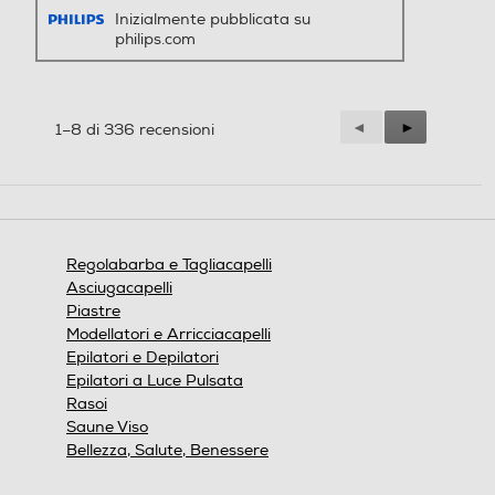
Inizialmente pubblicata su
philips.com
Precedente
◄
Successiva
►
1–8 di 336 recensioni
Reviews
Reviews
Regolabarba e Tagliacapelli
Asciugacapelli
Piastre
Modellatori e Arricciacapelli
Epilatori e Depilatori
Epilatori a Luce Pulsata
Rasoi
Saune Viso
Bellezza, Salute, Benessere