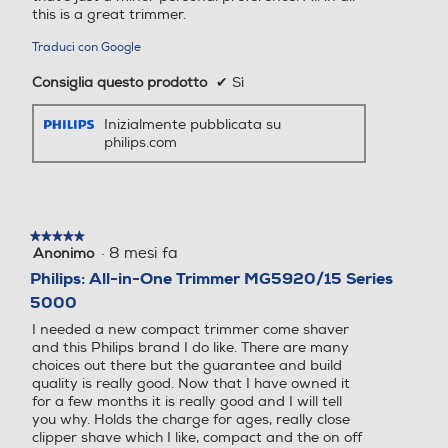
this is a great trimmer.
Assorbimento
Traduci con Google
Tensione in ingres
5 V
Consiglia questo prodotto
✔
Sì
so
Inizialmente pubblicata su
philips.com
Carica
60 minuti (rifinitore) ,
8 ore (OneBlade) ,Rica
Autolubrificazione lame
Autolubrificazione lame
rica rapida di 5 minuti
(rifinitore)
★★★★★
★★★★★
·
8 mesi fa
Anonimo
5
Massimo consum
5 W
su
Philips: All-in-One Trimmer MG5920/15 Series
Accessori in dotazione
Accessori in dotazione
o energetico
5
5000
stelle.
I needed a new compact trimmer come shaver
Metodo di ricarica
USB-A (adattatore no
and this Philips brand I do like. There are many
n incluso)
choices out there but the guarantee and build
quality is really good. Now that I have owned it
Tipo di batteria
Ioni di litio (rifinitore) ,
for a few months it is really good and I will tell
you why. Holds the charge for ages, really close
NiMH (OneBlade)
clipper shave which I like, compact and the on off