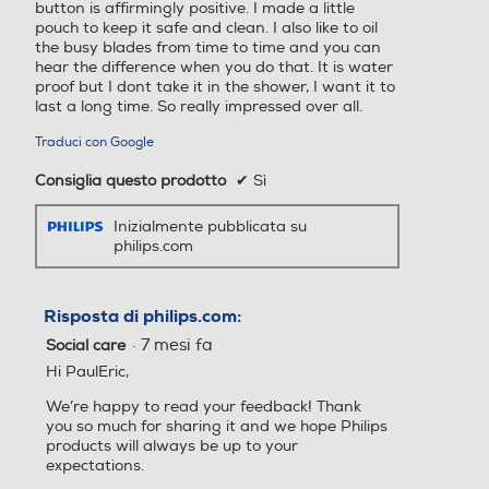
button is affirmingly positive. I made a little
Autonomia
Fino a 120 minuti (rifi
pouch to keep it safe and clean. I also like to oil
the busy blades from time to time and you can
nitore) ,Fino a 30 min
hear the difference when you do that. It is water
uti (OneBlade)
proof but I dont take it in the shower, I want it to
last a long time. So really impressed over all.
Styling versatile
Traduci con Google
Consiglia questo prodotto
✔
Sì
N. di accessori
13
Inizialmente pubblicata su
philips.com
Accessori
Custodia grande e mo
rbida con zip ,Spazzoli
na per pulizia ,USB-A
Risposta di philips.com:
(adattatore non inclus
·
7 mesi fa
Social care
o) ,Cappuccio di prote
Hi PaulEric,
zione per lama OneBl
ade
We’re happy to read your feedback! Thank
you so much for sharing it and we hope Philips
products will always be up to your
Strumenti per lo s
Rifinitore in acciaio ,Ri
expectations.
tyling
finitore di precisione i