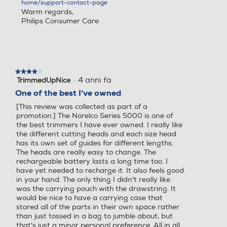
catore di batteria cari
home/support-contact-page
Warm regards,
ca (rifinitore) ,Indicato
Philips Consumer Care
re di stato della batter
ia (rifinitore e OneBla
de)
Wet & Dry
Impermeabile al 100%
★★★★★
★★★★★
·
4 anni fa
TrimmedUpNice
4
su
One of the best I've owned
Carica
Ricarica tramite USB-
5
A (5 V⎓ / ≥1 A)
[This review was collected as part of a
stelle.
promotion.] The Norelco Series 5000 is one of
the best trimmers I have ever owned. I really like
Funzionamento
Utilizzabile solo senza
the different cutting heads and each size head
filo
has its own set of guides for different lengths.
The heads are really easy to change. The
rechargeable battery lasts a long time too. I
Design
have yet needed to recharge it. It also feels good
in your hand. The only thing I didn't really like
was the carrying pouch with the drawstring. It
would be nice to have a carrying case that
Impugnatura
Impugnatura ergono
stored all of the parts in their own space rather
mica in gomma
than just tossed in a bag to jumble about, but
that's just a minor personal preference. All in all