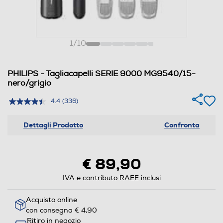
1
/
10
PHILIPS - Tagliacapelli SERIE 9000 MG9540/15-
nero/grigio
4.4
(336)
Dettagli Prodotto
Confronta
€ 89,90
IVA e contributo RAEE inclusi
Acquisto online
con consegna € 4,90
Ritiro in negozio