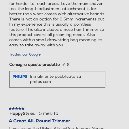
.
for harder to reach areas. Love the main shaver
too, the length adjustment attachment is far
better than what comes with alternative brands.
There is not an option for 0.5mm increments but
In my experience this is usually a pointless
feature. This also includes a nose hair trimmer so
this product covers all grooming needs. Also
comes with a small drawstring bag meaning its
easy to take away with you.
Traduci con Google
Consiglia questo prodotto
✔
Sì
Inizialmente pubblicata su
philips.com
★★★★★
★★★★★
·
5 mesi fa
HappyStyles
5
su
A Great All‑Round Trimmer
5
I was given the Philips All‑in‑One Trimmer Series
stelle.