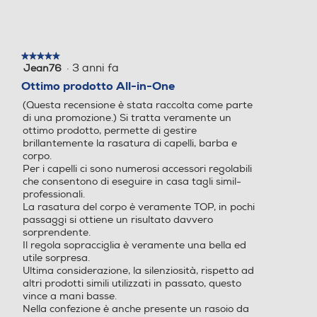
n acciaio ,Rasoio per il
corpo con sistema di
protezione della pelle ,
★★★★★
★★★★★
Lama OneBlade ,Petti
·
3 anni fa
Jean76
5
ne di precisione ,Petti
su
Ottimo prodotto All-in-One
5
ne regolabile da 3-
(Questa recensione è stata raccolta come parte
stelle.
7 mm ,Pettine regolab
di una promozione.) Si tratta veramente un
ile da 9-13 mm ,Prote
ottimo prodotto, permette di gestire
brillantemente la rasatura di capelli, barba e
zione regolabile da 16
corpo.
-20 mm ,2 pettini per
Per i capelli ci sono numerosi accessori regolabili
il corpo ,Pettine per le
che consentono di eseguire in casa tagli simil-
professionali.
sopracciglia
La rasatura del corpo è veramente TOP, in pochi
passaggi si ottiene un risultato davvero
sorprendente.
Il regola sopracciglia è veramente una bella ed
Documents
utile sorpresa.
Ultima considerazione, la silenziosità, rispetto ad
altri prodotti simili utilizzati in passato, questo
vince a mani basse.
Nella confezione è anche presente un rasoio da