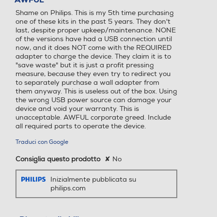
stelle.
Custodia
Custodia
Shame on Philips. This is my 5th time purchasing
Prestazioni durature per risultati precisi
one of these kits in the past 5 years. They don't
last, despite proper upkeep/maintenance. NONE
Le lame in acciaio inossidabile del rifinitore restano aff
of the versions have had a USB connection until
ilate come il primo giorno per prestazioni durature. No
now, and it does NOT come with the REQUIRED
Numero livelli di taglio
Numero livelli di taglio
adapter to charge the device. They claim it is to
n necessitano di lubrificazione.
"save waste" but it is just a profit pressing
measure, because they even try to redirect you
Specifiche
to separately purchase a wall adapter from
them anyway. This is useless out of the box. Using
Indicatore stato batteria
Indicatore stato batteria
the wrong USB power source can damage your
Regolazione precisa
device and void your warranty. This is
unacceptable. AWFUL corporate greed. Include
all required parts to operate the device.
Prestazione di tag
Lame in acciaio autoa
Regolatore di potenza
Regolatore di potenza
Traduci con Google
lio
ffilanti ,Tecnologia Be
ardSense ,Tecnologia
Consiglia questo prodotto
✘
No
OneBlade
Ricarica rapida
Ricarica rapida
Inizialmente pubblicata su
philips.com
Rifinitura di precis
Pettine di precisione
ione