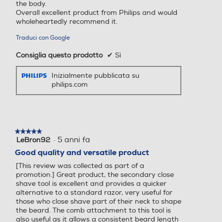
the body.
a
Overall excellent product from Philips and would
p
wholeheartedly recommend it.
r
i
Traduci con Google
r
à
Consiglia questo prodotto
✔
Sì
u
n
Inizialmente pubblicata su
a
philips.com
f
i
n
e
s
★★★★★
★★★★★
·
5 anni fa
t
LeBron92
5
r
su
Good quality and versatile product
5
a
[This review was collected as part of a
stelle.
m
promotion.] Great product, the secondary close
o
shave tool is excellent and provides a quicker
d
alternative to a standard razor, very useful for
a
those who close shave part of their neck to shape
l
the beard. The comb attachment to this tool is
e
also useful as it allows a consistent beard length