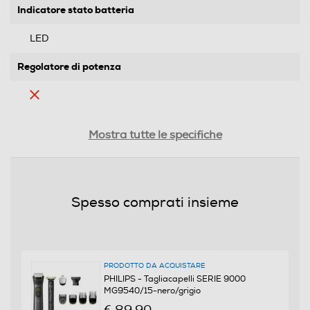
Indicatore stato batteria
LED
Regolatore di potenza
Ricarica rapida
Mostra tutte le specifiche
Autonomia-min
Spesso comprati insieme
120
Tempo di ricarica-h
1
PRODOTTO DA ACQUISTARE
PHILIPS - Tagliacapelli SERIE 9000
MG9540/15-nero/grigio
Lavabile