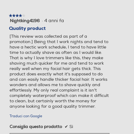
★★★★★
★★★★★
·
4 anni fa
Nightking4196
4
su
Quality product
5
[This review was collected as part of a
stelle.
promotion.] Being that I work nights and tend to
have a hectic work schedule, I tend to have little
time to actually shave as often as I would like.
That is why I love trimmers like this, they make
shaving much quicker for me and tend to work
really well when my facial hair gets thick. This
product does exactly what it's supposed to do
and can easily handle thicker facial hair. It works
wonders and allows me to shave quickly and
effortlessly. My only real complaint is it isn't
completely waterproof which can make it difficult
to clean, but certainly worth the money for
anyone looking for a good quality trimmer.
Traduci con Google
Consiglia questo prodotto
✔
Sì