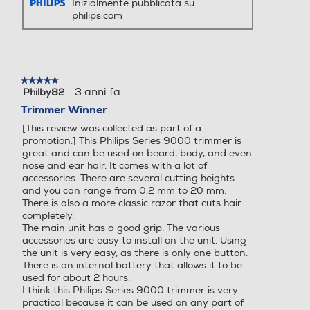
Inizialmente pubblicata su
c
p
Styling versatile per viso, testa e corpo - Un taglio
philips.com
e
r
professionale direttamente a casa - Styling perfetto per
n
o
barba, testa e corpo - Il set definitivo per la cura del corpo
s
d
di precisione - Puoi dire addio ai peli del corpo - Rifinisci le
i
u
sopracciglia in modo semplice e confortevole Qualità e
o
c
facilità d'uso - Il rifinitore funziona per 4 settimane con
★★★★★
★★★★★
n
i
una sola ricarica* - Resistente all'acqua per una maggiore
·
3 anni fa
Philby82
5
e
v
praticità d'uso e di pulizia - Per non scordarti mai quando
su
Trimmer Winner
v
i
5
è il momento di effettuare la ricarica
i
d
[This review was collected as part of a
stelle.
d
e
promotion.] This Philips Series 9000 trimmer is
e
o
great and can be used on beard, body, and even
o
Q
nose and ear hair. It comes with a lot of
u
accessories. There are several cutting heights
e
and you can range from 0.2 mm to 20 mm.
s
There is also a more classic razor that cuts hair
completely.
t
The main unit has a good grip. The various
a
accessories are easy to install on the unit. Using
a
the unit is very easy, as there is only one button.
z
There is an internal battery that allows it to be
i
used for about 2 hours.
o
I think this Philips Series 9000 trimmer is very
n
practical because it can be used on any part of
e