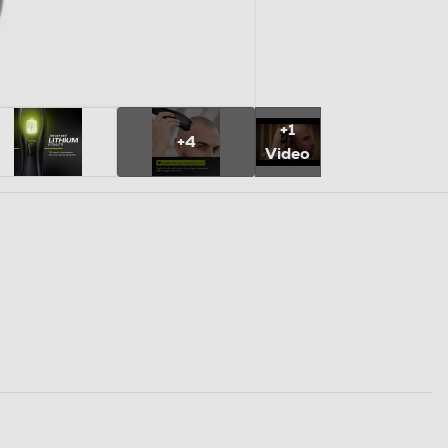
+1
+4
Video