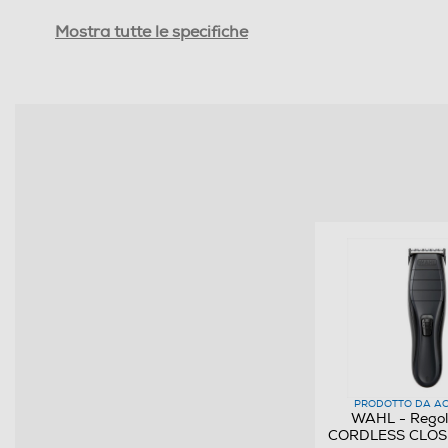
Ricarica rapida
Mostra tutte le specifiche
Lavabile
Funzione Wet & Dry
Funzione memoria di taglio
Blocco di sicurezza
Materiale lama
Autolubrificazione lame
Custodia
Accessori in dotazione
PRODOTTO DA AC
WAHL - Regola
CORDLESS CLOS