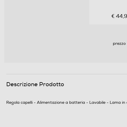
Dimensioni - Peso
€ 44,
Altezza-mm
Peso-Kg
prezzo 
Informazioni sulla sicurezza del prodotto
Clicca qui
Descrizione Prodotto
Regola capelli - Alimentazione a batteria - Lavabile - Lama in 