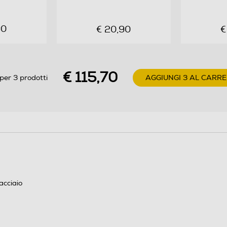
90
€ 20,90
€
252
0,49
€ 115,70
per 3 prodotti
AGGIUNGI 3 AL CARRE
acciaio