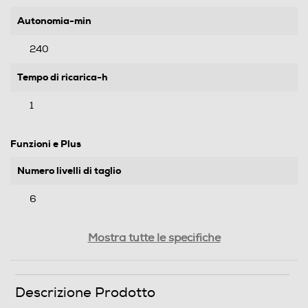
Autonomia-min
240
Tempo di ricarica-h
1
Funzioni e Plus
Numero livelli di taglio
6
Indicatore stato batteria
Mostra tutte le specifiche
Ricarica rapida
Descrizione Prodotto