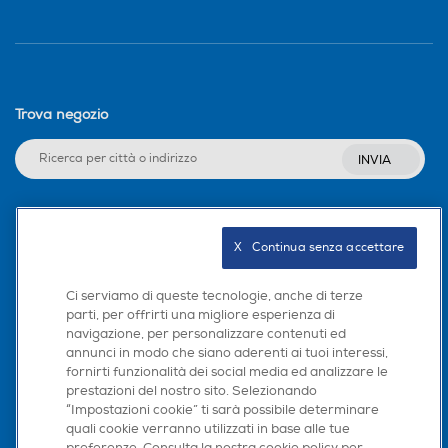
Trova negozio
INVIA
Seguici sui social
X   Continua senza accettare
Regolatore di potenza
Regolatore di potenza
Ci serviamo di queste tecnologie, anche di terze
parti, per offrirti una migliore esperienza di
navigazione, per personalizzare contenuti ed
Scarica la nostra app
annunci in modo che siano aderenti ai tuoi interessi,
fornirti funzionalità dei social media ed analizzare le
Blocco di sicurezza
Blocco di sicurezza
prestazioni del nostro sito. Selezionando
“Impostazioni cookie” ti sarà possibile determinare
quali cookie verranno utilizzati in base alle tue