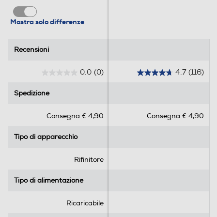
Mostra solo differenze
Recensioni
Recensioni
0.0
(0)
4.7
(116)
0
4
.
.
Spedizione
Spedizione
0
7
s
s
Consegna € 4,90
Consegna € 4,90
u
u
5
5
Tipo di apparecchio
Tipo di apparecchio
s
s
t
t
e
e
Rifinitore
l
l
l
l
Tipo di alimentazione
Tipo di alimentazione
e
e
.
.
Ricaricabile
1