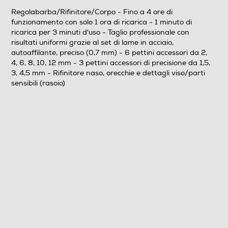
Regolabarba/Rifinitore/Corpo - Fino a 4 ore di
funzionamento con solo 1 ora di ricarica - 1 minuto di
Lavabile
ricarica per 3 minuti d'uso - Taglio professionale con
risultati uniformi grazie al set di lame in acciaio,
Non lavabile
autoaffilante, preciso (0,7 mm) - 6 pettini accessori da 2,
4, 6, 8, 10, 12 mm - 3 pettini accessori di precisione da 1,5,
Rasoi wet & dry
3, 4,5 mm - Rifinitore naso, orecchie e dettagli viso/parti
sensibili (rasoio)
No
Altre funzioni
Ricarica in 1 ora per 4 ore di funzionamento Ricarica
rapida per una potenza istantanea LED intelligente
due indicatori di carica Due anni garanzia
internazionale Ideale per il viaggio grazie alla tensione
universale
Descrizione
Accessori