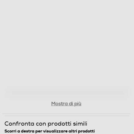
Accessori in dotazione
•Regolatrice in acciaio inox Li+® •Lama accessoria per
la rifinitura •Rasoio per peli di naso, orecchie e
sopracciglia •3 pettini accessori per la barba (1.5 mm, 3
mm, 4.5 mm) •Pettine guida regolabile per 6 lunghezze
(2 mm, 4 mm, 6 mm, 8 mm, 10 mm, 12 mm) •Supporto
di design in acciaio inox •Caricatore •Spazzola di
pulitura •Olio •Sacca di conservazione •Istruzioni
Dimensioni - Peso
Peso-Kg
0,612
Mostra di più
Informazioni sulla sicurezza del prodotto
Confronta con prodotti simili
Clicca qui
Scorri a destra per visualizzare altri prodotti