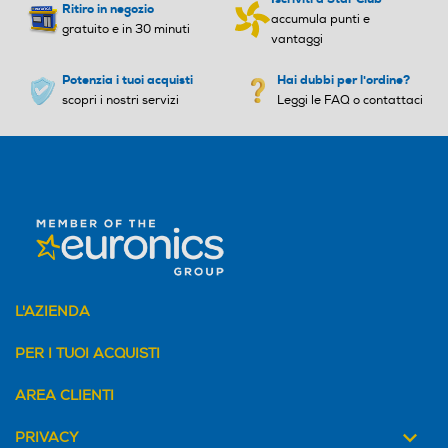
Ritiro in negozio
pida per una potenza istan
accumula punti e
gratuito e in 30 minuti
tanea LED intelligente due
vantaggi
indicatori di carica Due ann
i garanzia internazionale Id
Potenzia i tuoi acquisti
Hai dubbi per l'ordine?
eale per il viaggio grazie all
scopri i nostri servizi
Leggi le FAQ o contattaci
a tensione universale
L'AZIENDA
PER I TUOI ACQUISTI
AREA CLIENTI
PRIVACY