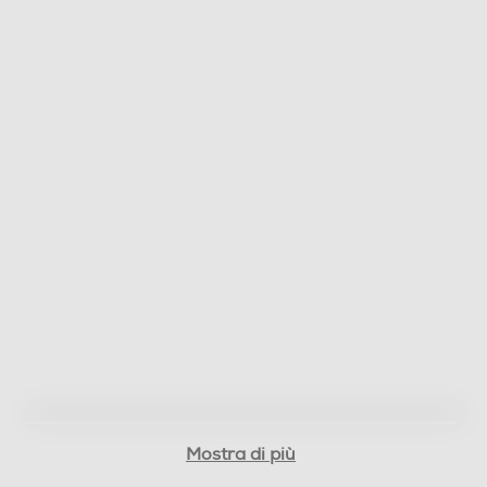
Peso-Kg
0,5
Informazioni sulla sicurezza del prodotto
Clicca qui
Mostra di più