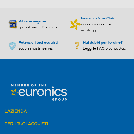
Iscriviti a Star Club
Ritiro in negozio
Numero livelli di taglio
Numero livelli di taglio
accumula punti e
gratuito e in 30 minuti
vantaggi
Potenzia i tuoi acquisti
Hai dubbi per l'ordine?
scopri i nostri servizi
Leggi le FAQ o contattaci
Indicatore stato batteria
Indicatore stato batteria
Regolatore di potenza
Regolatore di potenza
Ricarica rapida
Ricarica rapida
L'AZIENDA
PER I TUOI ACQUISTI
Lavabile
Lavabile