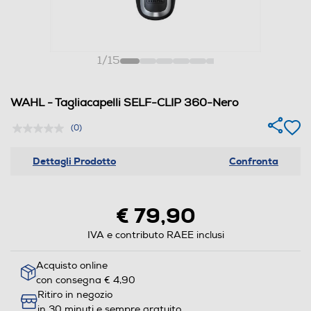
1
/
15
WAHL - Tagliacapelli SELF-CLIP 360-Nero
(0)
Dettagli Prodotto
Confronta
€ 79,90
IVA e contributo RAEE inclusi
Acquisto online
con consegna € 4,90
Ritiro in negozio
in 30 minuti e sempre gratuito