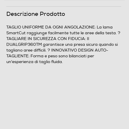
Pettini conici per orecchio destro e sinistro Pettini per lo
styling dei capelli e forbici con protezione della lama
Descrizione Prodotto
Custodia con impugnatura morbida Olio per la lama e
spazzola per la pulizia Cavo USB-A per la ricarica Libri
TAGLIO UNIFORME DA OGNI ANGOLAZIONE: La lama
di istruzioni
SmartCut raggiunge facilmente tutte le aree della testa. ?
TAGLIARE IN SICUREZZA CON FIDUCIA: Il
Descrizione marketing
DUALGRIP360TM garantisce una presa sicura quando si
tagliano aree difficili. ? INNOVATIVO DESIGN AUTO-
TAGLIO UNIFORME DA OGNI ANGOLAZIONE: La lama
TAGLIENTE: Forma e peso sono bilanciati per
SmartCut raggiunge facilmente tutte le aree della
un'esperienza di taglio fluida.
testa. ? TAGLIARE IN SICUREZZA CON FIDUCIA: Il
DUALGRIP360TM garantisce una presa sicura quando
si tagliano aree difficili. ? INNOVATIVO DESIGN AUTO-
TAGLIENTE: Forma e peso sono bilanciati per
un'esperienza di taglio fluida.
Dimensioni - Peso
Altezza-mm
250