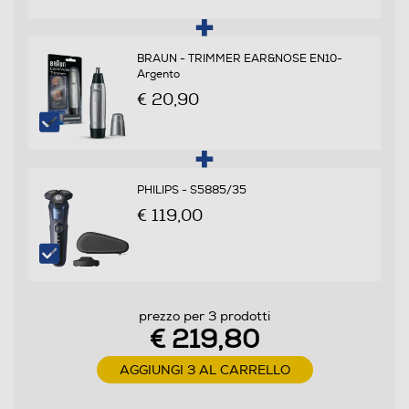
Blocco di sicurezza
BRAUN - TRIMMER EAR&NOSE EN10-
Argento
€ 20,90
Materiale lama
Acciao
Autolubrificazione lame
PHILIPS - S5885/35
€ 119,00
Custodia
prezzo per 3 prodotti
€ 219,80
Accessori in dotazione
AGGIUNGI 3 AL CARRELLO
Tosatrice a batteria con protezione della lama 10 pettini
di attacco (1.5, 3, 4.5, 6, 10, 13, 16, 19, 22, 25 mm)