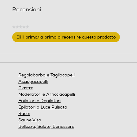
Recensioni
Tipo di batteria
Tipo di batteria
★★★★★
Nessuna
Sii il primo/la prima a recensire questo prodotto
valutazione
.
Questa
Autonomia-min
Autonomia-min
azione
aprirà
una
finestra
Regolabarba e Tagliacapelli
modale.
Tempo di ricarica-h
Tempo di ricarica-h
Asciugacapelli
Piastre
Modellatori e Arricciacapelli
Epilatori e Depilatori
Pettine distanziatore
Pettine distanziatore
Epilatori a Luce Pulsata
Rasoi
Saune Viso
Bellezza, Salute, Benessere
Custodia
Custodia