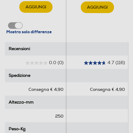
AGGIUNGI
AGGIUNGI
Mostra solo differenze
Recensioni
Recensioni
0.0
(0)
4.7
(116)
0
4
.
.
Spedizione
Spedizione
0
7
s
s
Consegna € 4,90
Consegna € 4,90
u
u
5
5
Altezza-mm
Altezza-mm
s
s
t
t
e
e
250
l
l
l
l
Peso-Kg
Peso-Kg