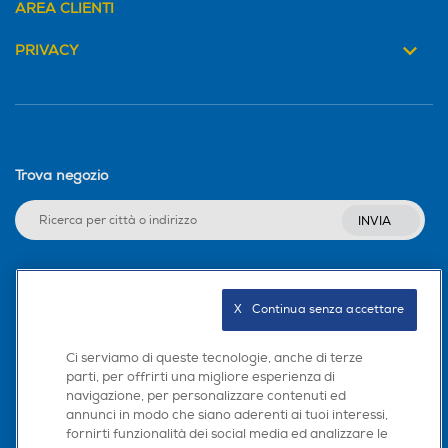
AREA CLIENTI
PRIVACY
Rasoi wet & dry
Rasoi wet & dry
Blocco di sicurezza
Blocco di sicurezza
Trova negozio
INVIA
Altre funzioni
Altre funzioni
Seguici sui social
X   Continua senza accettare
Ci serviamo di queste tecnologie, anche di terze
parti, per offrirti una migliore esperienza di
navigazione, per personalizzare contenuti ed
Scarica la nostra app
annunci in modo che siano aderenti ai tuoi interessi,
fornirti funzionalità dei social media ed analizzare le