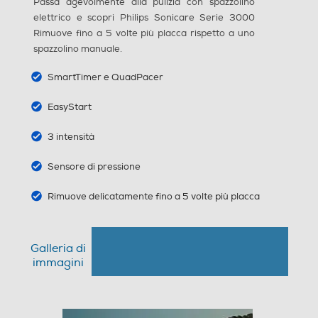
Passa agevolmente alla pulizia con spazzolino
220
elettrico e scopri Philips Sonicare Serie 3000
Rimuove fino a 5 volte più placca rispetto a uno
Larghezza-mm
spazzolino manuale.
138
SmartTimer e QuadPacer
Profondità-mm
EasyStart
55
3 intensità
Peso-Kg
Sensore di pressione
0,543
Rimuove delicatamente fino a 5 volte più placca
Informazioni sulla sicurezza del prodotto
Galleria di
Clicca qui
immagini