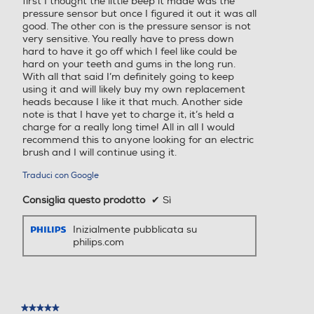
first I thought the little beep it made was the
pressure sensor but once I figured it out it was all
good. The other con is the pressure sensor is not
very sensitive. You really have to press down
hard to have it go off which I feel like could be
hard on your teeth and gums in the long run.
With all that said I’m definitely going to keep
using it and will likely buy my own replacement
heads because I like it that much. Another side
note is that I have yet to charge it, it’s held a
charge for a really long time! All in all I would
recommend this to anyone looking for an electric
brush and I will continue using it.
Traduci con Google
Consiglia questo prodotto
✔
Sì
Inizialmente pubblicata su
philips.com
★★★★★
★★★★★