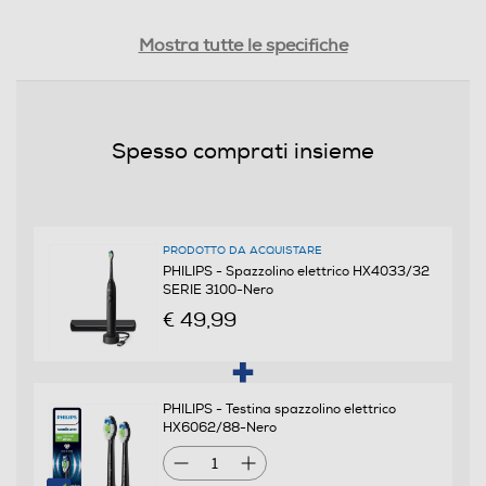
Presenza travel box
Mostra tutte le specifiche
Presenza ricambi
Spesso comprati insieme
Funzioni e Plus
PRODOTTO DA ACQUISTARE
Tecnologia pulizia denti
PHILIPS - Spazzolino elettrico HX4033/32
SERIE 3100-Nero
Sonica
€ 49,99
Presenza timer
PHILIPS - Testina spazzolino elettrico
HX6062/88-Nero
Tipologia getto
1