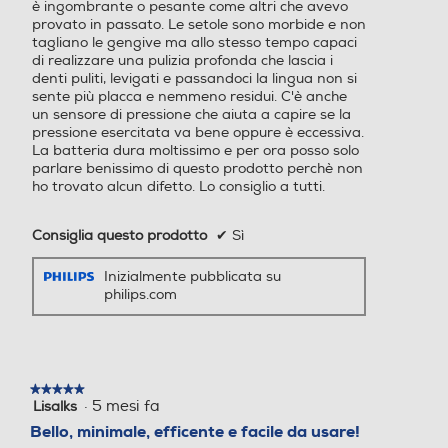
Consumo energeti
Standby senza displa
zzare il tuo spazzolamento:
è ingombrante o pesante come altri che avevo
co
y <0,5 W (raggiunto a
provato in passato. Le setole sono morbide e non
Pulizia quotidiana, Denti se
tagliano le gengive ma allo stesso tempo capaci
nsibili, Protezione gengive,
utomaticamente entr
di realizzare una pulizia profonda che lascia i
Pulizia profonda, Sbiancant
o 1 minuto)
denti puliti, levigati e passandoci la lingua non si
e IL SENSORE DI PRESSIO
sente più placca e nemmeno residui. C'è anche
NE INTELLIGENTE migliorat
un sensore di pressione che aiuta a capire se la
Modalità
o ti avvisa co
pressione esercitata va bene oppure è eccessiva.
La batteria dura moltissimo e per ora posso solo
parlare benissimo di questo prodotto perchè non
Altezza-mm
Altezza-mm
Clean
Per un'eccezionale pul
ho trovato alcun difetto. Lo consiglio a tutti.
izia quotidiana
220
Consiglia questo prodotto
✔
Sì
Intensità
Larghezza-mm
Larghezza-mm
Inizialmente pubblicata su
philips.com
138
Media
Per la pulizia di tutti i
giorni
Profondità-mm
Profondità-mm
★★★★★
★★★★★
Bassa
Per denti e gengive se
55
·
5 mesi fa
Lisalks
5
nsibili
su
Bello, minimale, efficente e facile da usare!
Peso-Kg
Peso-Kg
5