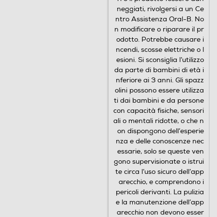
n
i
neggiati, rivolgersi a un Ce
i
ntro Assistenza Oral-B. No
n modificare o riparare il pr
odotto. Potrebbe causare i
ncendi, scosse elettriche o l
esioni. Si sconsiglia l’utilizzo
da parte di bambini di età i
nferiore ai 3 anni. Gli spazz
olini possono essere utilizza
Rimuove delicatamente fino a 5 volte più
ti dai bambini e da persone
placca*
con capacità fisiche, sensori
ali o mentali ridotte, o che n
Questo spazzolino elettrico è dotato della nostra testi
on dispongono dell’esperie
na W. Le innumerevoli setole assicurano una rimozion
nza e delle conoscenze nec
e della placca fino a 5 volte superiore*, offrendo al co
essarie, solo se queste ven
ntempo una pulizia rinfrescante per l'intera bocca.
gono supervisionate o istrui
te circa l’uso sicuro dell’app
arecchio, e comprendono i
pericoli derivanti. La pulizia
e la manutenzione dell’app
arecchio non devono esser