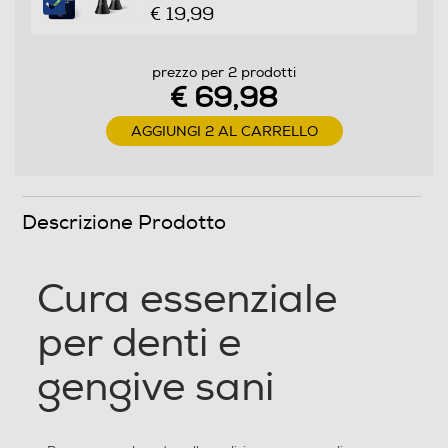
Singolo
€ 19,99
Pressione getto regolabile
prezzo per 2 prodotti
€ 69,98
Indicatore stato batteria
AGGIUNGI 2 AL CARRELLO
Secondo spazzolino
Descrizione Prodotto
Cura essenziale
Spazzolini per bambini
per denti e
gengive sani
Dimensioni - Peso
Altezza-mm