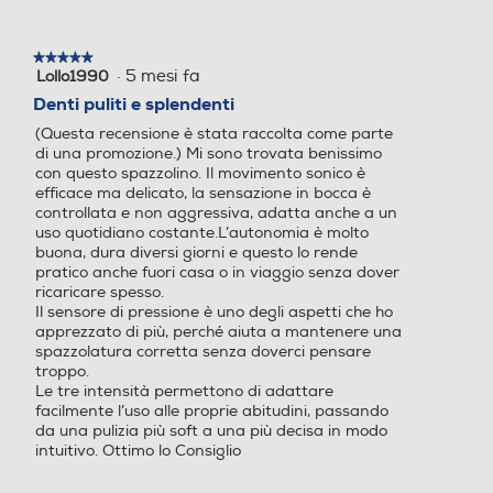
★★★★★
★★★★★
·
5 mesi fa
Lollo1990
5
su
Denti puliti e splendenti
5
Manuale
Istruzioni d'uso
(Questa recensione è stata raccolta come parte
stelle.
informativo
di una promozione.) Mi sono trovata benissimo
con questo spazzolino. Il movimento sonico è
importante
efficace ma delicato, la sensazione in bocca è
controllata e non aggressiva, adatta anche a un
rispetto a uno spazzolino manuale
uso quotidiano costante.L’autonomia è molto
buona, dura diversi giorni e questo lo rende
pratico anche fuori casa o in viaggio senza dover
Spazzolino elettrico - Tecnologia sonica - Con timer - Getto
ricaricare spesso.
singolo - 3 velocità - Con pressione getto regolabile
Il sensore di pressione è uno degli aspetti che ho
apprezzato di più, perché aiuta a mantenere una
spazzolatura corretta senza doverci pensare
troppo.
Le tre intensità permettono di adattare
facilmente l’uso alle proprie abitudini, passando
da una pulizia più soft a una più decisa in modo
intuitivo. Ottimo lo Consiglio