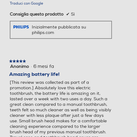
compatto
Traduci con Google
Secondo spazzolino
Secondo spazzolino
Consiglia questo prodotto
✔
Sì
Accessori inclusi
Inizialmente pubblicata su
philips.com
Spazzolini per bambini
Spazzolini per bambini
Manico
1 spazzolino ricaricabi
le 3100
Testina per spazz
1 Optimal White W
Altre funzioni
Altre funzioni
★★★★★
★★★★★
olino
·
6 mesi fa
Anonimo
5
su
Amazing battery life!
LA RIVOLUZIONARIA TEC
5
Custodia da viagg
1
[This review was collected as part of a
NOLOGIA MAGNETICA iO p
stelle.
io
promotion.] Absolutely love this electric
er la migliore pulizia di Oral
toothbrush, the battery life is amazing on it,
-B di sempre, per una sens
lasted over a week with two uses a day. Such a
Caricabatterie
1
azione di pulito purificante
great clean compared to a manual toothbrush,
professionale e un'incredibil
teeth felt so much cleaner as well as being visibly
e esperienza di spazzolame
Assorbimento
cleaner with less plaque after just a few days
use. Small brush head makes for a comfortable
nto delicato Combina l’ESC
cleaning experience compared to the larger
LUSIVA TESTINA ROTOND
brush head of my previous manual toothbrush.
A dello spazzolino Oral-B c
Voltaggio
100-240 V