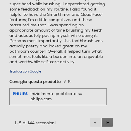
super hard while brushing, I appreciated getting
some feedback on my routine. I also found it
helpful to have the SmartTimer and QuadPacer
features; I'm a little compulsive, and these
reassured me that I was spending an
appropriate amount of time brushing my teeth
and adequately pacing myself while doing it.
Perhaps most importantly, this toothbrush was
actually pretty and looked great on my
bathroom counter! Overall, it helped turn what
sometimes feels like a burden into an enjoyable
and worthwhile self-care activity.
Traduci con Google
Consiglia questo prodotto
✔
Sì
Inizialmente pubblicata su
philips.com
Precedente
◄
Successiva
►
1–8 di 144 recensioni
Reviews
Reviews