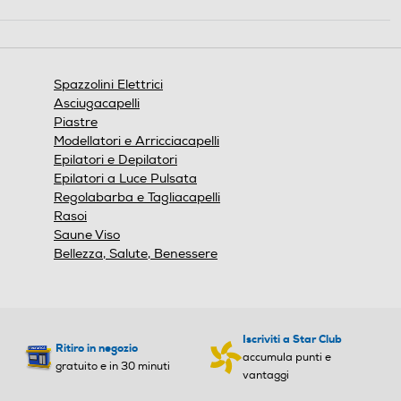
Spazzolini Elettrici
Asciugacapelli
Piastre
Modellatori e Arricciacapelli
Epilatori e Depilatori
Epilatori a Luce Pulsata
Regolabarba e Tagliacapelli
Rasoi
Saune Viso
Bellezza, Salute, Benessere
Iscriviti a Star Club
Ritiro in negozio
accumula punti e
gratuito e in 30 minuti
vantaggi