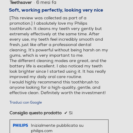
·
6 mesi fa
Teethsaver
5
su
Soft, working perfectly, looking very nice
5
[This review was collected as part of a
stelle.
promotion.] I absolutely love my Philips
toothbrush. It cleans my teeth very gently but
extremely effectively at the same time. After
every use, my teeth feel incredibly smooth and
fresh, just like after a professional dental
cleaning. It’s powerful without being harsh on my
gums, which is very important to me.
The different cleaning modes are great, and the
battery life is excellent. I also noticed my teeth
look brighter since I started using it. It has really
improved my daily oral care routine.
I would highly recommend this toothbrush to
anyone looking for a high-quality, gentle, and
effective clean. Definitely worth the investment!
Traduci con Google
Consiglia questo prodotto
✔
Sì
Inizialmente pubblicata su
philips.com