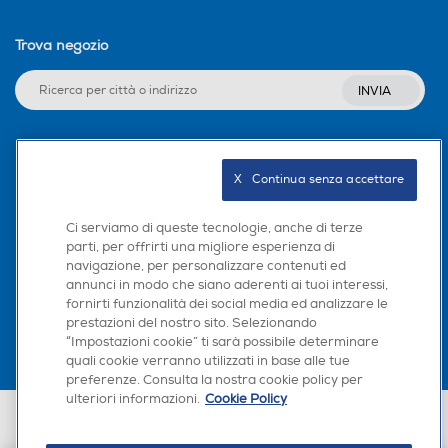
Trova negozio
INVIA
Seguici sui social
X   Continua senza accettare
Ci serviamo di queste tecnologie, anche di terze
parti, per offrirti una migliore esperienza di
navigazione, per personalizzare contenuti ed
Scarica la nostra app
annunci in modo che siano aderenti ai tuoi interessi,
fornirti funzionalità dei social media ed analizzare le
prestazioni del nostro sito. Selezionando
“Impostazioni cookie” ti sarà possibile determinare
quali cookie verranno utilizzati in base alle tue
preferenze. Consulta la nostra cookie policy per
ulteriori informazioni.
Cookie Policy
Euronics Italia SpA. Sede legale Via Montefeltro, 6/a 20156 Milano
Partita Iva, Codice Fiscale e iscrizione CCIAA Milano Monza Brianza Lodi
n. 13337170156. Codice intermediario SDI: HHBD9AK. Vendite soggette