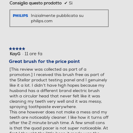
Consiglia questo prodotto
✔
Sì
Inizialmente pubblicata su
philips.com
★★★★★
★★★★★
·
11 ore fa
KayG
5
su
Great brush for the price point
5
[This review was collected as part of a
stelle.
promotion.] I received this brush free as part of
the Stellar product testing panel and I genuinely
like it a lot. I didn’t have high hopes because my
husband has a different brand electric brush
with a circular head that never felt like it was
cleaning my teeth very well and it was messy,
spraying toothpaste everywhere.
This one however does not make a mess and my
teeth are noticeably cleaner. I like how it turns off
after the 2 minute brush time. A few small cons
is that the quad pacer is not super noticeable. At