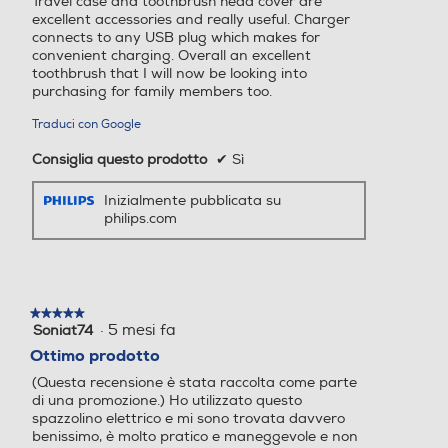
Travel case and toothbrush head cover are
on DELICATE MICRO-VIBR
excellent accessories and really useful. Charger
AZIONI, per una sensazion
connects to any USB plug which makes for
Prestazioni di pulizia
e di freschezza e pulizia in b
convenient charging. Overall an excellent
toothbrush that I will now be looking into
occa. Gengive più sane al 1
purchasing for family members too.
00% in una settimana rispe
Rimozione della pl
Rimozione della placc
tto ad uno spazzolino man
Traduci con Google
acca
a fino a 5 volte superi
uale tradizionale IL DISPLA
ore*
Y INTERATTIVO segnala le i
Consiglia questo prodotto
✔
Sì
nformazioni principali, com
prese le modalità di spazzol
Inizialmente pubblicata su
Specifiche tecniche
philips.com
amento e il promemoria pe
r la sostituzione, ti saluta q
uando lo accendi e ti sorrid
Tipo di batteria
Agli ioni di litio
e quando fai un buon lavor
o L'INTELLIGENZA ARTIFIC
Batteria
Ricaricabile
★★★★★
★★★★★
IALE riconosce il tuo stile di
·
5 mesi fa
Soniat74
5
spazzolamento e ti guida p
su
Ottimo prodotto
Autonomia (da co
14 giorni
5
er pulire tutti i denti e non t
mpletamente cari
(Questa recensione è stata raccolta come parte
stelle.
ralasciare le zone difficili da
di una promozione.) Ho utilizzato questo
ca a scarica)
raggiungere 5 MODALITÀ I
spazzolino elettrico e mi sono trovata davvero
NTELLIGENTI per personali
benissimo, è molto pratico e maneggevole e non