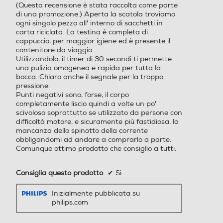
(Questa recensione è stata raccolta come parte
Alta
Per una pulizia miglio
stelle.
di una promozione.) Aperta la scatola troviamo
re
0,543
0,64
ogni singolo pezzo all' interno di sacchetti in
carta riciclata. La testina è completa di
cappuccio, per maggior igiene ed è presente il
Accessori in dotazione
Accessori in dotazione
Aspetto e rifiniture
contenitore da viaggio.
Utilizzandolo, il timer di 30 secondi ti permette
Contenuto: 1 spazzolino iO6
una pulizia omogenea e rapida per tutta la
Colore
Nero
con 2 testine di ricambio, 1
bocca. Chiaro anche il segnale per la troppa
pressione.
custodia da viaggio, 1 caric
Punti negativi sono, forse, il corpo
atore, 1 porta testine di ric
Assistenza
completamente liscio quindi a volte un po'
ambio
scivoloso soprattutto se utilizzato da persone con
difficoltà motore, e sicuramente più fastidiosa, la
mancanza dello spinotto della corrente
Garanzia
Garanzia limitata di 2
obbligandomi ad andare a comprarlo a parte.
anni
Comunque ottimo prodotto che consiglio a tutti.
Consiglia questo prodotto
✔
Sì
Documents
Inizialmente pubblicata su
philips.com