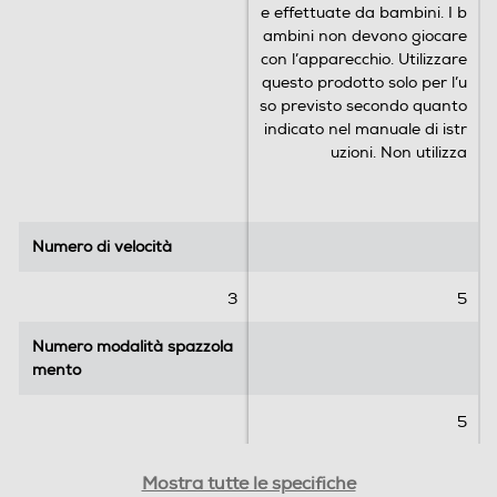
e effettuate da bambini. I b
ambini non devono giocare
con l’apparecchio. Utilizzare
questo prodotto solo per l’u
so previsto secondo quanto
14 giorni di durata della batteria
indicato nel manuale di istr
uzioni. Non utilizza
Prova fino a 14 giorni di pulizia regolare con una sola ri
carica completa, introducendo un nuovo livello di prati
cità nella tua routine quotidiana.
Numero di velocità
Numero di velocità
3
5
Numero modalità spazzola
Numero modalità spazzola
mento
mento
5
Presenza contenitore
Presenza contenitore
Mostra tutte le specifiche
Scegli la tua esperienza di pulizia ideale