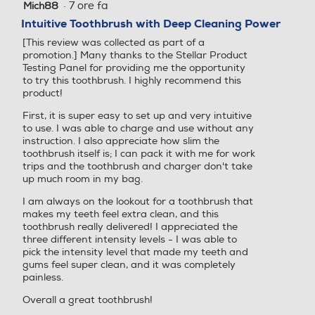
assare a una nuova zona della bocca. Mentre, dopo 2
·
7 ore fa
Mich88
5
minuti, SmartTimer ti segnala che la sessione è termin
su
Intuitive Toothbrush with Deep Cleaning Power
ata.
Sonica
Altro
5
[This review was collected as part of a
stelle.
promotion.] Many thanks to the Stellar Product
Specifiche
Testing Panel for providing me the opportunity
Presenza timer
Presenza timer
to try this toothbrush. I highly recommend this
product!
Facilità d'uso
First, it is super easy to set up and very intuitive
to use. I was able to charge and use without any
Tipologia getto
Tipologia getto
instruction. I also appreciate how slim the
Compatibilità del
Testine ad aggancio s
toothbrush itself is; I can pack it with me for work
manico
emplice
trips and the toothbrush and charger don't take
Singolo
up much room in my bag.
Indicatore di stato
L'icona illuminata indi
I am always on the lookout for a toothbrush that
Pressione getto regolabile
Pressione getto regolabile
della batteria
ca la durata della batt
makes my teeth feel extra clean, and this
eria
toothbrush really delivered! I appreciated the
three different intensity levels - I was able to
pick the intensity level that made my teeth and
Timer
SmarTimer e QuadPa
gums feel super clean, and it was completely
Indicatore stato batteria
Indicatore stato batteria
cer
painless.
Overall a great toothbrush!
Manico
Design ergonomico e