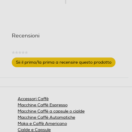
o
n
i
Recensioni
★★★★★
Nessuna
Sii il primo/la prima a recensire questo prodotto
valutazione
.
Questa
azione
aprirà
una
finestra
Accessori Caffè
modale.
Macchine Caffè Espresso
Macchine Caffè a capsule o cialde
Macchine Caffè Automatiche
Moka e Caffè Americano
Cialde e Capsule