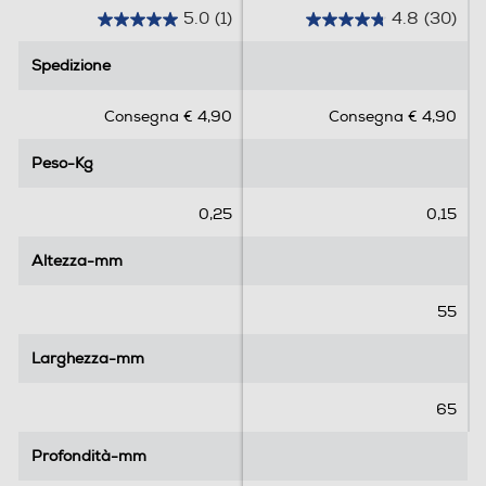
5.0
(1)
4.8
(30)
5
4
.
.
Spedizione
Spedizione
0
8
s
s
Consegna € 4,90
Consegna € 4,90
u
u
5
5
Peso-Kg
Peso-Kg
s
s
t
t
e
e
0,25
0,15
l
l
l
l
Altezza-mm
Altezza-mm
e
e
.
.
55
1
3
r
0
Larghezza-mm
Larghezza-mm
e
r
c
e
65
e
c
n
e
Profondità-mm
Profondità-mm
s
n
i
s