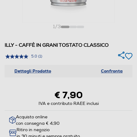
1
/
3
ILLY - CAFFÈ IN GRANI TOSTATO CLASSICO
5.0
(1)
Dettagli Prodotto
Confronta
€ 7,90
IVA e contributo RAEE inclusi
Acquisto online
con consegna € 4,90
Ritiro in negozio
in 30 minuti e sempre gratuito