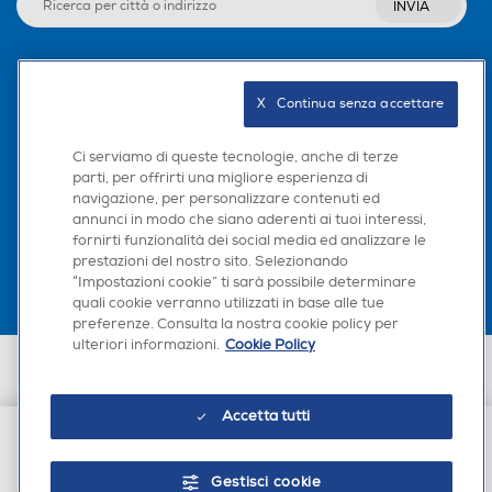
INVIA
Seguici sui social
X   Continua senza accettare
Ci serviamo di queste tecnologie, anche di terze
parti, per offrirti una migliore esperienza di
navigazione, per personalizzare contenuti ed
Scarica la nostra app
annunci in modo che siano aderenti ai tuoi interessi,
fornirti funzionalità dei social media ed analizzare le
prestazioni del nostro sito. Selezionando
“Impostazioni cookie” ti sarà possibile determinare
quali cookie verranno utilizzati in base alle tue
preferenze. Consulta la nostra cookie policy per
ulteriori informazioni.
Cookie Policy
Euronics Italia SpA. Sede legale Via Montefeltro, 6/a 20156 Milano
Partita Iva, Codice Fiscale e iscrizione CCIAA Milano Monza Brianza Lodi
n. 13337170156. Codice intermediario SDI: HHBD9AK. Vendite soggette
Accetta tutti
agli Artt. 45 e ss del Codice del Consumo in tema di Diritti dei
Consumatori.
€ 7,90
Gestisci cookie