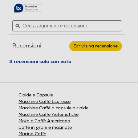
su
c
e
alla
5
e
c
pagina
stelle.
delle
n
e
Leggi
Cerca
Cerca
recensioni.
recensioni
s
n
argomenti
ϙ
argoment
per
i
s
e
e
LAVAZZA
o
i
-
recensioni
recensio
Passionale
n
o
Recensioni
Scrivi una recensione
.
A
i
n
MODO
Questa
MIO
i
azione
3 recensioni solo con voto
Cartone
aprirà
108
una
Caps
finestra
modale.
Cialde e Capsule
Macchine Caffè Espresso
Macchine Caffè a capsule o cialde
Macchine Caffè Automatiche
Moka e Caffè Americano
Caffè in grani e macinato
Macina Caffè