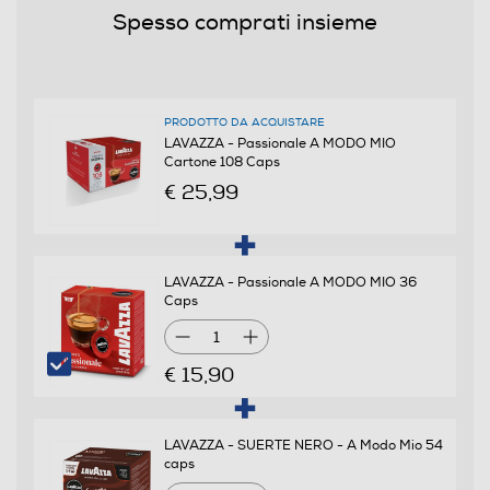
Spesso comprati insieme
Passionale A Modo Mio
Caratteristiche prodotto
Armonioso, pieno, dolce, Tostatura Scura, 100% Arabica
PRODOTTO DA ACQUISTARE
LAVAZZA - Passionale A MODO MIO
Cartone 108 Caps
Dimensioni - Peso
€ 25,99
Peso-Kg
1,17
LAVAZZA - Passionale A MODO MIO 36
Caps
Informazioni sulla sicurezza del prodotto
1
€ 15,90
Clicca qui
LAVAZZA - SUERTE NERO - A Modo Mio 54
caps