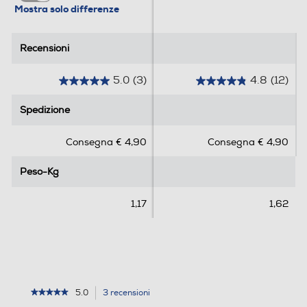
Mostra solo differenze
Recensioni
Recensioni
5.0
(3)
4.8
(12)
5
4
.
.
Spedizione
Spedizione
0
8
s
s
Consegna € 4,90
Consegna € 4,90
u
u
5
5
Peso-Kg
Peso-Kg
s
s
t
t
e
e
1,17
1,62
l
l
l
l
e
e
.
.
3
1
r
2
5.0
3 recensioni
L'azione
★★★★★
★★★★★
e
r
5
porterà