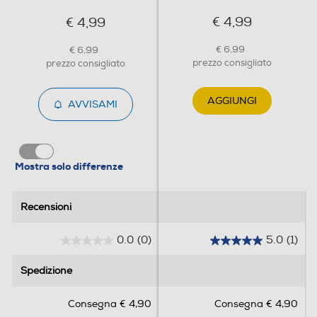
€ 4,99
€ 4,99
€ 6,99
€ 6,99
prezzo consigliato
prezzo consigliato
AGGIUNGI
AVVISAMI
Mostra solo differenze
Recensioni
Recensioni
0.0
(0)
5.0
(1)
0
5
.
.
Spedizione
Spedizione
0
0
s
s
Consegna € 4,90
Consegna € 4,90
u
u