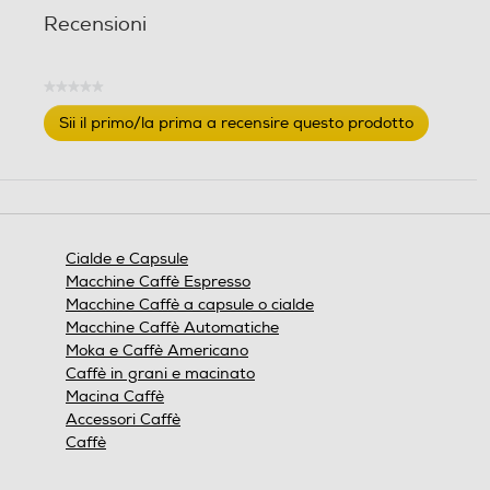
Recensioni
★★★★★
Nessuna
Sii il primo/la prima a recensire questo prodotto
valutazione
.
Questa
azione
aprirà
una
finestra
Cialde e Capsule
modale.
Macchine Caffè Espresso
Macchine Caffè a capsule o cialde
Macchine Caffè Automatiche
Moka e Caffè Americano
Caffè in grani e macinato
Macina Caffè
Accessori Caffè
Caffè