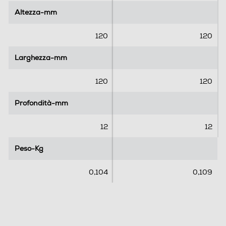
5
5
Altezza-mm
Altezza-mm
s
s
t
t
e
e
120
120
l
l
l
l
Larghezza-mm
Larghezza-mm
e
e
.
.
120
120
1
r
Profondità-mm
Profondità-mm
e
c
12
12
e
n
Peso-Kg
Peso-Kg
s
i
0,104
0,109
o
n
e