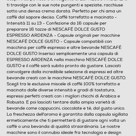
ti travolge con le sue note pungenti e speziate, racchiuse
Caratteristiche prodotto
sotto una densa crema dorata. Perfetto per chi ama un
caffè dal sapore deciso. Caffè torrefatto e macinato -
Espresso
Intensità 11 su 13 - Confezione da 16 capsule per
preparare 16 tazze di NESCAFÉ DOLCE GUSTO
Descrizione marketing
ESPRESSO ARDENZA - Capsule originali per macchine
NESCAFÉ DOLCE GUSTO - Capsule compatibili con
Il Ristretto Ardenza, uno dei nostri caffè più intensi,
macchina per caffè espresso e altre bevande NESCAFÉ
spicca per la sua corposità ricca e travolgente. Lasciati
DOLCE GUSTO Inserisci semplicemente una capsula di
sorprendere dalle sue note speziate e pepate, racchiuse
ESPRESSO ARDENZA nella macchina NESCAFÉ DOLCE
sotto una densa crema dorata. Scopri questa miscela a
GUSTO e il caffè sarà subito pronto da gustare. Lasciati
coinvolgere dalla incredibile selezione di espressi ed altre
tostatura scura di pregiati chicchi di Arabica
bevande creati con le macchine NESCAFÉ DOLCE GUSTO.
provenienti prevalentemente da Etiopia e Colombia, e
Scegli tra le esclusive miscele di caffè 100% torrefatto e
Robusta del Vietnam.
macinato dalle diverse intensità e gradi di tostatura,
espressi perfetti creati con i migliori chicchi di Arabica e
Dimensioni - Peso
Robusta. E poi lasciati tentare dalla ampia varietà di
bevande come cappuccini, cioccolate e tè, dal gusto unico.
Altezza-mm
La freschezza dell'aroma è garantita dalla capsula sigillata
ermeticamente che ti permetterà di gustare ogni volta un
120
caffè o una bevanda di qualità straordinaria. Le nostre
macchine sono il connubio ideale fra tecnologia e design