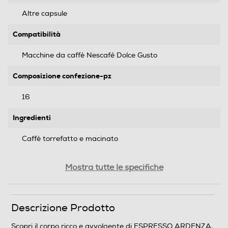
Altre capsule
Compatibilità
Macchine da caffè Nescafé Dolce Gusto
Composizione confezione-pz
16
Ingredienti
Caffè torrefatto e macinato
Allergeni
Mostra tutte le specifiche
NO
Tipo di prodotto
Descrizione Prodotto
Capsule caffè
Scopri il corpo ricco e avvolgente di ESPRESSO ARDENZA,