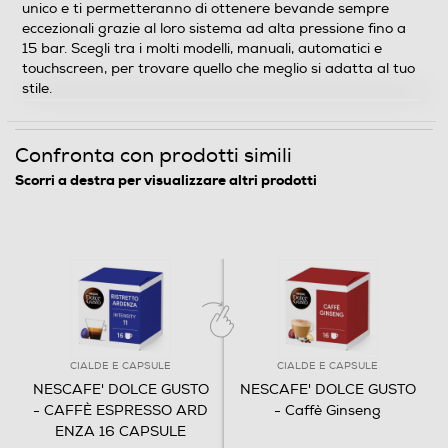
Larghezza-mm
unico e ti permetteranno di ottenere bevande sempre
eccezionali grazie al loro sistema ad alta pressione fino a
15 bar. Scegli tra i molti modelli, manuali, automatici e
120
touchscreen, per trovare quello che meglio si adatta al tuo
stile.
Profondità-mm
12
Confronta con prodotti simili
Peso-Kg
Scorri a destra per visualizzare altri prodotti
0,104
Informazioni sulla sicurezza del prodotto
Clicca qui
CIALDE E CAPSULE
CIALDE E CAPSULE
NESCAFE' DOLCE GUSTO
NESCAFE' DOLCE GUSTO
- CAFFÈ ESPRESSO ARD
- Caffè Ginseng
ENZA 16 CAPSULE