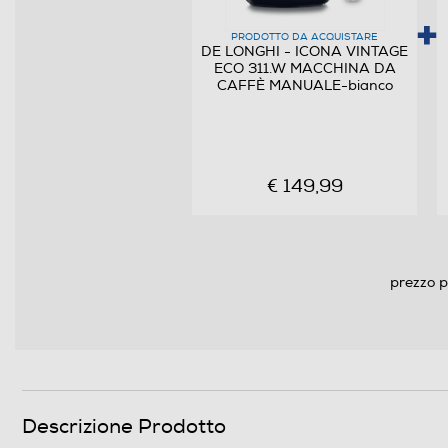
PRODOTTO DA ACQUISTARE
Dotazioni - Personalizzazioni
DE LONGHI - ICONA VINTAGE
ECO 311.W MACCHINA DA
Utilizzo cialde
CAFFÈ MANUALE-bianco
Utilizzo capsule
Tipo capsule
€ 149,99
Filtro anticalcare
Dosatore quantità/Misurino
prezzo p
Pressino caffè incorporato
Raccogli gocce
Ripiano appoggia tazze
Descrizione Prodotto
Scaldatazze