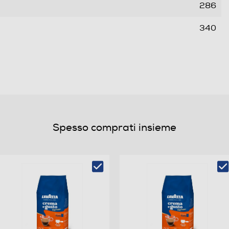
286
340
4,1
Design ispirato agli anni '50
Spesso comprati insieme
1,4
2
1100
15