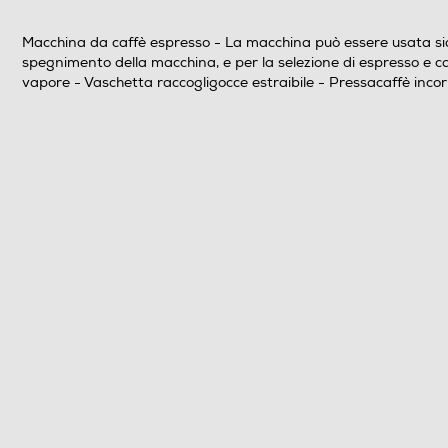
Cappuccinatore
Macchina da caffè espresso - La macchina può essere usata sia con
spegnimento della macchina, e per la selezione di espresso e c
Display LCD
vapore - Vaschetta raccogligocce estraibile - Pressacaffè inc
Portafiltro crema
Funzioni e Plus
Espulsione automatica capsule
Ciclo auto-decalcificazione
Ciclo pulizia automatico
Macina caffè incorporato
Intensità caffè regolabile
Erogatore caffè regolabile altezza/profondità