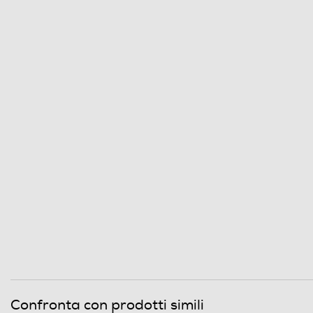
Erogatore acqua calda/vapore
Serbatoio acqua removibile
Indicatore livello acqua
Gruppo erogatore estraibile
Vapore rapido
Possibilità regolazione vapore
Controllo elettronico
Touchscreen
Timer
Confronta con prodotti simili