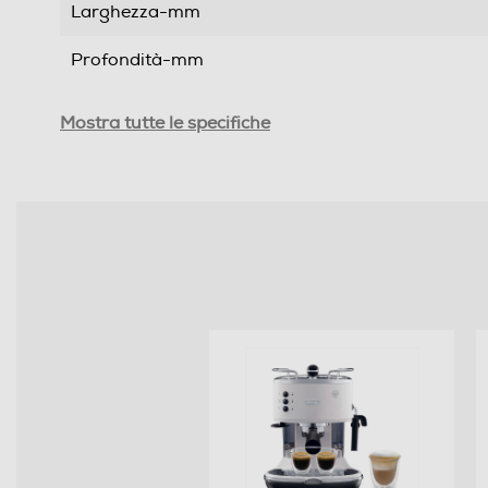
Larghezza-mm
Profondità-mm
Peso-Kg
Mostra tutte le specifiche
Descrizione
Descrizione marketing
Prestazioni
Capacità serbatoio-l
Numero di tazze
Potenza max-W
Pressione in bar