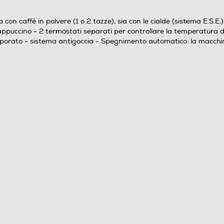
 caffè in polvere (1 o 2 tazze), sia con le cialde (sistema E.S.E.) -
appuccino - 2 termostati separati per controllare la temperatura d
orporato - sistema antigoccia - Spegnimento automatico: la macchi