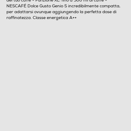
del tuo caffè - Funzione XL: fino a 300 ml di caffè -
NESCAFÉ Dolce Gusto Genio S incredibilmente compatta,
per adattarsi ovunque aggiungendo la perfetta dose di
raffinatezza. Classe energetica A++
Dosatore quantità/Misurino
Raccogli gocce
Ripiano appoggia tazze
Scaldatazze
Cappuccinatore