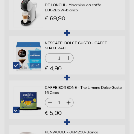
Numero di tazze
DE LONGHI - Macchina da caffè
EDG226.W-bianco
1
€ 69,90
Potenza max-W
1460
NESCAFE' DOLCE GUSTO - CAFFE
SHAKERATO
Pressione in bar
1
15
€ 4,90
Descrizione
CAFFE BORBONE - The Limone Dolce Gusto
Descrizione marketing
16 Caps
1
Macchina per caffè espresso e bevande calde/fredde
con sistema a capsule Nescafé Dolce Gusto, pressione
€ 5,90
15 bar, accensione automatica: quando rimuovi la
capsula automaticamente la macchina si accende,
sistema di riscaldamento Thermoblock (pronta in 30
KENWOOD. - JKP 250-Bianco