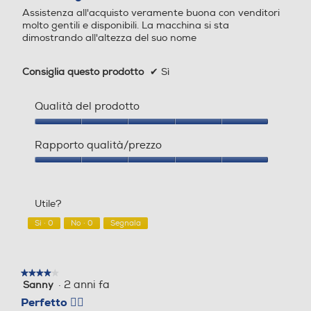
5
sule
sule
Assistenza all'acquisto veramente buona con venditori
stelle.
molto gentili e disponibili. La macchina si sta
dimostrando all'altezza del suo nome
Consiglia questo prodotto
✔
Sì
Ciclo auto-decalcificazione
Ciclo auto-decalcificazione
Qualità del prodotto
Qualità
Ciclo pulizia automatico
Ciclo pulizia automatico
del
Rapporto qualità/prezzo
prodotto,
5
Rapporto
su
qualità/prezzo,
5
5
Macina caffè incorporato
Macina caffè incorporato
Utile?
su
5
Sì ·
0
No ·
0
Segnala
Intensità caffè regolabile
Intensità caffè regolabile
★★★★★
★★★★★
·
2 anni fa
Sanny
4
su
Perfetto 👍🏽
5