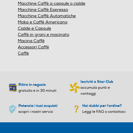
Macchine Caffè a capsule o cialde
e
e
Macchine Caffè Espresso
Macchine Caffè Automatiche
Moka e Caffè Americano
Cialde e Capsule
Vapore rapido
Vapore rapido
Caffè in grani e macinato
Macina Caffè
Accessori Caffè
Caffè
Possibilità regolazione vap
Possibilità regolazione vap
ore
ore
Iscriviti a Star Club
Ritiro in negozio
accumula punti e
gratuito e in 30 minuti
Controllo elettronico
Controllo elettronico
vantaggi
Potenzia i tuoi acquisti
Hai dubbi per l'ordine?
scopri i nostri servizi
Leggi le FAQ o contattaci
Touchscreen
Touchscreen