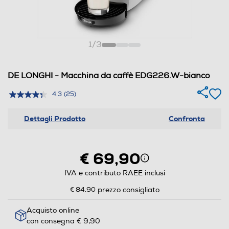
1
/
3
DE LONGHI - Macchina da caffè EDG226.W-bianco
4.3
(25)
Dettagli Prodotto
Confronta
€ 69,90
IVA e contributo RAEE inclusi
€ 84,90
prezzo consigliato
Acquisto online
con consegna € 9,90