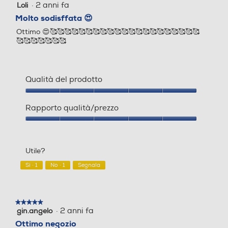
·
2 anni fa
Loli
5
su
Molto sodisffata 😍
5
Ottimo 😍🥰🥰🥰🥰🥰🥰🥰🥰🥰🥰🥰🥰🥰🥰🥰🥰🥰🥰🥰🥰🥰
stelle.
🥰🥰🥰🥰🥰🥰🥰
Display LCD
Display LCD
Qualità del prodotto
Portafiltro crema
Portafiltro crema
Qualità
del
Rapporto qualità/prezzo
prodotto,
5
Rapporto
su
qualità/prezzo,
Pressino caffè incorporato
Pressino caffè incorporato
5
5
Utile?
su
5
Sì ·
1
No ·
1
Segnala
Pannarello
Pannarello
★★★★★
★★★★★
·
2 anni fa
gin.angelo
5
su
Ottimo negozio
Espulsione automatica cap
Espulsione automatica cap