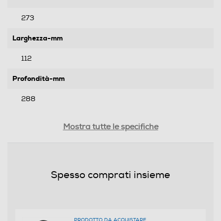
273
Larghezza-mm
112
Profondità-mm
288
Peso-Kg
Mostra tutte le specifiche
2
Prestazioni
Spesso comprati insieme
Capacità serbatoio-l
0,8
PRODOTTO DA ACQUISTARE