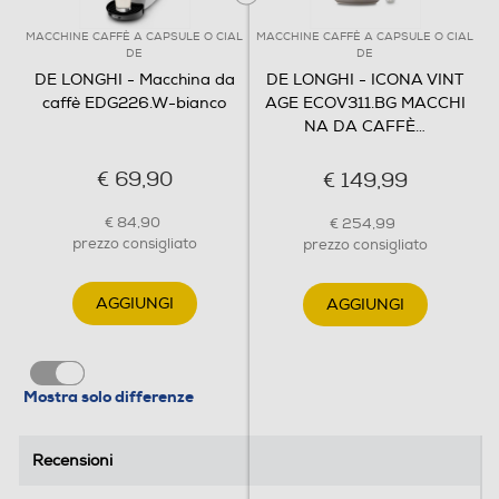
MACCHINE CAFFÈ A CAPSULE O CIAL
MACCHINE CAFFÈ A CAPSULE O CIAL
M
DE
DE
Macina caffè incorporato
DE LONGHI - Macchina da
DE LONGHI - ICONA VINT
caffè EDG226.W-bianco
AGE ECOV311.BG MACCHI
NA DA CAFFÈ
…
Intensità caffè regolabile
€ 69,90
€ 149,99
€ 84,90
€ 254,99
prezzo consigliato
prezzo consigliato
Erogatore caffè regolabile altezza/profondità
AGGIUNGI
AGGIUNGI
Erogatore acqua calda/vapore
Mostra solo differenze
Serbatoio acqua removibile
Recensioni
Recensioni