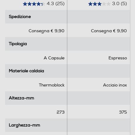
4.3
(25)
3.0
(5)
4
3
Indicatore livello acqua
.
.
Spedizione
Spedizione
3
0
s
s
Consegna € 9,90
Consegna € 9,90
u
u
Gruppo erogatore estraibile
5
5
Tipologia
Tipologia
s
s
t
t
e
e
Vapore rapido
A Capsule
Espresso
l
l
l
l
Materiale caldaia
Materiale caldaia
e
e
Possibilità regolazione vapore
.
.
Thermoblock
Acciaio inox
2
5
5
r
Altezza-mm
Altezza-mm
r
e
Controllo elettronico
e
c
273
375
c
e
e
n
Larghezza-mm
Larghezza-mm
n
s
Touchscreen
s
i