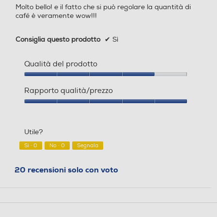
Molto bello! e il fatto che si può regolare la quantità di
stelle.
Erogatore caffè regolabile
Erogatore caffè regolabile
café è veramente wow!!!
altezza/profondità
altezza/profondità
Consiglia questo prodotto
✔
Sì
Erogatore acqua calda/va
Erogatore acqua calda/va
Qualità del prodotto
pore
pore
Qualità
del
Rapporto qualità/prezzo
prodotto,
4
Rapporto
su
qualità/prezzo,
Serbatoio acqua removibil
Serbatoio acqua removibil
5
5
e
e
Utile?
su
5
Sì ·
0
No ·
0
Segnala
20 recensioni solo con voto
Indicatore livello acqua
Indicatore livello acqua
Gruppo erogatore estraibil
Gruppo erogatore estraibil