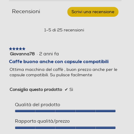
Macchina
recensioni
recensio
1460
1100
da
Recensioni
caffè
Scrivi una recensione
.
EDG226.W-
Questa
Pressione in bar
Pressione in bar
bianco
azione
aprirà
1–5 di 25 recensioni
15
15
una
finestra
Utilizzo cialde
Utilizzo cialde
modale.
★★★★★
★★★★★
·
2 anni fa
Giovanna78
5
su
Caffe buono anche con capsule compatibili
5
Ottima macchina del caffè , buon prezzo anche per le
stelle.
Utilizzo capsule
Utilizzo capsule
capsule compatibili. Su pulisce facilmente
Consiglia questo prodotto
✔
Sì
Tipo capsule
Tipo capsule
Qualità del prodotto
Nescafè Dolce Gusto
Qualità
del
Rapporto qualità/prezzo
Filtro anticalcare
Filtro anticalcare
prodotto,
5
Rapporto