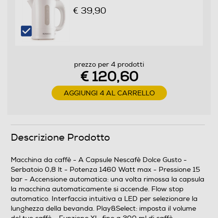
sec),intuitivo sistema a led per impostare il livello
€ 39,90
dell'acqua, Play&Select: imposta il volume del tuo caffè,
serbatoio dell'acqua estraibile 0,8 l, leva di erogazione,
ECO mode spegnimento automatico dopo 1', cassetto
raccogli gocce regolabile, colore bianco
prezzo per 4 prodotti
Dotazioni - Personalizzazioni
€ 120,60
Utilizzo cialde
AGGIUNGI 4 AL CARRELLO
Utilizzo capsule
Descrizione Prodotto
Macchina da caffè - A Capsule Nescafè Dolce Gusto -
Serbatoio 0,8 lt - Potenza 1460 Watt max - Pressione 15
Tipo capsule
bar - Accensione automatica: una volta rimossa la capsula
la macchina automaticamente si accende. Flow stop
Nescafè Dolce Gusto
automatico. Interfaccia intuitiva a LED per selezionare la
lunghezza della bevanda. Play&Select: imposta il volume
Filtro anticalcare