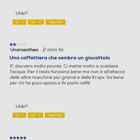
su
qualità/prezzo,
5
5
Utile?
su
Dosatore quantità/Misurin
Dosatore quantità/Misurin
5
Sì ·
1
No ·
0
Segnala
o
o
★★★★★
★★★★★
·
2 anni fa
Unarosathea
2
Raccogli gocce
Raccogli gocce
su
Una caffettiera che sembra un giocattolo
5
E' davvero molto piccola. Ci mette molto a scaldare
stelle.
l'acqua. Per il resto funziona bene ma non è all'altezza
delle altre macchine piu' grandi e della Krups. Va bene
Ripiano appoggia tazze
Ripiano appoggia tazze
per chi ha poco spazio e fa pochi caffè
Utile?
Scaldatazze
Scaldatazze
Sì ·
1
No ·
1
Segnala
Cappuccinatore
Cappuccinatore
★★★★★
★★★★★