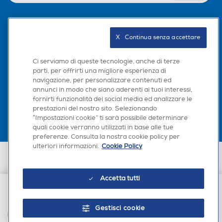
Seguici sui social
X   Continua senza accettare
Ci serviamo di queste tecnologie, anche di terze
parti, per offrirti una migliore esperienza di
navigazione, per personalizzare contenuti ed
Scarica la nostra app
annunci in modo che siano aderenti ai tuoi interessi,
fornirti funzionalità dei social media ed analizzare le
prestazioni del nostro sito. Selezionando
“Impostazioni cookie” ti sarà possibile determinare
quali cookie verranno utilizzati in base alle tue
preferenze. Consulta la nostra cookie policy per
ulteriori informazioni.
Cookie Policy
Euronics Italia SpA. Sede legale Via Montefeltro, 6/a 20156 Milano
Partita Iva, Codice Fiscale e iscrizione CCIAA Milano Monza Brianza Lodi
n. 13337170156. Codice intermediario SDI: HHBD9AK. Vendite soggette
Accetta tutti
agli Artt. 45 e ss del Codice del Consumo in tema di Diritti dei
Consumatori.
€ 69,90
Gestisci cookie
AGGIUNGI AL CARRELLO