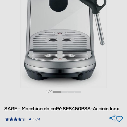
1
/
4
SAGE - Macchina da caffè SES450BSS-Acciaio Inox
4.3
(6)