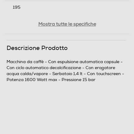
195
Profondità-mm
Mostra tutte le specifiche
320
Peso-Kg
Descrizione Prodotto
4
Macchina da caffè - Con espulsione automatica capsule -
Con ciclo automatico decalcificazione - Con erogatore
Prestazioni
acqua calda/vapore - Serbatoio 1,4 lt - Con touchscreen -
Potenza 1600 Watt max - Pressione 15 bar
Capacità serbatoio-l
1,4
Numero di tazze
2
Potenza max-W