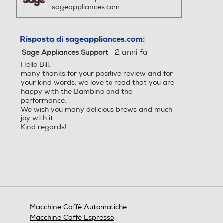
sageappliances.com
Possibilità regolazione vap
Possibilità regolazione vap
Risposta di sageappliances.com:
ore
ore
·
2 anni fa
Sage Appliances Support
Hello Bill,
many thanks for your positive review and for
your kind words, we love to read that you are
happy with the Bambino and the
Controllo elettronico
Controllo elettronico
performance.
We wish you many delicious brews and much
Controllo elettronico
joy with it.
Kind regards!
Touchscreen
Touchscreen
Timer
Timer
Macchine Caffè Automatiche
Macchine Caffè Espresso