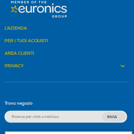
Accessori in dotazione
Accessori in dotazione
L'AZIENDA
Cestelli filtranti a parete si
PER I TUOI ACQUISTI
ngola per 1 e 2 tazze Cestel
li filtranti a doppia parete p
AREA CLIENTI
er 1 e 2 tazze Caraffa per il
latte in acciaio inox da 480
PRIVACY
ml Portafiltro in alluminio P
ressino in plastica Strumen
to per la pulizia dell'estremi
tà della lancia vapore Polv
ere anticalcare e kit di pulizi
a
Trova negozio
INVIA