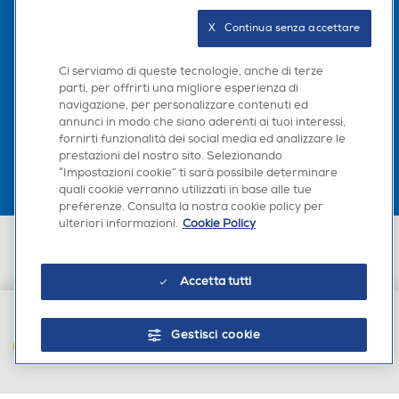
Seguici sui social
X   Continua senza accettare
Ci serviamo di queste tecnologie, anche di terze
parti, per offrirti una migliore esperienza di
navigazione, per personalizzare contenuti ed
Scarica la nostra app
annunci in modo che siano aderenti ai tuoi interessi,
fornirti funzionalità dei social media ed analizzare le
prestazioni del nostro sito. Selezionando
“Impostazioni cookie” ti sarà possibile determinare
quali cookie verranno utilizzati in base alle tue
preferenze. Consulta la nostra cookie policy per
ulteriori informazioni.
Cookie Policy
Euronics Italia SpA. Sede legale Via Montefeltro, 6/a 20156 Milano
Partita Iva, Codice Fiscale e iscrizione CCIAA Milano Monza Brianza Lodi
n. 13337170156. Codice intermediario SDI: HHBD9AK. Vendite soggette
Accetta tutti
agli Artt. 45 e ss del Codice del Consumo in tema di Diritti dei
Consumatori.
Gestisci cookie
AGGIUNGI AL CARRELLO