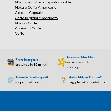
Filtro anticloro
Filtro anticloro
Macchine Caffè a capsule o cialde
Moka e Caffè Americano
Cialde e Capsule
Caffè in grani e macinato
Macina Caffè
Macinatura regolabile
Macinatura regolabile
Accessori Caffè
Caffè
Altre funzioni
Altre funzioni
Iscriviti a Star Club
Possibilità di memorizzare l
Ritiro in negozio
accumula punti e
a lunghezza del proprio caf
gratuito e in 30 minuti
vantaggi
fè. Preparazione di 2 tazze
di caffè con una singola inf
Potenzia i tuoi acquisti
Hai dubbi per l'ordine?
usione. Funzione di risparmi
scopri i nostri servizi
Leggi le FAQ o contattaci
o energetico.