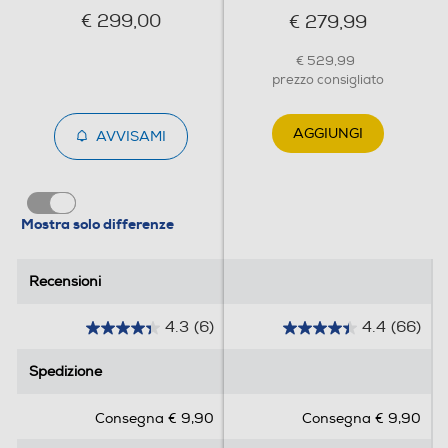
€ 299,00
€ 279,99
€ 529,99
Display LCD
prezzo consigliato
AGGIUNGI
AVVISAMI
Portafiltro crema
Mostra solo differenze
Funzioni e Plus
Recensioni
Recensioni
Espulsione automatica capsule
4.3
(6)
4.4
(66)
4
4
.
.
Ciclo auto-decalcificazione
Spedizione
Spedizione
3
4
s
s
Consegna € 9,90
Consegna € 9,90
u
u
5
5