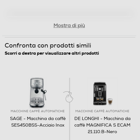
Filtro anticalcare
Mostra di più
Dosatore quantità/Misurino
Confronta con prodotti simili
Scorri a destra per visualizzare altri prodotti
Raccogli gocce
Ripiano appoggia tazze
Scaldatazze
MACCHINE CAFFÈ AUTOMATICHE
MACCHINE CAFFÈ AUTOMATICHE
SAGE - Macchina da caffè
DE LONGHI - Macchina da
SES450BSS-Acciaio Inox
caffè MAGNIFICA S ECAM
21.110.B-Nero
Cappuccinatore