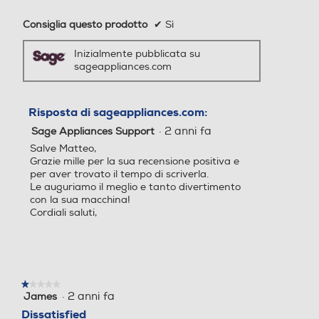
Utilizzo capsule
Utilizzo capsule
Consiglia questo prodotto
✔
Sì
Clicca qui
Inizialmente pubblicata su
sageappliances.com
Tipo capsule
Tipo capsule
Risposta di sageappliances.com:
·
2 anni fa
Sage Appliances Support
Filtro anticalcare
Filtro anticalcare
Salve Matteo,
Grazie mille per la sua recensione positiva e
per aver trovato il tempo di scriverla.
Le auguriamo il meglio e tanto divertimento
con la sua macchina!
Dosatore quantità/Misurin
Dosatore quantità/Misurin
Cordiali saluti,
o
o
★★★★★
★★★★★
Raccogli gocce
Raccogli gocce
·
2 anni fa
James
1
su
Dissatisfied