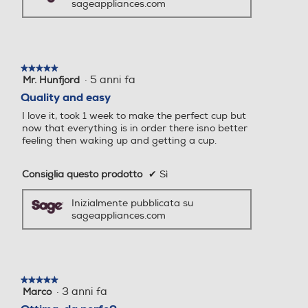
sageappliances.com
Ciclo pulizia automatico
Ciclo pulizia automatico
★★★★★
★★★★★
·
5 anni fa
Mr. Hunfjord
5
su
Quality and easy
5
Macina caffè incorporato
Macina caffè incorporato
I love it, took 1 week to make the perfect cup but
stelle.
now that everything is in order there isno better
feeling then waking up and getting a cup.
Consiglia questo prodotto
✔
Sì
Intensità caffè regolabile
Intensità caffè regolabile
Inizialmente pubblicata su
sageappliances.com
Erogatore caffè regolabile
Erogatore caffè regolabile
altezza/profondità
altezza/profondità
★★★★★
★★★★★
·
3 anni fa
Marco
5
su