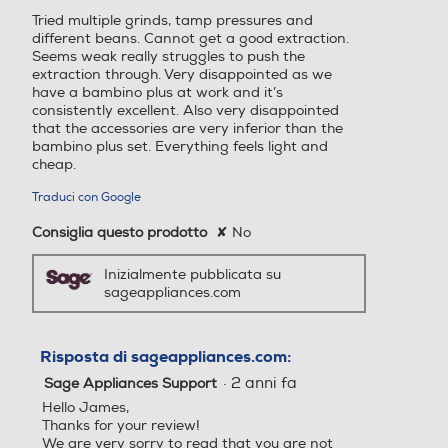
5
Tried multiple grinds, tamp pressures and
stelle.
different beans. Cannot get a good extraction.
Ripiano appoggia tazze
Ripiano appoggia tazze
Seems weak really struggles to push the
extraction through. Very disappointed as we
have a bambino plus at work and it’s
consistently excellent. Also very disappointed
that the accessories are very inferior than the
Scaldatazze
Scaldatazze
bambino plus set. Everything feels light and
cheap.
Traduci con Google
Cappuccinatore
Cappuccinatore
Consiglia questo prodotto
✘
No
Inizialmente pubblicata su
sageappliances.com
Display LCD
Display LCD
Risposta di sageappliances.com:
·
2 anni fa
Sage Appliances Support
Hello James,
Portafiltro crema
Portafiltro crema
Thanks for your review!
We are very sorry to read that you are not