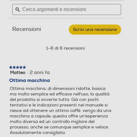
per
Cerca
Cerca
SAGE
Touchscreen
Numero di tazze
Numero di tazze
argomenti
ϙ
argoment
-
Macchina
e
e
da
recensioni
recensio
2
2
caffè
Recensioni
SES450BSS-
Scrivi una recensione
.
Timer
Acciaio
Questa
Potenza max-W
Potenza max-W
Inox
azione
aprirà
1–6 di 6 recensioni
1600
1450
una
finestra
Accessori
Pressione in bar
Pressione in bar
modale.
★★★★★
★★★★★
·
2 anni fa
Matteo
5
Accessori in dotazione
15
15
su
Ottima macchina
5
Cestelli filtranti a parete singola per 1 e 2 tazze Cestelli
Ottima macchina, di dimensioni ridotte, basica
stelle.
Capacità caffe in grani gr
Capacità caffe in grani gr
filtranti a doppia parete per 1 e 2 tazze Caraffa per il
ma molto semplice ed efficace nell'uso, la qualità
del prodotto si avverte tutta. Già con pochi
latte in acciaio inox da 480 ml Portafiltro in alluminio
250
tentativi e le indicazioni presenti nel manuale si
Pressino in plastica Strumento per la pulizia
riesce ad ottenere un ottimo caffè. vengo da una
dell'estremità della lancia vapore Polvere anticalcare e
macchina a capsule, questa offre un'esperienza
Utilizzo cialde
Utilizzo cialde
kit di pulizia
molto diversa ed un controllo migliore del
processo, anche se comunque semplice e veloce.
Assolutamente consigliata.
Informazioni sulla sicurezza del prodotto