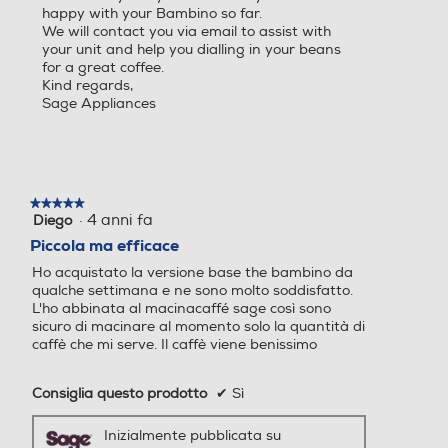
happy with your Bambino so far.
We will contact you via email to assist with
your unit and help you dialling in your beans
Raccogli fondi
Raccogli fondi
for a great coffee.
Kind regards,
Sage Appliances
Pressino caffè incorporato
Pressino caffè incorporato
★★★★★
★★★★★
·
4 anni fa
Diego
5
Pannarello
Pannarello
su
Piccola ma efficace
5
Ho acquistato la versione base the bambino da
stelle.
qualche settimana e ne sono molto soddisfatto.
L'ho abbinata al macinacaffé sage così sono
Espulsione automatica cap
Espulsione automatica cap
sicuro di macinare al momento solo la quantità di
sule
sule
caffè che mi serve. Il caffè viene benissimo
Consiglia questo prodotto
✔
Sì
Ciclo auto-decalcificazione
Ciclo auto-decalcificazione
Inizialmente pubblicata su