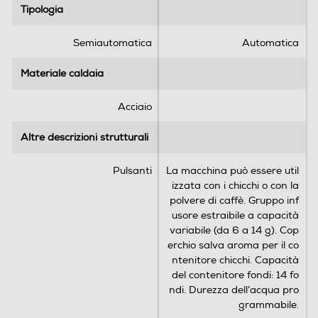
Ciclo pulizia automatico
Tipologia
Tipologia
s
s
t
t
e
e
Semiautomatica
Automatica
l
l
Macina caffè incorporato
l
l
Materiale caldaia
Materiale caldaia
e
e
.
.
Acciaio
6
6
Intensità caffè regolabile
r
6
Altre descrizioni strutturali
Altre descrizioni strutturali
e
r
c
e
Pulsanti
La macchina può essere util
e
c
Erogatore caffè regolabile altezza/profondità
izzata con i chicchi o con la
n
e
polvere di caffè. Gruppo inf
s
n
usore estraibile a capacità
i
s
variabile (da 6 a 14 g). Cop
o
i
Erogatore acqua calda/vapore
erchio salva aroma per il co
n
o
ntenitore chicchi. Capacità
i
n
del contenitore fondi: 14 fo
i
ndi. Durezza dell’acqua pro
Serbatoio acqua removibile
grammabile.