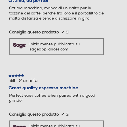
Ottima, da perfe9
Erogatore acqua calda/va
Erogatore acqua calda/va
5
Ottima macchina, manco di un rialzo per le
pore
pore
stelle.
tazzine del caffè, perché fra loro e il portafiltro c'è
molta distanza e tende a schizzare in giro
Consiglia questo prodotto
✔
Sì
Serbatoio acqua removibil
Serbatoio acqua removibil
e
e
Inizialmente pubblicata su
sageappliances.com
Indicatore livello acqua
Indicatore livello acqua
★★★★★
★★★★★
·
2 anni fa
Bill
5
su
Great quality espresso machine
Gruppo erogatore estraibil
Gruppo erogatore estraibil
5
Perfect easy coffee when paired with a good
stelle.
e
e
grinder
Consiglia questo prodotto
✔
Sì
Vapore rapido
Vapore rapido
Inizialmente pubblicata su