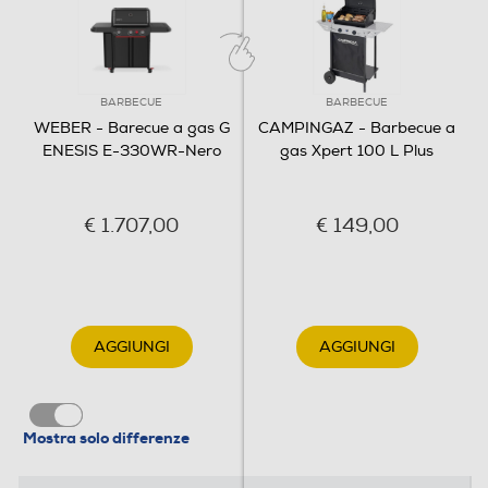
Custodia
Raccogli grasso amovibile
BARBECUE
BARBECUE
WEBER - Barecue a gas G
CAMPINGAZ - Barbecue a
ENESIS E-330WR-Nero
gas Xpert 100 L Plus
Vano portabombola
€ 1.707,00
€ 149,00
Coperchio
AGGIUNGI
AGGIUNGI
Larghezza superficie cottura-cm
86
Mostra solo differenze
Profondità superficie cottura-cm