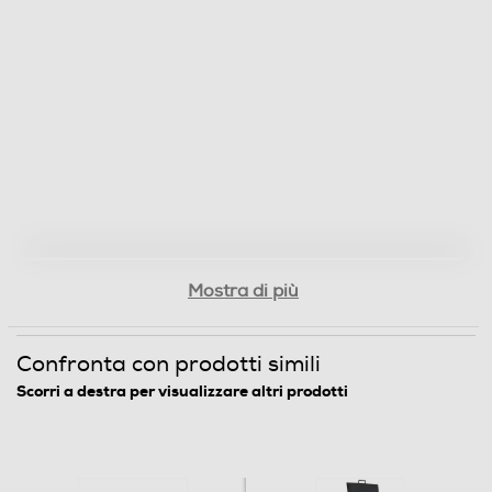
Piastre antiaderenti
Piastre removibili
Piastre lavabili lavastoviglie
Mostra di più
Griglia amovibile
Confronta con prodotti simili
Scorri a destra per visualizzare altri prodotti
Vano porta accessori