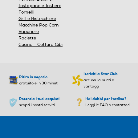
Altezza-mm
Tostapane e Tostiere
Fornelli
1220
Grill e Bistecchiere
Macchine Pop Corn
Larghezza-mm
Vaporiere
Raclette
1470
Cucina - Cottura Cibi
Profondità-mm
690
Iscriviti a Star Club
Ritiro in negozio
accumula punti e
Peso-Kg
gratuito e in 30 minuti
vantaggi
71
Potenzia i tuoi acquisti
Hai dubbi per l'ordine?
scopri i nostri servizi
Leggi le FAQ o contattaci
Informazioni sulla sicurezza del prodotto
Clicca qui