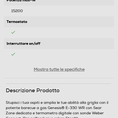
Potenza max-W
15200
Termostato
Interruttore on/off
Spia di funzionamento
Mostra tutte le specifiche
Supporto cottura
Descrizione Prodotto
4 ruote pivottanti bloccabili e stand integrato con
Stupisci i tuoi ospiti e amplia le tue abilità alla griglia con il
tavolini laterali
potente barecue a gas Genesis® E-330 WR con Sear
Zone dedicata e termometro digitale con sonde Weber
Griglia regolabile