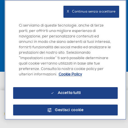
Seguici sui social
X   Continua senza accettare
Ci serviamo di queste tecnologie, anche di terze
parti, per offrirti una migliore esperienza di
navigazione, per personalizzare contenuti ed
Scarica la nostra app
annunci in modo che siano aderenti ai tuoi interessi,
fornirti funzionalità dei social media ed analizzare le
prestazioni del nostro sito. Selezionando
“Impostazioni cookie” ti sarà possibile determinare
quali cookie verranno utilizzati in base alle tue
preferenze. Consulta la nostra cookie policy per
ulteriori informazioni.
Cookie Policy
Euronics Italia SpA. Sede legale Via Montefeltro, 6/a 20156 Milano
Partita Iva, Codice Fiscale e iscrizione CCIAA Milano Monza Brianza Lodi
n. 13337170156. Codice intermediario SDI: HHBD9AK. Vendite soggette
Accetta tutti
agli Artt. 45 e ss del Codice del Consumo in tema di Diritti dei
Consumatori.
€ 1.707,00
Gestisci cookie
AGGIUNGI AL CARRELLO