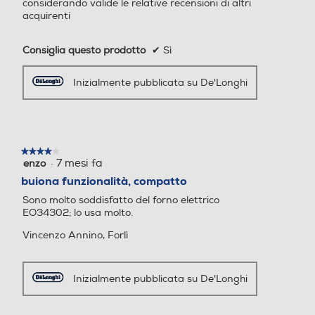
considerando valide le relative recensioni di altri
acquirenti
Termostato regolabile
Termostato regolabile
Consiglia questo prodotto
✔
Sì
Inizialmente pubblicata su De'Longhi
Autopulente
Autopulente
No
Ventilato
Ventilato
★★★★★
★★★★★
·
7 mesi fa
enzo
4
su
buiona funzionalità, compatto
5
Sono molto soddisfatto del forno elettrico
stelle.
Numero di funzioni cottura
Numero di funzioni cottura
EO34302; lo usa molto.
Vincenzo Annino, Forlì
5
6
Funzione barbecue
Funzione barbecue
Inizialmente pubblicata su De'Longhi