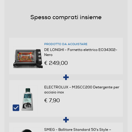
34
Spesso comprati insieme
Potenza max-W
2000
PRODOTTO DA ACQUISTARE
DE LONGHI - Fornetto elettrico EO34302-
Dotazioni - Personalizzazioni
Nero
€ 249,00
Luce
ELECTROLUX - M3SCC200 Detergente per
Funzioni e Plus
acciaio inox
€ 7,90
Timer
Programmabile
SMEG - Bollitore Standard 50's Style –