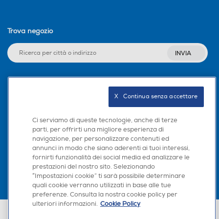
a
cestino per friggitrice ad ar
ia
Trova negozio
INVIA
Seguici sui social
X   Continua senza accettare
Ci serviamo di queste tecnologie, anche di terze
parti, per offrirti una migliore esperienza di
navigazione, per personalizzare contenuti ed
Scarica la nostra app
annunci in modo che siano aderenti ai tuoi interessi,
fornirti funzionalità dei social media ed analizzare le
prestazioni del nostro sito. Selezionando
“Impostazioni cookie” ti sarà possibile determinare
quali cookie verranno utilizzati in base alle tue
preferenze. Consulta la nostra cookie policy per
ulteriori informazioni.
Cookie Policy
Euronics Italia SpA. Sede legale Via Montefeltro, 6/a 20156 Milano