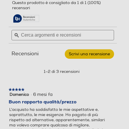
porterà
Questo prodotto è consigliato da 1 di 1 (100%)
su
alla
Potenza grill-W
recensori
Potenza grill-W
5
pagina
stelle.
delle
Leggi
recensioni.
recensioni
per
Cerca
Cerca
DE
Luce
Luce
argomenti
ϙ
argoment
LONGHI
-
e
e
Fornetto
recensioni
recensio
elettrico
Recensioni
EO34302-
Scrivi una recensione
.
Nero
Questa
Vano raccoglibriciole
Vano raccoglibriciole
azione
aprirà
1–2 di 3 recensioni
una
finestra
Timer
Timer
modale.
★★★★★
★★★★★
·
6 mesi fa
Domenico
5
su
Buon rapporto qualità/prezzo
5
L'acquisto ha soddisfatto le mie aspettative e,
stelle.
Programmabile
Programmabile
soprattutto, le mie esigenze. Ho pagato di più
rispetto ad alternative, apparentemente, similari
No
ma volevo comprare qualcosa di migliore,