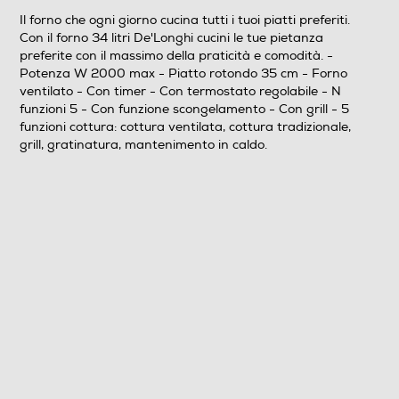
Il forno che ogni giorno cucina tutti i tuoi piatti preferiti.
Gira arrosto
Con il forno 34 litri De'Longhi cucini le tue pietanza
preferite con il massimo della praticità e comodità. -
Potenza W 2000 max - Piatto rotondo 35 cm - Forno
ventilato - Con timer - Con termostato regolabile - N
Funzione scongelamento
funzioni 5 - Con funzione scongelamento - Con grill - 5
funzioni cottura: cottura ventilata, cottura tradizionale,
grill, gratinatura, mantenimento in caldo.
Funzione vapore
Altre funzioni
5 funzioni cottura: cottura ventilata, cottura
tradizionale, grill, gratinatura, mantenimento in caldo.
Programmi preimpostati