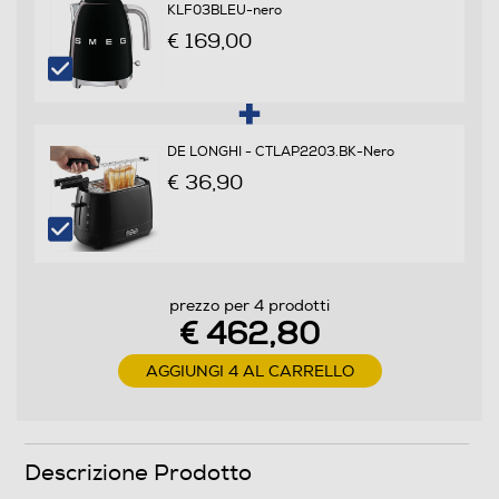
KLF03BLEU-nero
No
€ 169,00
Termostato regolabile
DE LONGHI - CTLAP2203.BK-Nero
Autopulente
€ 36,90
No
Ventilato
prezzo per 4 prodotti
€ 462,80
Numero di funzioni cottura
AGGIUNGI 4 AL CARRELLO
5
Funzione barbecue
Descrizione Prodotto