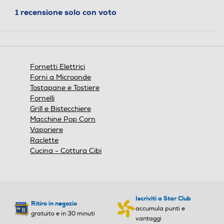
1 recensione solo con voto
Gira arrosto
Gira arrosto
Funzione scongelamento
Funzione scongelamento
Fornetti Elettrici
Forni a Microonde
Tostapane e Tostiere
Fornelli
Funzione vapore
Funzione vapore
Grill e Bistecchiere
Macchine Pop Corn
Vaporiere
Raclette
Cucina - Cottura Cibi
Altre funzioni
Altre funzioni
5 funzioni cottura: cottura
6 funzioni cottura: cottura
ventilata, cottura tradizion
ventilata, cottura tradizion
ale, grill, gratinatura, mant
ale, grill, gratinatura, cottur
Iscriviti a Star Club
Ritiro in negozio
enimento in caldo.
a lenta, friggitrice ad aria.
accumula punti e
gratuito e in 30 minuti
vantaggi