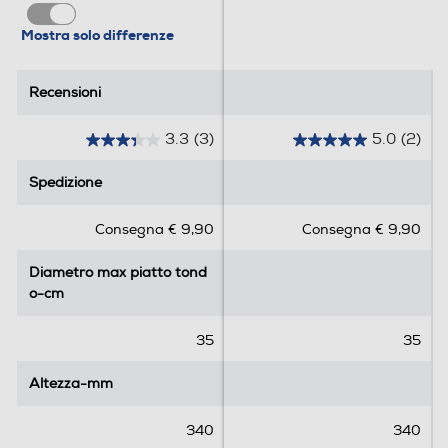
Mostra solo differenze
Recensioni
Recensioni
3.3
(3)
5.0
(2)
3
5
.
.
Spedizione
Spedizione
3
0
s
s
Consegna € 9,90
Consegna € 9,90
u
u
5
5
Diametro max piatto tond
Diametro max piatto tond
s
s
o-cm
o-cm
t
t
e
e
l
l
35
35
l
l
e
e
Altezza-mm
Altezza-mm
.
.
3
2
340
340
r
r