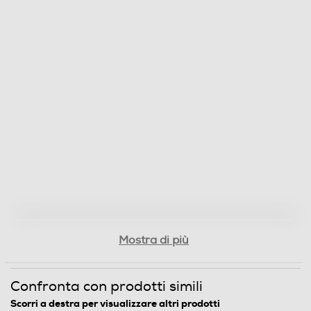
Display
Grill
Accessori
Accessori in dotazione
Accessori: Griglia e Leccarda
Informazioni sulla sicurezza del prodotto
Mostra di più
Clicca qui
Confronta con prodotti simili
Scorri a destra per visualizzare altri prodotti