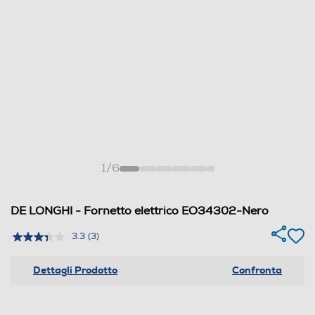
1
/
6
DE LONGHI - Fornetto elettrico EO34302-Nero
3.3
(3)
Dettagli Prodotto
Confronta