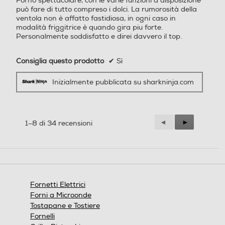
Forno spettacolare, con le varie funzioni a disposizione
stelle.
può fare di tutto compreso i dolci. La rumorosità della
ventola non è affatto fastidiosa, in ogni caso in
modalità friggitrice è quando gira piu forte.
Personalmente soddisfatto e direi davvero il top.
Consiglia questo prodotto
✔
Sì
Inizialmente pubblicata su sharkninja.com
Precedente
◄
Successiva
►
1–8 di 34 recensioni
Reviews
Reviews
Fornetti Elettrici
Forni a Microonde
Tostapane e Tostiere
Fornelli