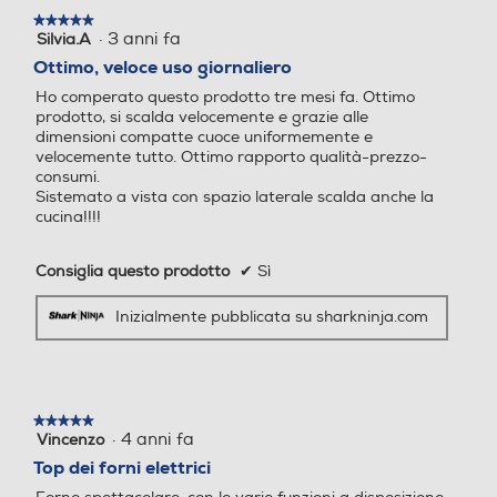
★★★★★
★★★★★
·
3 anni fa
Silvia.A
5
su
Ottimo, veloce uso giornaliero
5
Ho comperato questo prodotto tre mesi fa. Ottimo
stelle.
prodotto, si scalda velocemente e grazie alle
dimensioni compatte cuoce uniformemente e
velocemente tutto. Ottimo rapporto qualità-prezzo-
consumi.
Sistemato a vista con spazio laterale scalda anche la
cucina!!!!
Consiglia questo prodotto
✔
Sì
Inizialmente pubblicata su sharkninja.com
★★★★★
★★★★★
·
4 anni fa
Vincenzo
5
su
Top dei forni elettrici
5