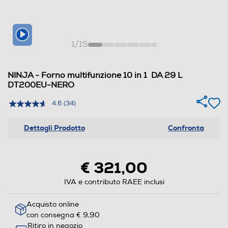
1
/
15
NINJA - Forno multifunzione 10 in 1 DA 29 L
DT200EU-NERO
4.6
(34)
Dettagli Prodotto
Confronta
€ 321,00
IVA e contributo RAEE inclusi
Acquisto online
con consegna € 9,90
Ritiro in negozio