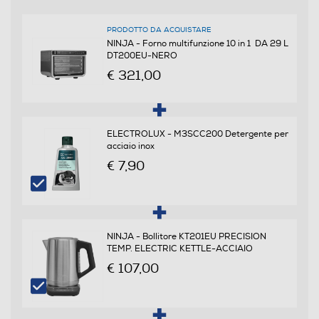
PRODOTTO DA ACQUISTARE
Vano raccoglibriciole
NINJA - Forno multifunzione 10 in 1 DA 29 L
DT200EU-NERO
€ 321,00
Funzioni e Plus
Timer
ELECTROLUX - M3SCC200 Detergente per
acciaio inox
€ 7,90
Programmabile
Si
NINJA - Bollitore KT201EU PRECISION
Termostato regolabile
TEMP. ELECTRIC KETTLE-ACCIAIO
€ 107,00
Autopulente