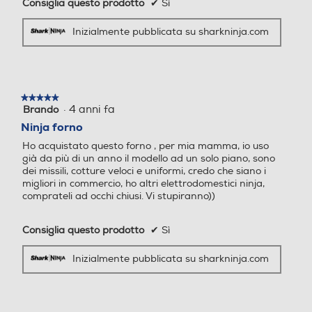
Consiglia questo prodotto
✔
Sì
Inizialmente pubblicata su sharkninja.com
★★★★★
★★★★★
·
4 anni fa
Brando
5
su
Ninja forno
5
Ho acquistato questo forno , per mia mamma, io uso
stelle.
già da più di un anno il modello ad un solo piano, sono
dei missili, cotture veloci e uniformi, credo che siano i
migliori in commercio, ho altri elettrodomestici ninja,
comprateli ad occhi chiusi. Vi stupiranno))
Consiglia questo prodotto
✔
Sì
Inizialmente pubblicata su sharkninja.com