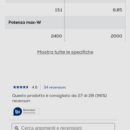
s
i
13,1
6,85
i
o
o
n
Potenza max-W
n
Potenza max-W
i
i
2400
2000
Capacità-l
Capacità-l
Mostra tutte le specifiche
33
Posizione
Posizione
4.6
34 recensioni
L'azione
★★★★★
★★★★★
4.6
porterà
Questo prodotto è consigliato da 27 di 28 (96%)
su
alla
Alimentazione
recensori
Alimentazione
5
pagina
stelle.
delle
Leggi
recensioni.
recensioni
per
Cerca
Cerca
NINJA
Pareti fredde
Pareti fredde
argomenti
ϙ
argoment
-