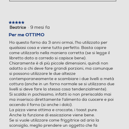
Grill
Grill
★★★★★
★★★★★
·
9 mesi fa
Beatrice
5
Funzione rotante
Funzione rotante
su
Per me OTTIMO
5
Ho questo forno da 3 anni ormai, l'ho utilizzato per
stelle.
qualsiasi cosa e viene tutto perfetto. Basta capire
come utilizzarlo nella maniera corretta (se si legge il
Accessori in dotazione
Accessori in dotazione
libretto dato a corredo si capisce bene).
Chiaramente è di più piccole dimensioni, quindi non
adatto a chi deve fare grandi porzioni, ma comunque
Unità principale 2400 W C
si possono utilizzare le due altezze
estello per frittura ad aria
contemporaneamente e scambiare i due livelli a metà
Vassoio per arrosti Vassoio
cottura (anche in un forno normale se si utilizzano due
per cottura al forno 2 grigli
livelli si deve fare la stessa cosa tendenzialmente).
e Vassoio raccogli briciole ri
Si scalda in pochissimo, infatti io non preriscaldo mai
movibile (già installato nell’
ma inserisco direttamente l'alimento da cuocere e poi
accendo il forno (si anche i dolci).
unità) Libretto di istruzioni
La pizza viene ottima e croccate, i toast pure.
Guida rapida all’utilizzo e ric
Anche la funzione di essicazione viene bene.
ettario
Se si vuole utilizzare come friggitrice ad aria la
sconsiglio, meglio prendere un oggetto che fa