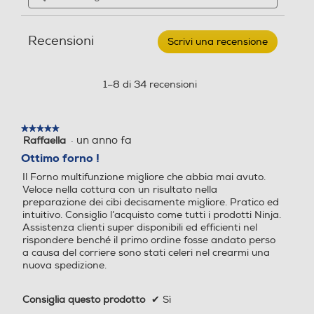
Forno
e
e
multifunzione
recensioni
recensio
10
Recensioni
in
Scrivi una recensione
.
1 DA
Questa
Luce
Luce
29
azione
L
aprirà
1–8 di 34 recensioni
DT200EU-
una
NERO
finestra
Vano raccoglibriciole
Vano raccoglibriciole
modale.
★★★★★
★★★★★
·
un anno fa
Raffaella
5
su
Ottimo forno !
5
Il Forno multifunzione migliore che abbia mai avuto.
stelle.
Timer
Timer
Veloce nella cottura con un risultato nella
preparazione dei cibi decisamente migliore. Pratico ed
intuitivo. Consiglio l’acquisto come tutti i prodotti Ninja.
Assistenza clienti super disponibili ed efficienti nel
rispondere benché il primo ordine fosse andato perso
Programmabile
Programmabile
a causa del corriere sono stati celeri nel crearmi una
nuova spedizione.
Si
Consiglia questo prodotto
✔
Sì
Termostato regolabile
Termostato regolabile