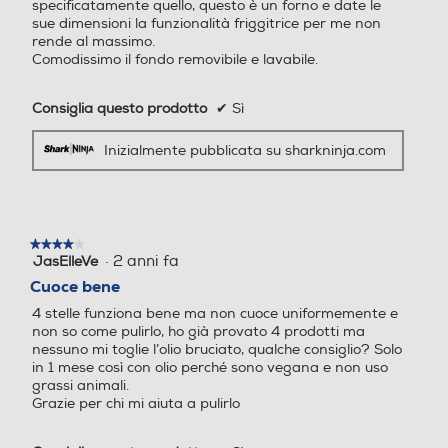
Altre descrizioni strutturali
Altre descrizioni strutturali
specificatamente quello, questo è un forno e date le
sue dimensioni la funzionalità friggitrice per me non
rende al massimo.
Indicatore luminioso: per in
Comodissimo il fondo removibile e lavabile.
dicare quando il forno è pro
nto per riscaldare
Consiglia questo prodotto
✔
Sì
Diametro max piatto tond
Diametro max piatto tond
Inizialmente pubblicata su sharkninja.com
o-cm
o-cm
★★★★★
★★★★★
·
2 anni fa
JasElleVe
4
su
Cuoce bene
5
4 stelle funziona bene ma non cuoce uniformemente e
stelle.
non so come pulirlo, ho già provato 4 prodotti ma
nessuno mi toglie l’olio bruciato, qualche consiglio? Solo
in 1 mese così con olio perché sono vegana e non uso
grassi animali.
Grazie per chi mi aiuta a pulirlo