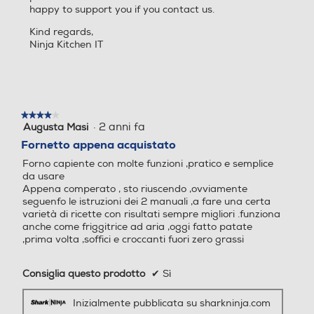
happy to support you if you contact us.
civolo Componenti lavabili i
n lavastoviglie Capacità 29
Kind regards,
L Timer
Ninja Kitchen IT
Programmi preimpostati
Programmi preimpostati
★★★★★
★★★★★
·
2 anni fa
Augusta Masi
4
Numero zone di cottura
Numero zone di cottura
su
Fornetto appena acquistato
5
Forno capiente con molte funzioni ,pratico e semplice
stelle.
2
da usare
Appena comperato , sto riuscendo ,ovviamente
Avviamento rapido
Avviamento rapido
seguenfo le istruzioni dei 2 manuali ,a fare una certa
varietà di ricette con risultati sempre migliori .funziona
anche come friggitrice ad aria ,oggi fatto patate
,prima volta ,soffici e croccanti fuori zero grassi
Display
Display
Consiglia questo prodotto
✔
Sì
Inizialmente pubblicata su sharkninja.com