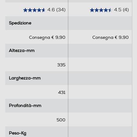
4.6
(34)
4.5
(4)
4
4
.
.
Spedizione
Spedizione
6
5
s
s
Consegna € 9,90
Consegna € 9,90
u
u
5
5
Altezza-mm
Altezza-mm
s
s
t
t
e
e
335
l
l
l
l
Larghezza-mm
Larghezza-mm
e
e
.
.
431
3
4
4
r
Profondità-mm
Profondità-mm
r
e
e
c
500
c
e
e
n
Peso-Kg
Peso-Kg
n
s