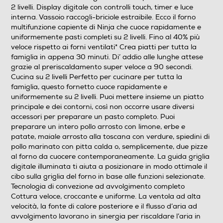
2 livelli. Display digitale con controlli touch, timer e luce
Funzione scongelamento
interna. Vassoio raccogli-briciole estraibile. Ecco il forno
multifunzione capiente di Ninja che cuoce rapidamente e
uniformemente pasti completi su 2 livelli. Fino al 40% più
veloce rispetto ai forni ventilati* Crea piatti per tutta la
famiglia in appena 30 minuti. Di’ addio alle lunghe attese
Funzione vapore
grazie al preriscaldamento super veloce a 90 secondi.
Cucina su 2 livelli Perfetto per cucinare per tutta la
famiglia, questo fornetto cuoce rapidamente e
uniformemente su 2 livelli. Puoi mettere insieme un piatto
Altre funzioni
principale e dei contorni, così non occorre usare diversi
accessori per preparare un pasto completo. Puoi
Peso 14,6 kg Potenza nominale 2400 W Lunghezza del
preparare un intero pollo arrosto con limone, erbe e
cavo 0,91 m Piedini antiscivolo Componenti lavabili in
patate, maiale arrosto alla toscana con verdure, spiedini di
lavastoviglie Capacità 29 L Timer
pollo marinato con pitta calda o, semplicemente, due pizze
al forno da cuocere contemporaneamente. La guida griglia
Programmi preimpostati
digitale illuminata ti aiuta a posizionare in modo ottimale il
cibo sulla griglia del forno in base alle funzioni selezionate.
Tecnologia di convezione ad avvolgimento completo
Cottura veloce, croccante e uniforme. La ventola ad alta
Numero zone di cottura
velocità, la fonte di calore posteriore e il flusso d’aria ad
avvolgimento lavorano in sinergia per riscaldare l’aria in