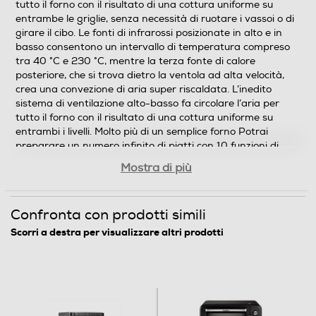
2
tutto il forno con il risultato di una cottura uniforme su
entrambe le griglie, senza necessità di ruotare i vassoi o di
Avviamento rapido
girare il cibo. Le fonti di infrarossi posizionate in alto e in
basso consentono un intervallo di temperatura compreso
tra 40 °C e 230 °C, mentre la terza fonte di calore
posteriore, che si trova dietro la ventola ad alta velocità,
Display
crea una convezione di aria super riscaldata. L’inedito
sistema di ventilazione alto-basso fa circolare l’aria per
tutto il forno con il risultato di una cottura uniforme su
entrambi i livelli. Molto più di un semplice forno Potrai
preparare un numero infinito di piatti con 10 funzioni di
Grill
cottura personalizzabili usando un solo accessorio da
Mostra di più
cucina. • Frittura ad aria: risultati veloci e super croccanti
con poco olio o senza. Fino al 75% di grassi in meno
rispetto ai metodi di frittura tradizionali**. Perfetto per
Confronta con prodotti simili
Accessori
cucinare i tuoi cibi fritti preferiti, da cotolette di petto di
pollo e salsicce sfrigolanti a croccanti patate al forno.
Scorri a destra per visualizzare altri prodotti
Accessori in dotazione
Unità principale 2400 W Cestello per frittura ad aria
Vassoio per arrosti Vassoio per cottura al forno 2 griglie
Vassoio raccogli briciole rimovibile (già installato