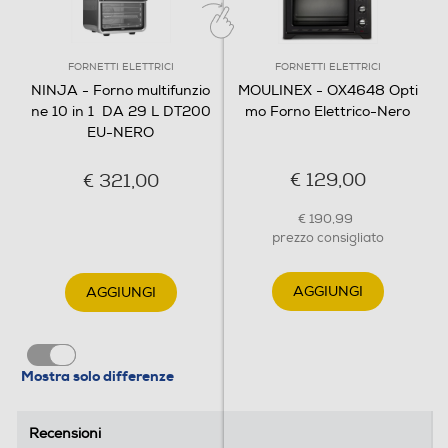
nell’unità) Libretto di istruzioni Guida rapida all’utilizzo e
ricettario
FORNETTI ELETTRICI
FORNETTI ELETTRICI
Informazioni sulla sicurezza del prodotto
NINJA - Forno multifunzio
MOULINEX - OX4648 Opti
ne 10 in 1 DA 29 L DT200
mo Forno Elettrico-Nero
Clicca qui
EU-NERO
€ 129,00
€ 321,00
€ 190,99
prezzo consigliato
AGGIUNGI
AGGIUNGI
Mostra solo differenze
Recensioni
Recensioni