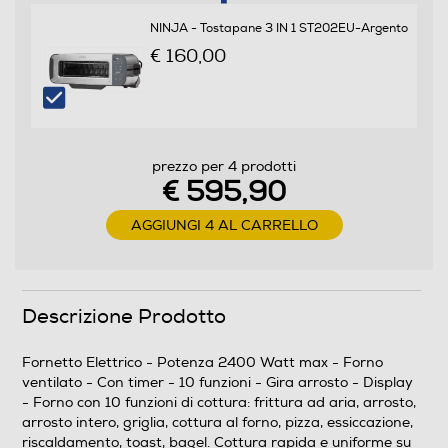
No
NINJA - Tostapane 3 IN 1 ST202EU-Argento
€ 160,00
Ventilato
Autospegnimento
prezzo per 4 prodotti
€ 595,90
AGGIUNGI 4 AL CARRELLO
Numero di funzioni cottura
10
Descrizione Prodotto
Funzione barbecue
Fornetto Elettrico - Potenza 2400 Watt max - Forno
ventilato - Con timer - 10 funzioni - Gira arrosto - Display
Gira arrosto
- Forno con 10 funzioni di cottura: frittura ad aria, arrosto,
arrosto intero, griglia, cottura al forno, pizza, essiccazione,
riscaldamento, toast, bagel. Cottura rapida e uniforme su