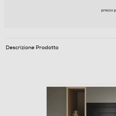
prezzo p
Sensore termico
Sensore d'umidità
Segnale di fine cottura
Blocco sicurezza bambini
Descrizione Prodotto
Tipo microonde
Orologio digitale
Piatto girevole
Diametro piatto girevole-cm
Programmi