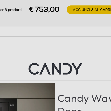
€ 753,00
er 3 prodotti
AGGIUNGI 3 AL CARR
Standard
24,5
Candy Wav