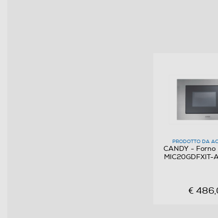
Grill al quarzo
Cottura combinata
Termoventilazione
Pannello comandi
Display
Touch control
Timer
PRODOTTO DA AC
CANDY - Forno 
Numero livelli di potenza
MIC20GDFXIT-Ac
Inverter
€ 486,
Controllo elettronico
Sensore del peso