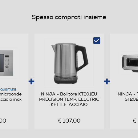
Spesso comprati insieme
Elettronico
Digitale
QUISTARE
microonde
NINJA - Bollitore KT201EU
NINJA - T
8
ciaio inox
PRECISION TEMP. ELECTRIC
ST202
KETTLE-ACCIAIO
00
€ 107,00
€