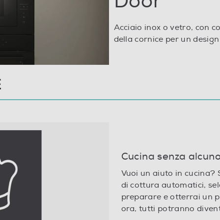
Door
Acciaio inox o vetro, con c
della cornice per un design
13
E
Apertura porta con pulsante a libro
Cucina senza alcuno
Non specificato
Vuoi un aiuto in cucina?
di cottura automatici, sel
preparare e otterrai un 
ora, tutti potranno diven