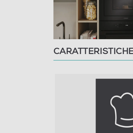
Funzione doratura
Funzione vapore
Programmi cottura preimpostati
Programmi cottura automatici
CARATTERISTICH
Funzione scongelamento
Dettagli strutturali
Sistema apertura porta
Materiale della cavità
Accessori
Piatto per cuocere