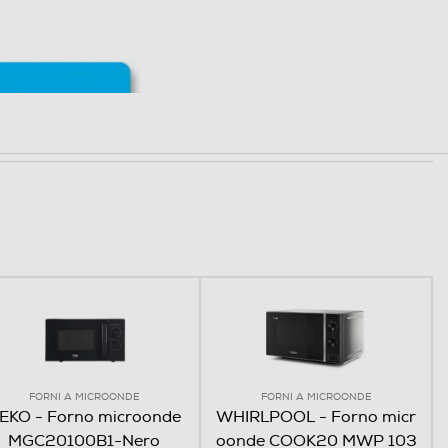
uitiva
un tasto, Start Express
 il forno alla massima
FORNI A MICROONDE
FORNI A MICROONDE
EKO - Forno microonde
WHIRLPOOL - Forno micr
gni volta che il bottone
MGC20100B1-Nero
oonde COOK20 MWP 103
giunti altri 30 secondi al