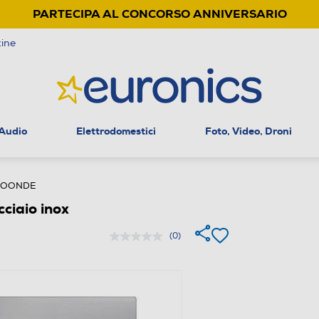
PARTECIPA AL CONCORSO ANNIVERSARIO
ine
 Audio
Elettrodomestici
Foto, Video, Droni
ROONDE
iaio inox
(0)