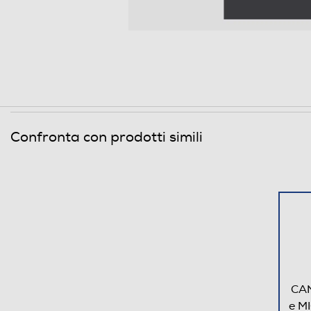
Ricettario
Dimensioni - Peso
Semplice e intuitivo
Altezza-mm
Massima semplicità per risultati
Larghezza-mm
Easy Touch, basta selezionare 
Confronta con prodotti simili
cuocere: il forno a microonde 
Profondità-mm
automaticamente il tempo di c
Peso-Kg
Descrizione
Descrizione marketing
CAN
e M