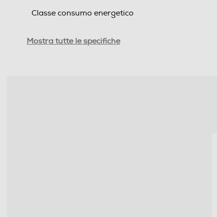
Classe consumo energetico
Indice efficienza energetica - %
Mostra tutte le specifiche
Consumi
Assorbimento massimo-kWh
Programmi
Numero di funzioni cottura
Funzione microonde
Funzione vapore
Tipologia Vapore