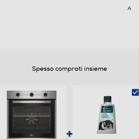
A
95,3
0,88
Spesso comprati insieme
6