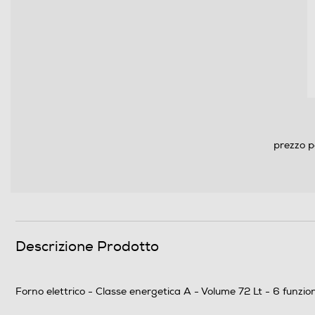
Funzione pizza
Funzione scongelamento
Funzione pasticceria
Programmi speciali
Funzioni e Plus
prezzo p
Grill
Controllo temperatura vapore
Spia termostato
Descrizione Prodotto
Termostato regolabile
Display
Forno elettrico - Classe energetica A - Volume 72 Lt - 6 funzioni