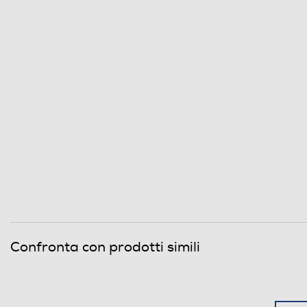
Valvola sicurezza forno
Dettagli strutturali
Porta fredda
Tipo vetro porta
Accessori
Numero griglie forno
Numero teglie/leccarde forno
Confronta con prodotti simili
Accessori in dotazione
Dimensioni - Peso