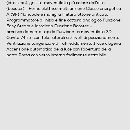
(idroclean), grill, termoventilata più calore dall'alto
(booster) - Forno elettrico multifunzione Classe energetica
Easy Steam Idroclean Booster – Preriscaldamento
A (9F) Manopole e maniglia finitura ottone anticato
rapido Termoventilata 3D
Programmatore di inizio e fine cottura analogico Funzione
Easy Steam e Idroclean Funzione Booster –
preriscaldamento rapido Funzione termoventilata 3D
Funzioni e Plus
Cavità 74 litri con telai laterali a 7 livelli di posizionamento
Ventilazione tangenziale di raffreddamento 1 luce alogena
Grill
Accensione automatica della luce con l’apertura della
porta Porta con vetro interno facilmente estraibile
Spia termostato
Termostato regolabile
Display