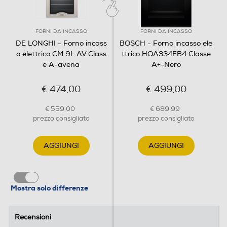
scongelamento, statico, statico ventilato (easy steam),
termoventilata (easy steam), grill ventilato, calore
FORNI DA INCASSO
FORNI DA INCASSO
dall'alto, calore dal basso ventilata (idroclean), grill,
DE LONGHI - Forno incass
BOSCH - Forno incasso ele
termoventilata più calore dall'alto (booster)
o elettrico CM 9L AV Class
ttrico HQA334EB4 Classe
e A-avena
A+-Nero
Gira arrosto
€ 474,00
€ 499,00
€ 559,00
€ 689,99
prezzo consigliato
prezzo consigliato
Pulizia
Autopulente
AGGIUNGI
AGGIUNGI
No
Mostra solo differenze
Sicurezza
Ventilazione tangenziale
Recensioni
Recensioni