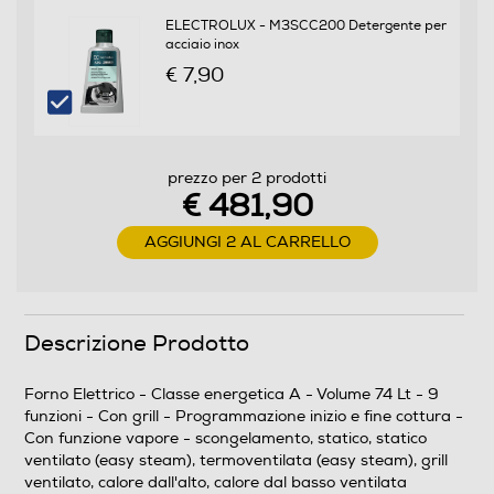
ELECTROLUX - M3SCC200 Detergente per
Funzione vapore
acciaio inox
€ 7,90
Tipologia Vapore
Vapore Passivo
prezzo per 2 prodotti
€ 481,90
Funzione pizza
AGGIUNGI 2 AL CARRELLO
Funzione scongelamento
Descrizione Prodotto
Forno Elettrico - Classe energetica A - Volume 74 Lt - 9
Funzione pasticceria
funzioni - Con grill - Programmazione inizio e fine cottura -
Con funzione vapore - scongelamento, statico, statico
ventilato (easy steam), termoventilata (easy steam), grill
ventilato, calore dall'alto, calore dal basso ventilata
Programmi speciali