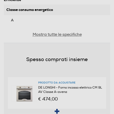
Classe consumo energetico
A
Consumi
Mostra tutte le specifiche
Assorbimento massimo-kWh
2900
Spesso comprati insieme
Programmi
Numero di funzioni cottura
PRODOTTO DA ACQUISTARE
DE LONGHI - Forno incasso elettrico CM 9L
9
AV Classe A-avena
€ 474,00
Funzione microonde