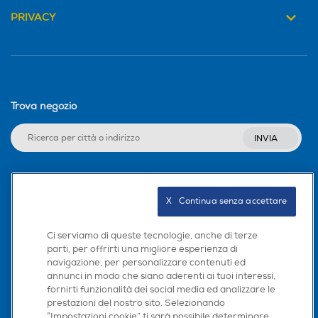
Booster - Preriscaldamento rapido Questa speciale
PRIVACY
funzione permette di preriscaldare la cavità in minor
Termostato regolabile
Termostato regolabile
tempo rispetto alle tradizionali funzioni. Infatti, grazie al
combinato funzionamento della resistenza circolare,
della ventola e della resistenza superiore, il calore viene
sprigionato a forte intensità, portando rapidamente la
Display
Display
cavità alla temperatura selezionata.
Trova negozio
Informazioni sulla sicurezza del prodotto
INVIA
Timer
Timer
Clicca qui
Seguici sui social
X   Continua senza accettare
Contaminuti
Contaminuti
Ci serviamo di queste tecnologie, anche di terze
parti, per offrirti una migliore esperienza di
navigazione, per personalizzare contenuti ed
Scarica la nostra app
annunci in modo che siano aderenti ai tuoi interessi,
Programmazione cottura
Programmazione cottura
fornirti funzionalità dei social media ed analizzare le
prestazioni del nostro sito. Selezionando
Inizio e fine cottura
“Impostazioni cookie” ti sarà possibile determinare