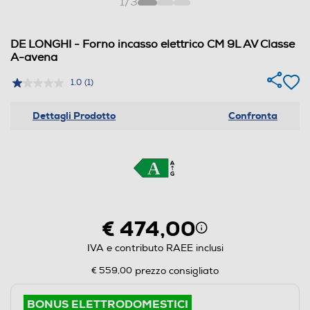
1
/
3
DE LONGHI - Forno incasso elettrico CM 9L AV Classe
A-avena
1.0
(1)
Dettagli Prodotto
Confronta
€ 474,00
IVA e contributo RAEE inclusi
€ 559,00
prezzo consigliato
BONUS ELETTRODOMESTICI