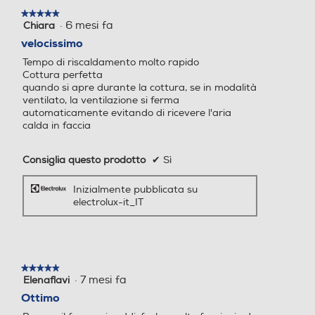
★★★★★
★★★★★
·
6 mesi fa
Chiara
5
su
velocissimo
Autopulente
Autopulente
5
Tempo di riscaldamento molto rapido
stelle.
Cottura uniforme,
Cottura perfetta
Elementi pirolitici
Pulizia idrolitica
quando si apre durante la cottura, se in modalità
ventilato, la ventilazione si ferma
rapida e veloce
Ventilazione tangenziale
Ventilazione tangenziale
automaticamente evitando di ricevere l'aria
calda in faccia
grazie alla ventola
Consiglia questo prodotto
✔
Sì
interna
Blocco porta di sicurezza
Blocco porta di sicurezza
Inizialmente pubblicata su
electrolux-it_IT
0
Questo forno fa circolare il calore al suo
interno in modo uniforme, assicurando una
Valvola sicurezza forno
Valvola sicurezza forno
cottura perfetta di tutti i piatti in ogni punto.
Senza bisogno di girare le pietanze.
★★★★★
★★★★★
·
7 mesi fa
Elenaflavi
5
su
Ottimo
Porta fredda
Porta fredda
5