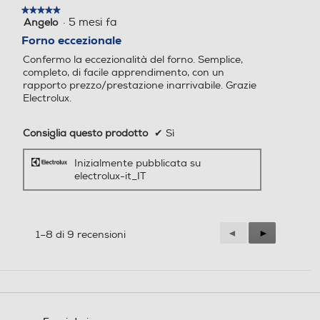
Profondità incasso-mm
Profondità incasso-mm
lungo)
★★★★★
★★★★★
Manopole push/pull
·
5 mesi fa
Angelo
5
550
550
su
Forno eccezionale
Porta e vetri estraibili
5
Confermo la eccezionalità del forno. Semplice,
stelle.
completo, di facile apprendimento, con un
Documenti
rapporto prezzo/prestazione inarrivabile. Grazie
Electrolux.
Consiglia questo prodotto
✔
Sì
Inizialmente pubblicata su
electrolux-it_IT
USER
MANUAL_1
Precedente
◄
Successiva
►
1–8 di 9 recensioni
Reviews
Reviews
Specifiche tecniche
Modello
EOF4P46TX2