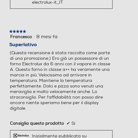
electrolux-it_IT
Grill
Grill
★★★★★
★★★★★
·
8 mesi fa
Francesco
5
su
Superlativo
Spia termostato
Spia termostato
5
(Questa recensione è stata raccolta come parte
stelle.
di una promozione.) Ero già un possessore di un
forno Electrolux da 6 anni con il vapore in classe
A. Questo forno in classe a++ ha veramente una
Termostato regolabile
Termostato regolabile
marcia in più. Velocissimo ad arrivare in
temperatura. Mantiene la temperatura
Pulizia pirolitica.
perfettamente. Dolci e pizza sono venuti una
meraviglia e molto velocemente anche. Lo
Un sistema di
straconsiglio. Per l'affidabilità non posso dire
Display
Display
ancora niente speriamo bene per il display
digitale.
autopulizia con
Consiglia questo prodotto
✔
Sì
meno sforzo.
Timer
Timer
Inizialmente pubblicata su