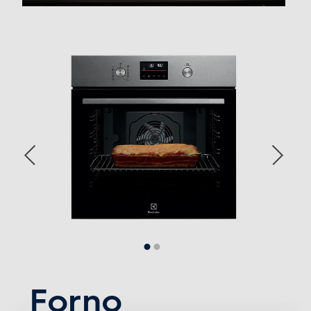
Termostato regolabile
Display
Timer
Contaminuti
Wi-Fi
Forno
Luce