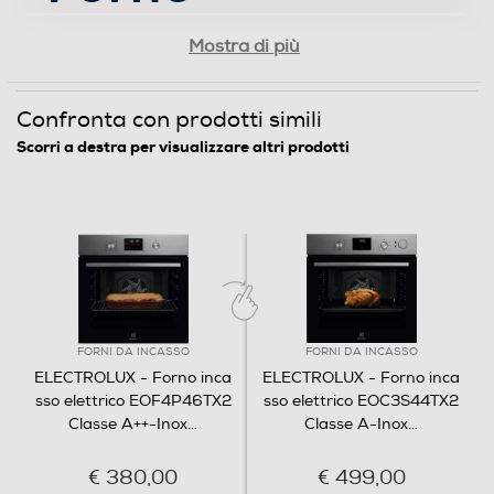
multifunzione
Mostra di più
Gira arrosto
Multifunzione
Confronta con prodotti simili
Scorri a destra per visualizzare altri prodotti
senza vapore
Pulizia
EOF4P46TX2
Autopulente
Elementi pirolitici
Cottura uniforme, rapida
Sicurezza
FORNI DA INCASSO
FORNI DA INCASSO
e veloce grazie alla
ELECTROLUX - Forno inca
ELECTROLUX - Forno inca
Ventilazione tangenziale
ventola interna
sso elettrico EOF4P46TX2
sso elettrico EOC3S44TX2
Classe A++-Inox
…
Classe A-Inox
…
Questo forno fa circolare il calore al suo
Blocco porta di sicurezza
€ 380,00
€ 499,00
interno in modo uniforme, assicurando una