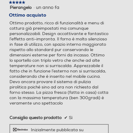
★★★★★
★★★★★
EXPlore con
·
un anno fa
Pierangelo
5
su
Ottimo acquisto
Funzione vapore
Funzione vapore
5
pulsanti touch
Ottimo prodotto, ricco di funzionalità e menu di
stelle.
cottura già preimpostati ma comunque
personalizzabili. Design accattivante e fantastico
Il display EXPlore ti permette di controllare
l’effetto anti-impronta. Il forno è molto silenzioso
agevolmente le impostazioni del tuo forno.
Tipologia Vapore
Tipologia Vapore
in fase di utilizzo, con spazio interno maggiorato
Grazie al display a LED e ai 5 pulsanti
rispetto allo standard pur conservando le
touch puoi visualizzare facilmente il tempo,
dimensioni esterne per forni da incasso. Ottimo
Vapore Passivo
la temperatura e i progressi del tuo piatto
lo sportello con triplo vetro che anche ad alte
accedendo al contempo ad altre funzioni e
temperature non si surriscalda. Apprezzabile il
Funzione pizza
Funzione pizza
rendendo il tuo forno connesso.
fatto che in funzione l’esterno non si surriscalda,
considerando che è inserito nel mobile cucina.
Devo ancora provare il sistema di pulizia
pirolitica poiché sino ad ora non richiesto dal
forno stesso. La pizza fresca (fatta in casa) cotta
Funzione scongelamento
Funzione scongelamento
con la massima temperatura (ben 300gradi) è
veramente uno spettacolo
Consiglia questo prodotto
✔
Sì
Funzione pasticceria
Funzione pasticceria
Inizialmente pubblicata su