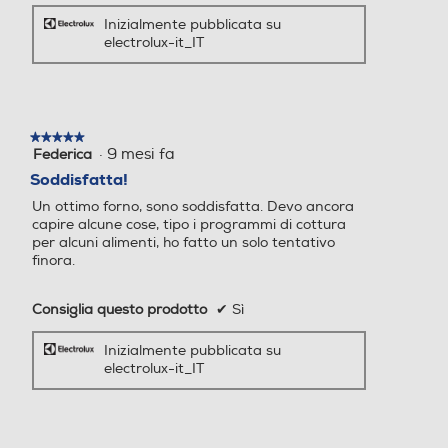
Inizialmente pubblicata su
riscaldamento
electrolux-it_IT
594
594
rapido automatico
Profondità-mm
Profondità-mm
La funzione di riscaldamento rapido
569
569
★★★★★
★★★★★
automatico fa in modo che il forno sia
·
9 mesi fa
Federica
5
pronto quando ti serve. Con un tempo di
su
Soddisfatta!
Peso-Kg
Peso-Kg
preriscaldamento inferiore rispetto a quello
5
Un ottimo forno, sono soddisfatta. Devo ancora
dei sistemi tradizionali, puoi usare il tempo
stelle.
capire alcune cose, tipo i programmi di cottura
31,7
31
che risparmi per creare cene
per alcuni alimenti, ho fatto un solo tentativo
indimenticabili.
finora.
Altezza incasso-mm
Altezza incasso-mm
Consiglia questo prodotto
✔
Sì
590
590
Caratteristiche
Inizialmente pubblicata su
Larghezza incasso-mm
Larghezza incasso-mm
electrolux-it_IT
Funzioni di cottura del forno:
+
560
560
Pulizia pirolitica
3 cicli di pulizia pirolitica (breve, medio,