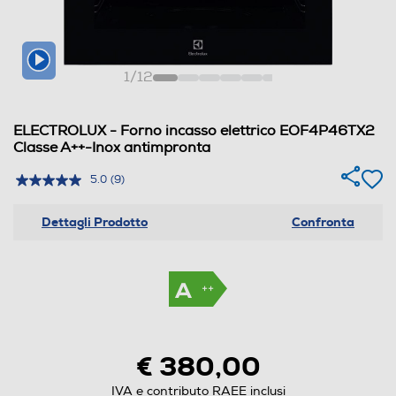
1
/
12
ELECTROLUX - Forno incasso elettrico EOF4P46TX2
Classe A++-Inox antimpronta
5.0
(9)
Dettagli Prodotto
Confronta
€ 380,00
IVA e contributo RAEE inclusi