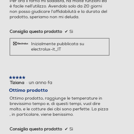
Per ora il forno mi soddisfa, ha molte funzioni ed
stelle.
è facile nell’utilizzo. Avendolo solo da 20 giorni
non posso giudicare l’affidabilutà e la durata del
prodotto, speriamo non mi deluda.
Tipo vetro porta
Tipo vetro porta
Consiglia questo prodotto
✔
Sì
Triplo
Doppio
Inizialmente pubblicata su
Numero griglie forno
Numero griglie forno
electrolux-it_IT
1
1
Numero teglie/leccarde for
Numero teglie/leccarde for
★★★★★
★★★★★
no
no
·
un anno fa
Tiziana
5
su
Ottimo prodotto
1
1
5
Ottimo prodotto, raggiunge le temperature in
stelle.
brevissimo tempo e, di questi tempi, vuol dire
Altezza-mm
Altezza-mm
molto, e le cotture dei cibi sono perfette. La pizza
, in particolare, viene benissimo.
Risparmia tempo
589
594
con la funzione
Consiglia questo prodotto
✔
Sì
Larghezza-mm
Larghezza-mm