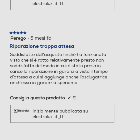
electrolux-it_IT
Grazie alle alte temperature, la funzione di
pulizia pirolitica trasforma in cenere i
residui di grasso e di cibo, che possono
Contaminuti
Contaminuti
essere facilmente eliminati con un panno.
★★★★★
★★★★★
·
5 mesi fa
Perego
5
su
Riparazione troppa attesa
Wi-Fi
Wi-Fi
5
Soddisfatto dell’acquisto finché ha funzionato
stelle.
visto che si è rotto relativamente presto non
soddisfatto del modo in cui è stato preso in
carico la riparazione in garanzia visto il tempo
Luce
Luce
d’attesa a cui si aggiunge anche l’asciugatrice
anch’essa in garanzia speriamo ……
Consiglia questo prodotto
✔
Sì
Gira arrosto
Gira arrosto
Inizialmente pubblicata su
electrolux-it_IT
Programmazione cottura
Programmazione cottura