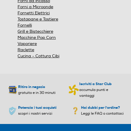
Forni da incasso
Tipologia forno
multifunzione
Forni a Microonde
Fornetti Elettrici
Tostapane e Tostiere
Tecnologia vapore
Multifunzione senza
Fornelli
vapore
Grill e Bistecchiere
Macchine Pop Corn
Colore
INOX
Vaporiere
Raclette
Capacità netta del
72
Cucina - Cottura Cibi
forno (L)
Iscriviti a Star Club
Ritiro in negozio
accumula punti e
gratuito e in 30 minuti
vantaggi
Potenzia i tuoi acquisti
Hai dubbi per l'ordine?
scopri i nostri servizi
Leggi le FAQ o contattaci
Forno elettrico - Classe energetica A++ - Volume 72 Lt - 9
funzioni - Forno con pulizia ad elementi pirolitici - Con