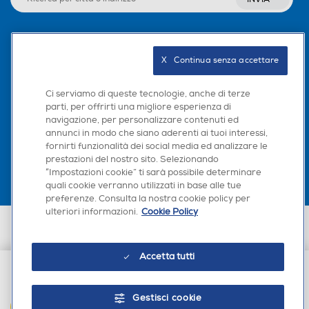
Seguici sui social
X   Continua senza accettare
Ci serviamo di queste tecnologie, anche di terze
parti, per offrirti una migliore esperienza di
navigazione, per personalizzare contenuti ed
Scarica la nostra app
annunci in modo che siano aderenti ai tuoi interessi,
fornirti funzionalità dei social media ed analizzare le
prestazioni del nostro sito. Selezionando
“Impostazioni cookie” ti sarà possibile determinare
quali cookie verranno utilizzati in base alle tue
preferenze. Consulta la nostra cookie policy per
ulteriori informazioni.
Cookie Policy
Euronics Italia SpA. Sede legale Via Montefeltro, 6/a 20156 Milano
Partita Iva, Codice Fiscale e iscrizione CCIAA Milano Monza Brianza Lodi
n. 13337170156. Codice intermediario SDI: HHBD9AK. Vendite soggette
Accetta tutti
agli Artt. 45 e ss del Codice del Consumo in tema di Diritti dei
Consumatori.
€ 380,00
Gestisci cookie
AGGIUNGI AL CARRELLO