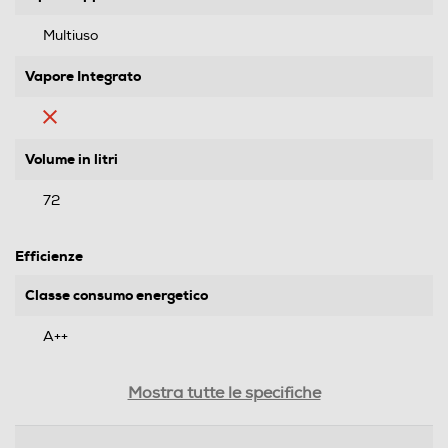
Multiuso
Vapore Integrato
Volume in litri
72
Efficienze
Classe consumo energetico
A++
Consumi
Mostra tutte le specifiche
Assorbimento massimo-kWh