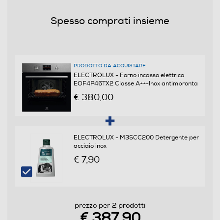
0,93
Spesso comprati insieme
Programmi
Numero di funzioni cottura
PRODOTTO DA ACQUISTARE
ELECTROLUX - Forno incasso elettrico
9
EOF4P46TX2 Classe A++-Inox antimpronta
€ 380,00
Funzione microonde
ELECTROLUX - M3SCC200 Detergente per
Funzione vapore
acciaio inox
€ 7,90
Tipologia Vapore
prezzo per 2 prodotti
€ 387,90