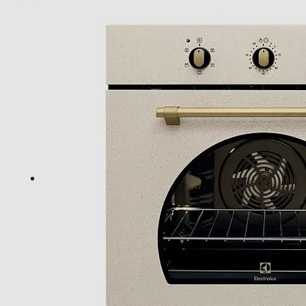
Display
(20)
Timer
Contaminuti
Wi-Fi
Luce
Gira arrosto
Pulizia
Autopulente
Sicurezza
Ventilazione tangenziale