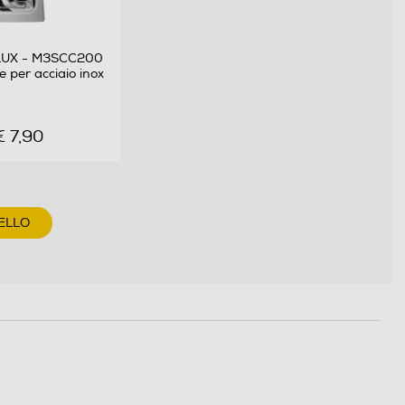
UX - M3SCC200
 per acciaio inox
€ 7,90
ELLO