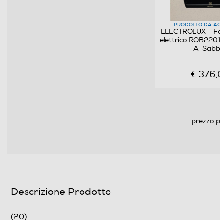
Funzione vapore
PRODOTTO DA AC
ELECTROLUX - Fo
elettrico ROB220
Tipologia Vapore
A-Sabb
Funzione pizza
€ 376,
Funzione scongelamento
Funzione pasticceria
prezzo p
Funzioni e Plus
Grill
Spia termostato
Descrizione Prodotto
Termostato regolabile