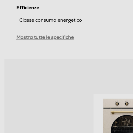
Efficienze
Classe consumo energetico
Indice efficienza energetica - %
Mostra tutte le specifiche
Consumi
Assorbimento massimo-kWh
Consumo energia modalità convenzionale kWh-ci
Consumo energia modalità ventilato kWh-ciclo
Programmi
Numero di funzioni cottura
Funzione microonde