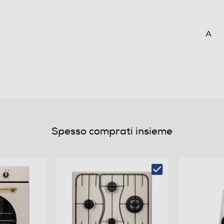
A
95,2
0,89
clo
0,89
Spesso comprati insieme
0,8
4