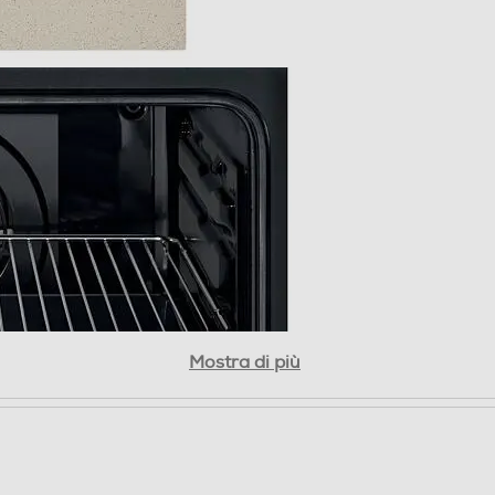
Doppio
1
1
Mostra di più
589