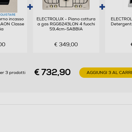
QUISTARE
rno incasso
ELECTROLUX - Piano cottura
ELECTROL
1AON Classe
a gas RGG6243LON 4 fuochi
Detergente
ia
59,4cm-SABBIA
00
€ 349,00
€ 732,90
er 3 prodotti
AGGIUNGI 3 AL CARR