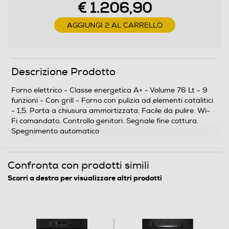
€ 1.206,90
Funzione pizza
AGGIUNGI 2 AL CARRELLO
Funzione scongelamento
Descrizione Prodotto
Forno elettrico - Classe energetica A+ - Volume 76 Lt - 9
Funzione pasticceria
funzioni - Con grill - Forno con pulizia ad elementi catalitici
- 1,5. Porta a chiusura ammortizzata. Facile da pulire. Wi-
Fi comandato. Controllo genitori. Segnale fine cottura.
Spegnimento automatico
Programmi speciali
Y
Confronta con prodotti simili
Scorri a destra per visualizzare altri prodotti
Funzioni e Plus
Grill