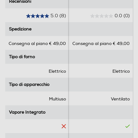
Recensioni
Recensioni
Wi-Fi
5.0
(8)
0.0
(0)
5
0
.
.
Luce
Spedizione
Spedizione
0
0
s
s
Consegna al piano € 49,00
Consegna al piano € 49,00
u
u
5
5
Altre funzioni
Tipo di forno
Tipo di forno
s
s
t
t
Y
e
e
Elettrico
Elettrico
l
l
Gira arrosto
l
l
Tipo di apparecchio
Tipo di apparecchio
e
e
.
.
Multiuso
Ventilato
8
Pulizia
r
Vapore Integrato
Vapore Integrato
e
Autopulente
c
e
Elementi catalitici
n