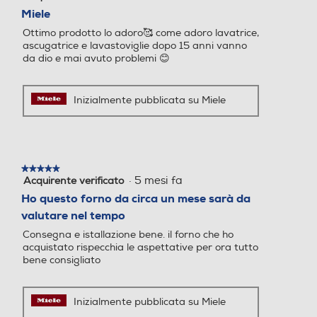
su
Miele
5
Ottimo prodotto lo adoro🥰 come adoro lavatrice,
stelle.
ascugatrice e lavastoviglie dopo 15 anni vanno
Luce
Luce
da dio e mai avuto problemi 😊
Inizialmente pubblicata su Miele
Altre funzioni
Altre funzioni
Y
★★★★★
★★★★★
·
5 mesi fa
Acquirente verificato
5
su
Ho questo forno da circa un mese sarà da
5
valutare nel tempo
stelle.
Consegna e istallazione bene. il forno che ho
acquistato rispecchia le aspettative per ora tutto
bene consigliato
Gira arrosto
Gira arrosto
Inizialmente pubblicata su Miele