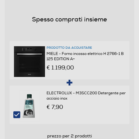
Assorbimento massimo-kWh
1,05
Spesso comprati insieme
Programmi
Numero di funzioni cottura
PRODOTTO DA ACQUISTARE
MIELE - Forno incasso elettrico H 2766-1 B
9
125 EDITION A+
€ 1.199,00
Funzione microonde
ELECTROLUX - M3SCC200 Detergente per
Funzione vapore
acciaio inox
€ 7,90
Tipologia Vapore
prezzo per 2 prodotti