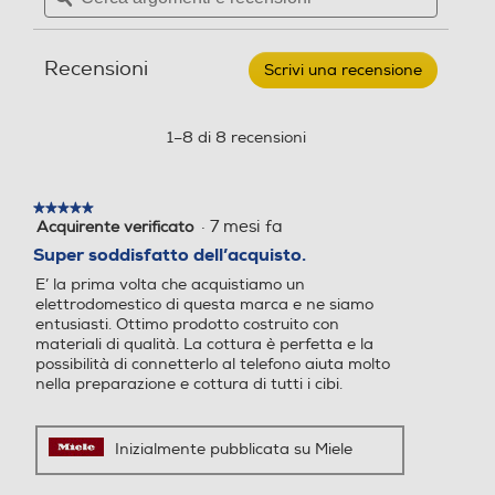
per
e
e
Tipo vetro porta
MIELE
-
recensioni
recensio
Forno
Funzione vapore
Funzione vapore
Recensioni
Triplo
Scrivi una recensione
.
incasso
elettrico
Questa
H
azione
2766-
Accessori
aprirà
1–8 di 8 recensioni
1
una
Tipologia Vapore
Tipologia Vapore
B
Numero griglie forno
finestra
125
EDITION
modale.
Vapore Passivo
★★★★★
★★★★★
A+
1
·
7 mesi fa
Acquirente verificato
5
su
Super soddisfatto dell’acquisto.
Funzione pizza
Funzione pizza
Numero teglie/leccarde forno
5
E’ la prima volta che acquistiamo un
stelle.
elettrodomestico di questa marca e ne siamo
1
entusiasti. Ottimo prodotto costruito con
materiali di qualità. La cottura è perfetta e la
Funzione scongelamento
Funzione scongelamento
possibilità di connetterlo al telefono aiuta molto
Dimensioni - Peso
nella preparazione e cottura di tutti i cibi.
Altezza-mm
Inizialmente pubblicata su Miele
Funzione pasticceria
Funzione pasticceria
596