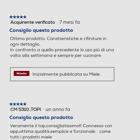
Larghezza-mm
595
Programmi speciali
Programmi speciali
★★★★★
★★★★★
·
7 mesi fa
Acquirente verificato
5
Profondità-mm
su
Consiglio questo prodotto
Y
5
Ottimo prodotto. Caratteristiche e rifiniture in
stelle.
568
ogni dettaglio.
In confronto a quello precedente lo uso più di una
Peso-Kg
volta alla settimana e sempre per cucinare.
42
Inizialmente pubblicata su Miele
Altezza incasso-mm
595
Grill
Grill
★★★★★
★★★★★
Larghezza incasso-mm
·
un anno fa
CM 5310..TOP!
5
su
Consiglio questo prodotto
568
5
Veramente il top,consigliatissimo!! Connesso con
stelle.
Profondità incasso-mm
app,ottima qualità,semplice e funzionale. . come
Spia termostato
Spia termostato
tutti i prodotti miele