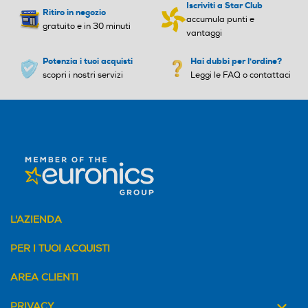
Iscriviti a Star Club
Ritiro in negozio
accumula punti e
Numero teglie/leccarde for
Numero teglie/leccarde for
gratuito e in 30 minuti
vantaggi
no
no
Potenzia i tuoi acquisti
Hai dubbi per l'ordine?
1
1
scopri i nostri servizi
Leggi le FAQ o contattaci
Accessori in dotazione
Accessori in dotazione
Altezza-mm
Altezza-mm
596
595
L'AZIENDA
Larghezza-mm
Larghezza-mm
PER I TUOI ACQUISTI
595
594
AREA CLIENTI
Profondità-mm
Profondità-mm
PRIVACY