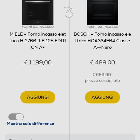
Spia termostato
FORNI DA INCASSO
FORNI DA INCASSO
MIELE - Forno incasso elet
BOSCH - Forno incasso ele
Termostato regolabile
trico H 2766-1 B 125 EDITI
ttrico HQA334EB4 Classe
ON A+
A+-Nero
€ 1.199,00
€ 499,00
Display
€ 689,99
prezzo consigliato
Timer
AGGIUNGI
AGGIUNGI
Contaminuti
Mostra solo differenze