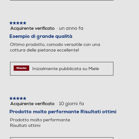
Programmazione cottura
Programmazione cottura
★★★★★
★★★★★
·
un anno fa
Acquirente verificato
5
Autopulente
Autopulente
su
Esempio di grande qualità
5
Ottimo prodotto, comodo versatile con una
stelle.
Elementi catalitici
Pulizia idrolitica
cottura delle pietanze eccellente!
Ventilazione tangenziale
Ventilazione tangenziale
Inizialmente pubblicata su Miele
Blocco porta di sicurezza
Blocco porta di sicurezza
★★★★★
★★★★★
·
10 giorni fa
Acquirente verificato
5
su
Prodotto molto performante Risultati ottimi
5
Valvola sicurezza forno
Valvola sicurezza forno
Prodotto molto performante
stelle.
Risultati ottimi