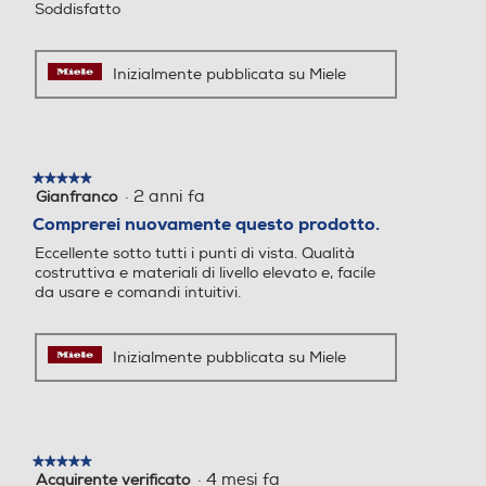
Soddisfatto
550
Termostato regolabile
Termostato regolabile
Informazioni sulla sicurezza del prodotto
Inizialmente pubblicata su Miele
Clicca qui
Display
Display
★★★★★
★★★★★
·
2 anni fa
Gianfranco
5
su
Comprerei nuovamente questo prodotto.
5
Eccellente sotto tutti i punti di vista. Qualità
stelle.
Timer
Timer
costruttiva e materiali di livello elevato e, facile
da usare e comandi intuitivi.
Inizialmente pubblicata su Miele
Contaminuti
Contaminuti
Wi-Fi
Wi-Fi
★★★★★
★★★★★
·
4 mesi fa
Acquirente verificato
5