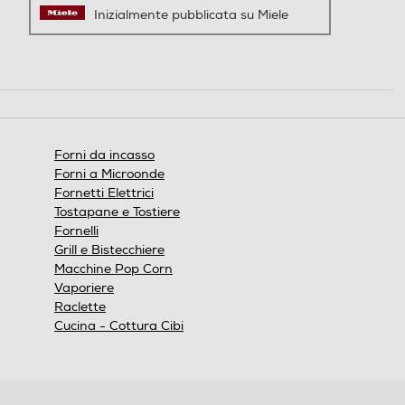
Porta fredda
Porta fredda
Inizialmente pubblicata su Miele
Tipo vetro porta
Tipo vetro porta
Triplo
Triplo
Forni da incasso
Forni a Microonde
Altre descrizioni strutturali
Altre descrizioni strutturali
Fornetti Elettrici
Tostapane e Tostiere
Fornelli
Grill e Bistecchiere
Macchine Pop Corn
Vaporiere
Raclette
Cucina - Cottura Cibi
Numero griglie forno
Numero griglie forno
1
1