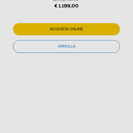
€ 1.199,00
1
/
4
ACQUISTA ONLINE
MIELE - Forno incasso elettrico H 2766-1 B 125
ANNULLA
EDITION A+
5.0
(8)
Dettagli Prodotto
Confronta
€ 1.199,00
IVA e contributo RAEE inclusi