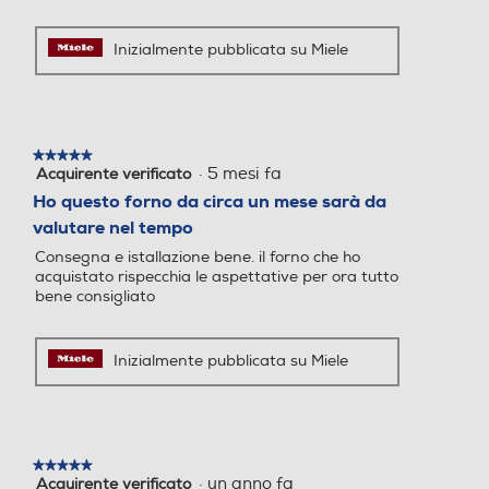
550
Inizialmente pubblicata su Miele
Altre funzioni
Altre funzioni
Informazioni sulla sicurezza del prodotto
Clicca qui
Y
★★★★★
★★★★★
·
5 mesi fa
Acquirente verificato
5
su
Ho questo forno da circa un mese sarà da
5
valutare nel tempo
stelle.
Consegna e istallazione bene. il forno che ho
acquistato rispecchia le aspettative per ora tutto
bene consigliato
Gira arrosto
Gira arrosto
Inizialmente pubblicata su Miele
Programmazione cottura
Programmazione cottura
★★★★★
★★★★★
·
un anno fa
Acquirente verificato
5