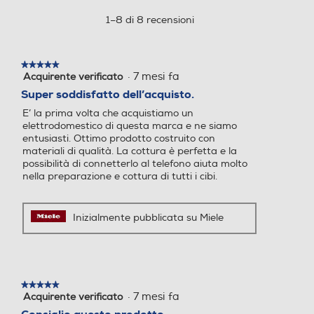
azione
2766-
aprirà
1–8 di 8 recensioni
1
Sicurezza
una
Tipologia Vapore
Tipologia Vapore
B
finestra
125
EDITION
Ventilazione tangenziale
modale.
Vapore Passivo
★★★★★
★★★★★
A+
·
7 mesi fa
Acquirente verificato
5
su
Super soddisfatto dell’acquisto.
Funzione pizza
Funzione pizza
5
E’ la prima volta che acquistiamo un
stelle.
Blocco porta di sicurezza
elettrodomestico di questa marca e ne siamo
entusiasti. Ottimo prodotto costruito con
materiali di qualità. La cottura è perfetta e la
Funzione scongelamento
Funzione scongelamento
possibilità di connetterlo al telefono aiuta molto
Valvola sicurezza forno
nella preparazione e cottura di tutti i cibi.
Inizialmente pubblicata su Miele
Funzione pasticceria
Funzione pasticceria
Dettagli strutturali
Porta fredda
Programmi speciali
Programmi speciali
★★★★★
★★★★★
·
7 mesi fa
Acquirente verificato
5
su