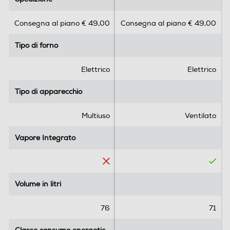
0
0
s
s
Spia termostato
Consegna al piano € 49,00
Consegna al piano € 49,00
u
u
5
5
Tipo di forno
Tipo di forno
s
s
t
t
Termostato regolabile
e
e
Elettrico
Elettrico
l
l
l
l
Tipo di apparecchio
Tipo di apparecchio
e
e
Display
.
.
Multiuso
Ventilato
8
r
Vapore Integrato
Vapore Integrato
e
Timer
c
e
n
Volume in litri
Volume in litri
s
Contaminuti
i
76
71
o
n