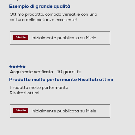
Autopulente
Autopulente
su
Esempio di grande qualità
5
Ottimo prodotto, comodo versatile con una
stelle.
Elementi catalitici
Pulizia idrolitica
cottura delle pietanze eccellente!
Ventilazione tangenziale
Ventilazione tangenziale
Inizialmente pubblicata su Miele
Blocco porta di sicurezza
Blocco porta di sicurezza
★★★★★
★★★★★
·
10 giorni fa
Acquirente verificato
5
su
Prodotto molto performante Risultati ottimi
5
Valvola sicurezza forno
Valvola sicurezza forno
Prodotto molto performante
stelle.
Risultati ottimi
Porta fredda
Porta fredda
Inizialmente pubblicata su Miele