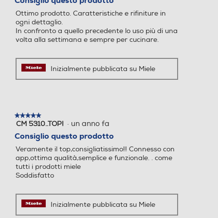
Consiglio questo prodotto
Y
5
Tipo vetro porta
Ottimo prodotto. Caratteristiche e rifiniture in
stelle.
ogni dettaglio.
Triplo
In confronto a quello precedente lo uso più di una
volta alla settimana e sempre per cucinare.
Accessori
Inizialmente pubblicata su Miele
Numero griglie forno
1
Grill
Grill
Numero teglie/leccarde forno
★★★★★
★★★★★
·
un anno fa
CM 5310..TOP!
5
su
Consiglio questo prodotto
1
5
Veramente il top,consigliatissimo!! Connesso con
stelle.
app,ottima qualità,semplice e funzionale. . come
Spia termostato
Spia termostato
Dimensioni - Peso
tutti i prodotti miele
Soddisfatto
Altezza-mm
Termostato regolabile
596
Termostato regolabile
Inizialmente pubblicata su Miele