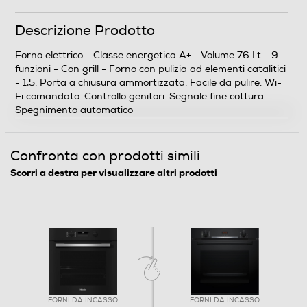
Assorbimento massimo-kWh
Descrizione Prodotto
1,05
Forno elettrico - Classe energetica A+ - Volume 76 Lt - 9
Programmi
funzioni - Con grill - Forno con pulizia ad elementi catalitici
- 1,5. Porta a chiusura ammortizzata. Facile da pulire. Wi-
Numero di funzioni cottura
Fi comandato. Controllo genitori. Segnale fine cottura.
Spegnimento automatico
9
Funzione microonde
Confronta con prodotti simili
Scorri a destra per visualizzare altri prodotti
Funzione vapore
Tipologia Vapore
FORNI DA INCASSO
FORNI DA INCASSO