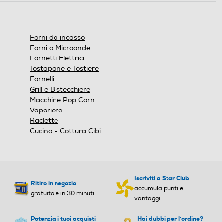
Tipo vetro porta
Tipo vetro porta
Triplo
Triplo
Forni da incasso
Forni a Microonde
Altre descrizioni strutturali
Altre descrizioni strutturali
Fornetti Elettrici
Tostapane e Tostiere
Fornelli
Grill e Bistecchiere
Macchine Pop Corn
Vaporiere
Raclette
Cucina - Cottura Cibi
Numero griglie forno
Numero griglie forno
1
1
Iscriviti a Star Club
Ritiro in negozio
accumula punti e
Numero teglie/leccarde for
Numero teglie/leccarde for
gratuito e in 30 minuti
vantaggi
no
no
Potenzia i tuoi acquisti
Hai dubbi per l'ordine?