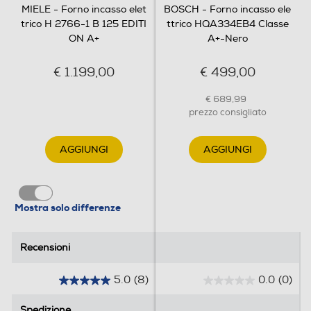
MIELE - Forno incasso elet
BOSCH - Forno incasso ele
Funzione pizza
trico H 2766-1 B 125 EDITI
ttrico HQA334EB4 Classe
ON A+
A+-Nero
€ 1.199,00
€ 499,00
Funzione scongelamento
€ 689,99
prezzo consigliato
Funzione pasticceria
AGGIUNGI
AGGIUNGI
Programmi speciali
Mostra solo differenze
Y
Recensioni
Recensioni
Funzioni e Plus
5.0
(8)
0.0
(0)
Grill
5
0
.
.
Spedizione
Spedizione