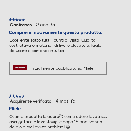
Larghezza-mm
595
Display
Display
★★★★★
★★★★★
·
2 anni fa
Gianfranco
5
Profondità-mm
su
Comprerei nuovamente questo prodotto.
5
568
Eccellente sotto tutti i punti di vista. Qualità
stelle.
Timer
Timer
costruttiva e materiali di livello elevato e, facile
Peso-Kg
da usare e comandi intuitivi.
42
Inizialmente pubblicata su Miele
Contaminuti
Contaminuti
Altezza incasso-mm
595
Wi-Fi
Wi-Fi
★★★★★
★★★★★
Larghezza incasso-mm
·
4 mesi fa
Acquirente verificato
5
su
Miele
568
5
Ottimo prodotto lo adoro🥰 come adoro lavatrice,
stelle.
ascugatrice e lavastoviglie dopo 15 anni vanno
Profondità incasso-mm
Luce
Luce
da dio e mai avuto problemi 😊