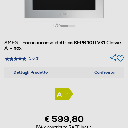
1
/
2
SMEG - Forno incasso elettrico SFP6401TVX1 Classe
A+-Inox
5.0
(1)
Dettagli Prodotto
Confronta
€ 599,80
IVA e contributo RAEE inclusi