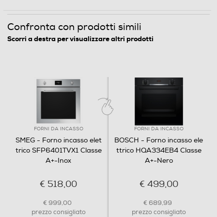
Funzione pasticceria
Confronta con prodotti simili
Scorri a destra per visualizzare altri prodotti
Funzioni e Plus
Grill
Spia termostato
FORNI DA INCASSO
FORNI DA INCASSO
SMEG - Forno incasso elet
BOSCH - Forno incasso ele
trico SFP6401TVX1 Classe
ttrico HQA334EB4 Classe
Termostato regolabile
A+-Inox
A+-Nero
€ 518,00
€ 499,00
Display
€ 999,00
€ 689,99
prezzo consigliato
prezzo consigliato