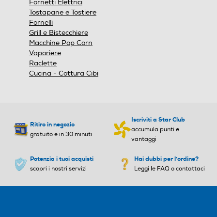
Fornetti Elettrici
Sistema di Raffreddamento Blocco Porta in Pirolisi
Tostapane e Tostiere
Dimensioni utili interno cavità (hxlxp): 360x460x425
Funzione microonde
Funzione microonde
Fornelli
mm
Grill e Bistecchiere
Macchine Pop Corn
Decorazione frontale
Vaporiere
Funzione vapore
Funzione vapore
Raclette
inox
Cucina - Cottura Cibi
Accessori
Tipologia Vapore
Tipologia Vapore
Numero griglie forno
Iscriviti a Star Club
Ritiro in negozio
Vapore Passivo
1
accumula punti e
gratuito e in 30 minuti
vantaggi
Pulizia pirolitica senza
Funzione pizza
Funzione pizza
Numero teglie/leccarde forno
Potenzia i tuoi acquisti
Hai dubbi per l'ordine?
sforzo
1
scopri i nostri servizi
Leggi le FAQ o contattaci
Grazie alla
pirolisi
, un processo
Funzione scongelamento
Funzione scongelamento
Dimensioni - Peso
autopulente a 500 °C, si raggiunge la
massima igiene: tutto lo sporco e il grasso
Altezza-mm