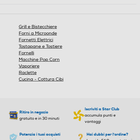
azione
Larghezza-mm
Larghezza-mm
aprirà
una
finestra
340
31,9
Grill e Bistecchiere
modale.
Forni a Microonde
Profondità-mm
Profondità-mm
Fornetti Elettrici
Tostapane e Tostiere
380
13,3
Fornelli
Macchine Pop Corn
Peso-Kg
Peso-Kg
Vaporiere
Raclette
Cucina - Cottura Cibi
3,6
3,5
Potenza max-W
Potenza max-W
2200
2000
Iscriviti a Star Club
Ritiro in negozio
accumula punti e
gratuito e in 30 minuti
Beccuccio per scolo sughi
Beccuccio per scolo sughi
vantaggi
Potenzia i tuoi acquisti
Hai dubbi per l'ordine?