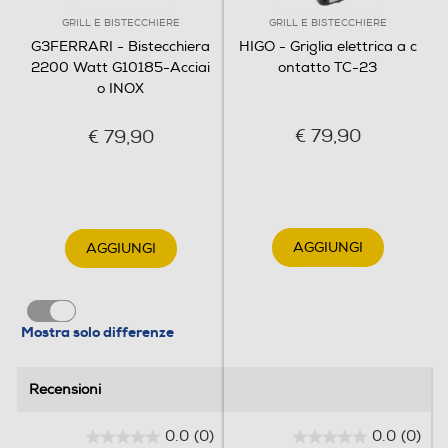
Funzioni e Plus
GRILL E BISTECCHIERE
GRILL E BISTECCHIERE
Termostato regolabile
G3FERRARI - Bistecchiera
HIGO - Griglia elettrica a c
2200 Watt G10185-Acciai
ontatto TC-23
o INOX
Timer
€ 79,90
€ 79,90
Numero posizioni di cottura
2
AGGIUNGI
AGGIUNGI
Tipo posizioni di cottura
A contatto e a libro
Mostra solo differenze
Posizione barbecue (180°)
Recensioni
Recensioni
0.0
(0)
0.0
(0)
0
0