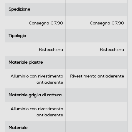
Interruttore on/off
.
.
Spedizione
Spedizione
0
0
s
s
Consegna € 7,90
Consegna € 7,90
u
u
Spia temperatura raggiunta
5
5
Tipologia
Tipologia
s
s
t
t
e
e
Bistecchiera
Bistecchiera
Autospegnimento
l
l
l
l
Materiale piastre
Materiale piastre
e
e
.
.
Antiaderente
Alluminio con rivestimento
Rivestimento antiaderente
antiaderente
Materiale griglia di cottura
Materiale griglia di cottura
Piastre removibili
Alluminio con rivestimento
antiaderente
Piastre antiaderenti
Materiale
Materiale