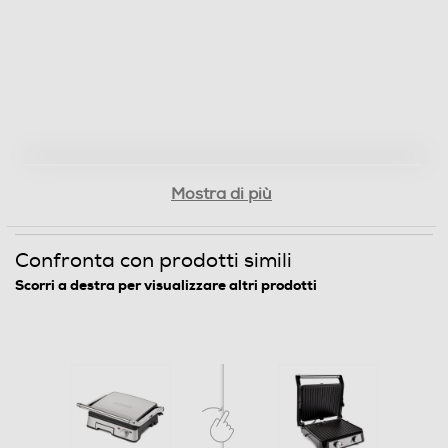
Vaschetta raccogli grasso
Impugnatura ergonomica
Manici antiscottatura
Mostra di più
Confronta con prodotti simili
Piedini antiscivolo
Scorri a destra per visualizzare altri prodotti
Custodia Cavo