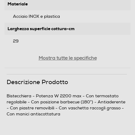
Materiale
Acciaio INOX e plastica
Larghezza superficie cottura-cm
29
Profondità superficie cottura-cm
Mostra tutte le specifiche
23
Descrizione Prodotto
Dimensioni - Peso
Altezza-mm
Bistecchiera - Potenza W 2200 max - Con termostato
regolabile - Con posizione barbecue (180°) - Antiaderente
145
- Con piastre removibili - Con vaschetta raccogli grasso -
Con manici antiscottatura
Larghezza-mm
340