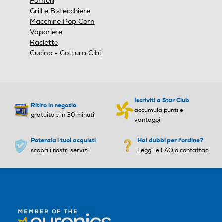
Fornelli
Grill e Bistecchiere
Macchine Pop Corn
Vaporiere
Altezza-mm
Altezza-mm
Raclette
Cucina - Cottura Cibi
46
97
Larghezza-mm
Larghezza-mm
Iscriviti a Star Club
Ritiro in negozio
750
600
accumula punti e
gratuito e in 30 minuti
vantaggi
Profondità-mm
Profondità-mm
Potenzia i tuoi acquisti
Hai dubbi per l'ordine?
scopri i nostri servizi
Leggi le FAQ o contattaci
524
520
Peso-Kg
Peso-Kg
14,5
13,9
Altezza incasso-mm
Altezza incasso-mm