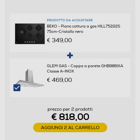
46
PRODOTTO DA ACQUISTARE
Larghezza-mm
BEKO - Piano cottura a gas HILL75222S
75cm-Cristallo nero
750
€ 349,00
Profondità-mm
524
GLEM GAS - Cappa a parete GHB986IXA
Classe A-INOX
Peso-Kg
€ 469,00
14,5
Descrizione
prezzo per 2 prodotti
€ 818,00
Informazioni sulla sicurezza del prodotto
AGGIUNGI 2 AL CARRELLO
Clicca qui