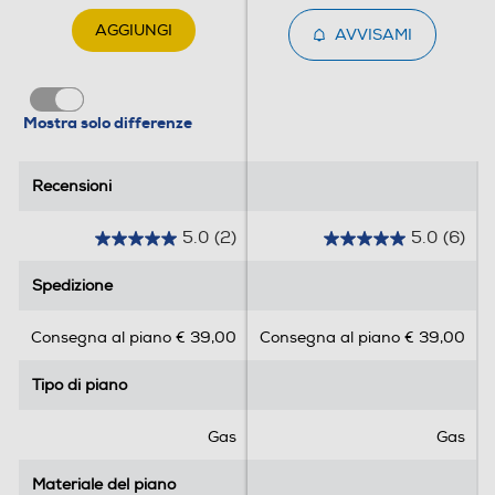
AGGIUNGI
AVVISAMI
Mostra solo differenze
Recensioni
Recensioni
5.0
(2)
5.0
(6)
5
5
.
.
Spedizione
Spedizione
0
0
s
s
Consegna al piano € 39,00
Consegna al piano € 39,00
u
u
5
5
Tipo di piano
Tipo di piano
s
s
t
t
e
e
Gas
Gas
l
l
l
l
Materiale del piano
Materiale del piano