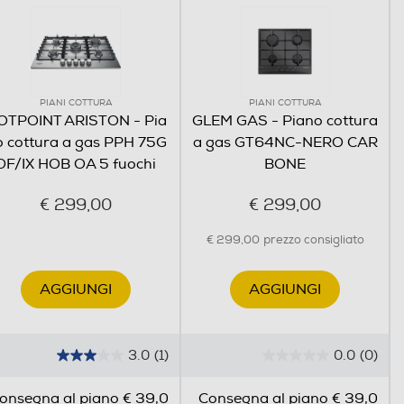
PIANI COTTURA
PIANI COTTURA
OTPOINT ARISTON - Pia
GLEM GAS - Piano cottura
o cottura a gas PPH 75G
a gas GT64NC-NERO CAR
DF/IX HOB OA 5 fuochi
BONE
€ 299,00
€ 299,00
€ 299,00
prezzo consigliato
AGGIUNGI
AGGIUNGI
3.0
(1)
0.0
(0)
3
0
.
.
onsegna al piano € 39,0
Consegna al piano € 39,0