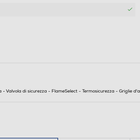
5
5
Elettronica nelle manopole
sa - Valvola di sicurezza - FlameSelect - Termosicurezza - Griglie