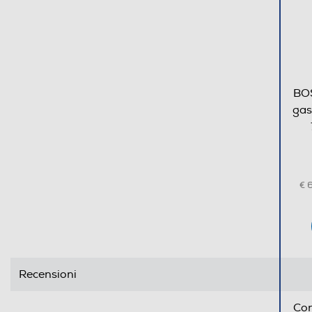
Spie calore residuo
Timer
BOS
Dettagli strutturali
gas
Posizionamento comandi
Predisposizione coperchio
€ 
Coperchio
Consumi
Assorbimento max elettrico-kW
Recensioni
Dimensioni - Peso
Con