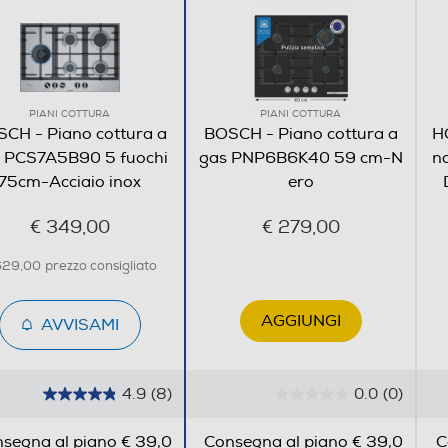
PIANI COTTURA
PIANI COTTURA
CH - Piano cottura a
BOSCH - Piano cottura a
H
 PCS7A5B90 5 fuochi
gas PNP6B6K40 59 cm-N
n
Frontali
75cm-Acciaio inox
ero
€ 349,00
€ 279,00
629,00
prezzo consigliato
AGGIUNGI
AVVISAMI
12,5
4.9
(8)
0.0
(0)
4
0
.
.
segna al piano € 39,0
Consegna al piano € 39,0
C