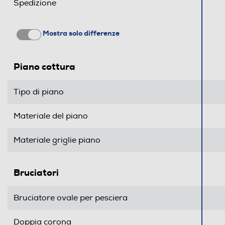
Spedizione
Altezza-mm
Larghezza-mm
Mostra solo differenze
Profondità-mm
Piano cottura
Peso-Kg
Tipo di piano
Altezza incasso-mm
Materiale del piano
Larghezza incasso-mm
Materiale griglie piano
Profondità incasso-mm
Bruciatori
Descrizione
Quadrupla corona
Bruciatore ovale per pesciera
Doppia corona