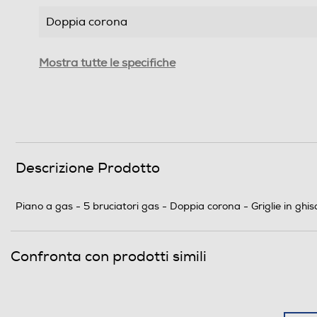
Doppia corona
Tripla corona
Mostra tutte le specifiche
Numero di bruciatori gas
Numero totale di fuochi
Funzioni e Plus
Descrizione Prodotto
Tipo di accensione
Piano a gas - 5 bruciatori gas - Doppia corona - Griglie in ghi
Controlli a manopole
Controlli digitali
Confronta con prodotti simili
Protezione uso accidentale
Valvola di sicurezza piano