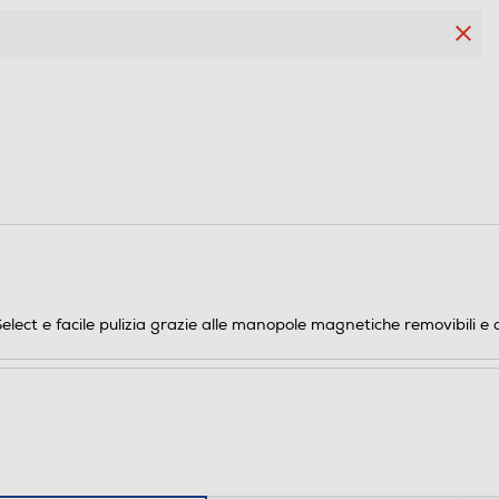
5
5
5
ct e facile pulizia grazie alle manopole magnetiche removibili e alle 
Elettronica nelle manopole