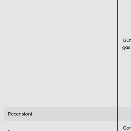
Protezione uso accidentale
Valvola di sicurezza piano
Spie calore residuo
BOS
gas
Timer
Altre caratteristiche
Dettagli strutturali
Posizionamento comandi
Predisposizione coperchio
Recensioni
Dimensioni - Peso
Con