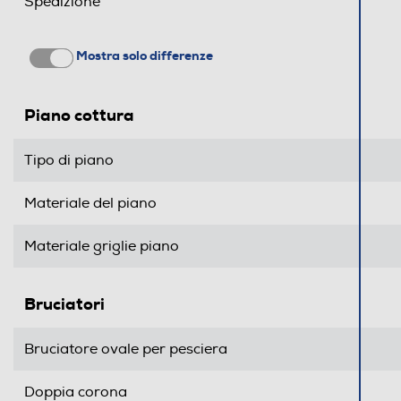
Spedizione
Altezza-mm
Larghezza-mm
Mostra solo differenze
Profondità-mm
Piano cottura
Peso-Kg
Tipo di piano
Altezza incasso-mm
Materiale del piano
Larghezza incasso-mm
Profondità incasso-mm
Materiale griglie piano
Descrizione
Bruciatori
Quadrupla corona
Bruciatore ovale per pesciera
Doppia corona