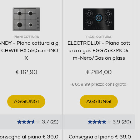
PIANI COTTURA
PIANI COTTURA
NDY - Piano cottura a g
ELECTROLUX - Piano cott
s CHW6LBX 59,5cm-INO
ura a gas EGG75372K 0c
X
m-Nero/Gas on glass
€ 82,90
€ 284,00
€ 659,99
prezzo consigliato
AGGIUNGI
AGGIUNGI
3.7
(21)
3.9
(20)
3
3
.
.
onsegna al piano € 39,0
Consegna al piano € 39,0