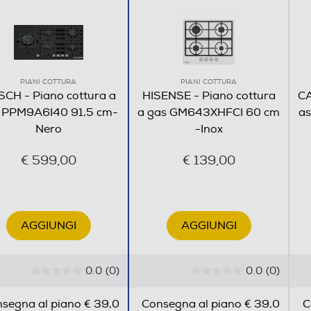
PIANI COTTURA
PIANI COTTURA
CH - Piano cottura a
HISENSE - Piano cottura
CA
 PPM9A6I40 91,5 cm-
a gas GM643XHFCI 60 cm
a
Nero
-Inox
Non applicabile
€ 599,00
€ 139,00
Frontali
AGGIUNGI
AGGIUNGI
0.0
(0)
0.0
(0)
0
0
.
.
segna al piano € 39,0
Consegna al piano € 39,0
C