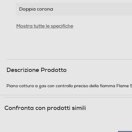
Doppia corona
Tripla corona
Mostra tutte le specifiche
Numero di bruciatori gas
Numero totale di fuochi
Numero zone di cottura
Descrizione Prodotto
Funzioni e Plus
Piano cottura a gas con controllo preciso della fiamma Flame Sele
Tipo di accensione
Controlli a manopole
Confronta con prodotti simili
Controlli digitali
Wi-Fi