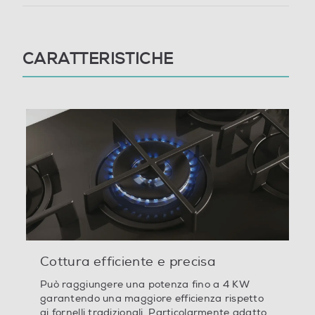
Numero zone di cottura
CARATTERISTICHE
5
Funzioni e Plus
Tipo di accensione
Elettronica nelle manopole
Controlli a manopole
Controlli digitali
Cottura efficiente e precisa
Può raggiungere una potenza fino a 4 KW
Protezione uso accidentale
garantendo una maggiore efficienza rispetto ai
fornelli tradizionali. Particolarmente adatto per le