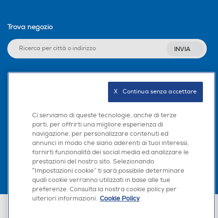
Non applicabile
ndby mode
Predisposizione coperchio
Predisposizione coperchio
Power consumption Sta
Trova negozio
ndby mode with info dis
Not applicable
play
INVIA
Coperchio
Coperchio
Power consumption Net
Not applicable
worked Standby
Seguici sui social
X   Continua senza accettare
Time Off mode/Standb
Altezza-mm
Altezza-mm
y/Standby display/Netw
20
orked standby
Ci serviamo di queste tecnologie, anche di terze
parti, per offrirti una migliore esperienza di
35
89
navigazione, per personalizzare contenuti ed
Scarica la nostra app
annunci in modo che siano aderenti ai tuoi interessi,
Larghezza-mm
Larghezza-mm
Dimensioni
fornirti funzionalità dei social media ed analizzare le
prestazioni del nostro sito. Selezionando
Dimensioni del vano per
745
600
“Impostazioni cookie” ti sarà possibile determinare
480X560
l'installazione (mm)
quali cookie verranno utilizzati in base alle tue
preferenze. Consulta la nostra cookie policy per
Profondità-mm
Profondità-mm
Dimensioni del prodotto
ulteriori informazioni.
Cookie Policy
745X510X35
Euronics Italia SpA. Sede legale Via Montefeltro, 6/a 20156 Milano
(mm)
510
520
Partita Iva, Codice Fiscale e iscrizione CCIAA Milano Monza Brianza Lodi