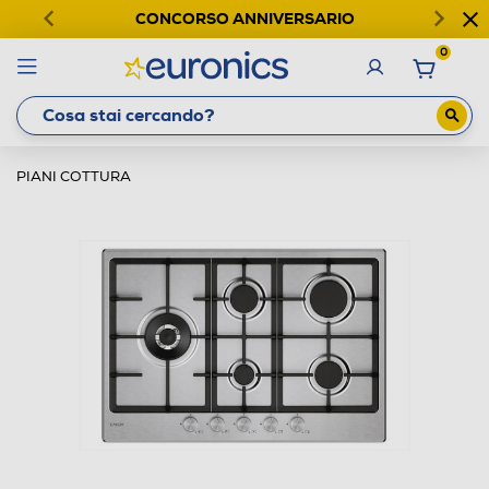
CONCORSO ANNIVERSARIO
0
PIANI COTTURA