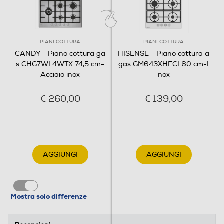
Frontali
Predisposizione coperchio
PIANI COTTURA
PIANI COTTURA
CANDY - Piano cottura ga
HISENSE - Piano cottura a
s CHG7WL4WTX 74,5 cm-
gas GM643XHFCI 60 cm-I
Acciaio inox
nox
Dimensioni - Peso
Basta lavare a mano le griglie!
€ 260,00
€ 139,00
Altezza-mm
Non perdere tempo a lavare a mano le griglie del
tuo piano cottura! Tutte le nostre griglie sono
35
lavabili in lavastoviglie, consigliamo una
temperatura di lavaggio tra i 70° e i 75° per
Larghezza-mm
mantenere le tue griglie come nuove.
AGGIUNGI
AGGIUNGI
745
SPECIFICHE
Profondità-mm
Mostra solo differenze
510
Caratteristiche principali