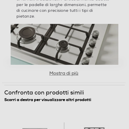
padelle di larghe dimensioni, permette di cucinare
con precisione tutti i tipi di pietanze.
Valvola di sicurezza piano
Spie calore residuo
Timer
Mostra di più
Trasmissione ottimale del calore
Altre caratteristiche
La ghisa è un materiale molto apprezzato perché
Confronta con prodotti simili
garantisce una migliore trasmissione del calore,
Scorri a destra per visualizzare altri prodotti
Non applicabile
un'ottima resistenza anche alle temperature più
elevate e una lunga durata nel tempo. Una cucina
professionale, a casa tua.
Dettagli strutturali
Posizionamento comandi