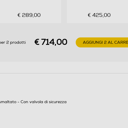
12,5
€ 289,00
€ 425,00
40
840
€ 714,00
per 2 prodotti
AGGIUNGI 2 AL CARR
480
smaltato - Con valvola di sicurezza