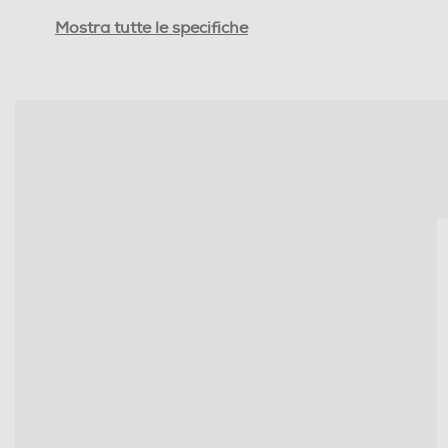
Numero totale di fuochi
Mostra tutte le specifiche
Numero zone di cottura
Funzioni e Plus
Tipo di accensione
Controlli a manopole
Valvola di sicurezza piano
Dettagli strutturali
Posizionamento comandi
Predisposizione coperchio