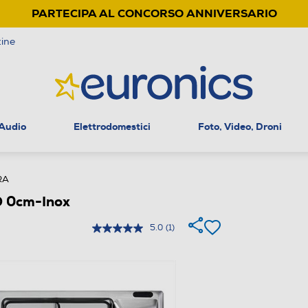
PARTECIPA AL CONCORSO ANNIVERSARIO
ine
 Audio
Elettrodomestici
Foto, Video, Droni
RA
D 0cm-Inox
5.0
(1)