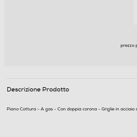
Dimensioni - Peso
Peso-Kg
Altezza incasso-mm
Larghezza incasso-mm
prezzo 
Profondità incasso-mm
Descrizione
Informazioni sulla sicurezza del prodotto
Descrizione Prodotto
Clicca qui
Piano Cottura - A gas - Con doppia corona - Griglie in acciaio 