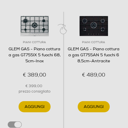
560
Profondità incasso-mm
480
PIANI COTTURA
PIANI COTTURA
Descrizione
GLEM GAS - Piano cottura
GLEM GAS - Piano cottura
Quadrupla corona
a gas GT755IX 5 fuochi 68,
a gas GT755AN 5 fuochi 6
5cm-Inox
8,5cm-Antracite
€ 389,00
€ 489,00
Descrizione marketing
€ 399,00
Piano cottura da 70 cm 5 fuochi gas - davanti sx:
prezzo consigliato
ausiliario 1000 W - dietro sx: rapido 3000 W - centro:
tripla corona 3300 W - davanti dx: semirapido 1750 W
AGGIUNGI
AGGIUNGI
- dietro dx: semirapido 1750 W Accensione
sottomanopola Security gas system Griglie in ghisa