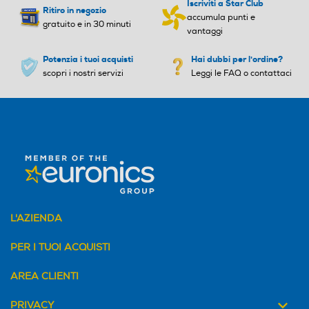
Valvola di sicurezza piano
Valvola di sicurezza piano
Iscriviti a Star Club
Ritiro in negozio
accumula punti e
gratuito e in 30 minuti
vantaggi
Potenzia i tuoi acquisti
Hai dubbi per l'ordine?
Controlli digitali
Controlli digitali
scopri i nostri servizi
Leggi le FAQ o contattaci
Wi-Fi
Wi-Fi
Protezione uso accidentale
Protezione uso accidentale
L'AZIENDA
PER I TUOI ACQUISTI
Spie calore residuo
Spie calore residuo
AREA CLIENTI
PRIVACY