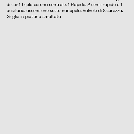
di cui: 1 tripla corona centrale, 1 Rapido, 2 semi-rapido e 1
ausiliario, accensione sottomanopola, Valvole di Sicurezza,
Dettagli strutturali
Griglie in piattina smaltata
Posizionamento comandi
Frontali
Predisposizione coperchio
Coperchio
Numero griglie del piano
3
Dimensioni - Peso