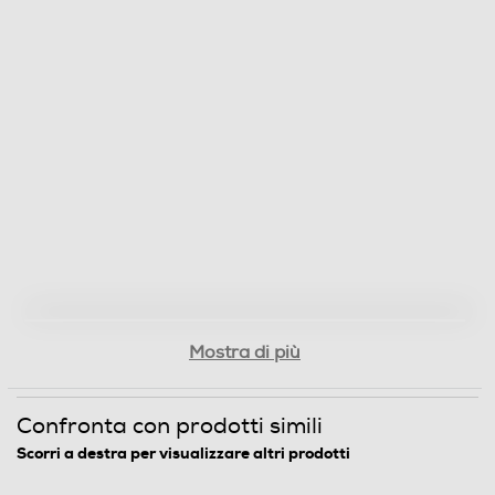
Altezza-mm
30
Larghezza-mm
685
Profondità-mm
500
Peso-Kg
15
Mostra di più
Altezza incasso-mm
Confronta con prodotti simili
30
Scorri a destra per visualizzare altri prodotti
Larghezza incasso-mm