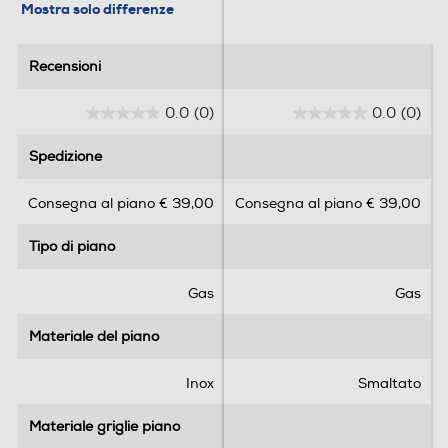
Informazioni sulla sicurezza del prodotto
Mostra solo differenze
Clicca qui
Recensioni
Recensioni
0.0
(0)
0.0
(0)
0
0
.
.
Spedizione
Spedizione
0
0
s
s
Consegna al piano € 39,00
Consegna al piano € 39,00
u
u
5
5
Tipo di piano
Tipo di piano
s
s
t
t
e
e
Gas
Gas
l
l
l
l
Materiale del piano
Materiale del piano
e
e
.
.
Inox
Smaltato
Materiale griglie piano
Materiale griglie piano