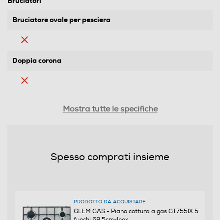
Bruciatori
Bruciatore ovale per pesciera
Doppia corona
Tripla corona
Mostra tutte le specifiche
Numero tripla corona
Spesso comprati insieme
1
Numero di bruciatori gas
5
PRODOTTO DA ACQUISTARE
GLEM GAS - Piano cottura a gas GT755IX 5
fuochi 68,5cm-Inox