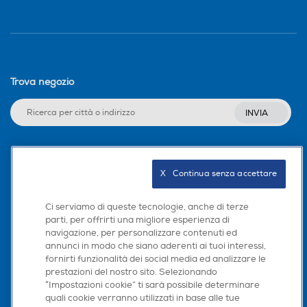
Timer
Timer
Altre caratteristiche
Altre caratteristiche
Trova negozio
INVIA
Posizionamento comandi
Posizionamento comandi
Frontali
Frontali
Seguici sui social
X   Continua senza accettare
Predisposizione coperchio
Predisposizione coperchio
Ci serviamo di queste tecnologie, anche di terze
parti, per offrirti una migliore esperienza di
navigazione, per personalizzare contenuti ed
Scarica la nostra app
annunci in modo che siano aderenti ai tuoi interessi,
Coperchio
Coperchio
fornirti funzionalità dei social media ed analizzare le
prestazioni del nostro sito. Selezionando
“Impostazioni cookie” ti sarà possibile determinare
quali cookie verranno utilizzati in base alle tue