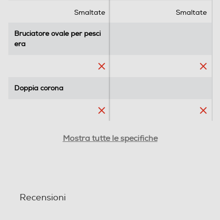
Smaltate
Smaltate
Bruciatore ovale per pesci
Bruciatore ovale per pesci
era
era
Doppia corona
Doppia corona
Tripla corona
Tripla corona
Mostra tutte le specifiche
Numero tripla corona
Numero tripla corona
Recensioni
1
1