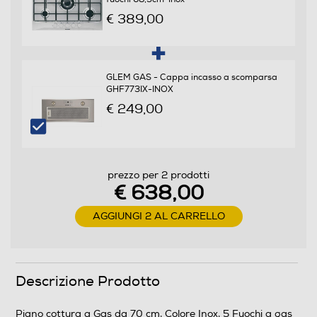
Numero totale di fuochi
€ 389,00
5
Numero zone di cottura
GLEM GAS - Cappa incasso a scomparsa
GHF773IX-INOX
5
€ 249,00
Funzioni e Plus
Tipo di accensione
prezzo per 2 prodotti
Elettronica nelle manopole
€ 638,00
Controlli a manopole
AGGIUNGI 2 AL CARRELLO
Valvola di sicurezza piano
Descrizione Prodotto
Piano cottura a Gas da 70 cm, Colore Inox, 5 Fuochi a gas