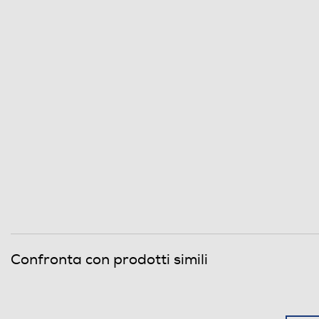
Descrizione marketing
Informazioni sulla sicurezza del prodotto
Clicca qui
Confronta con prodotti simili