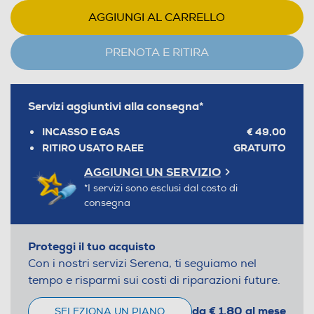
AGGIUNGI AL CARRELLO
PRENOTA E RITIRA
Servizi aggiuntivi alla consegna*
INCASSO E GAS
€ 49,00
RITIRO USATO RAEE
GRATUITO
AGGIUNGI UN SERVIZIO
*I servizi sono esclusi dal costo di
consegna
Proteggi il tuo acquisto
Con i nostri servizi Serena, ti seguiamo nel
tempo e risparmi sui costi di riparazioni future.
da € 1,80 al mese
SELEZIONA UN PIANO