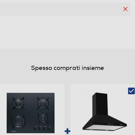
4
4
4
Spesso comprati insieme
Elettronica nelle manopole