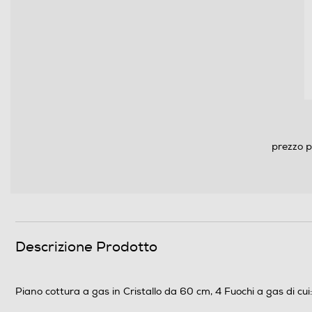
Dettagli strutturali
Posizionamento comandi
Predisposizione coperchio
Coperchio
prezzo p
Numero griglie del piano
Consumi
Assorbimento massimo-kWh
Descrizione Prodotto
Assorbimento max elettrico-kW
Piano cottura a gas in Cristallo da 60 cm, 4 Fuochi a gas di cui:
Dimensioni - Peso