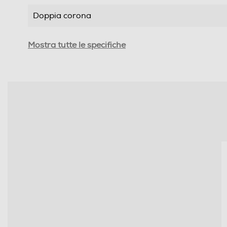
Doppia corona
Tripla corona
Mostra tutte le specifiche
Numero di bruciatori gas
Numero totale di fuochi
Numero zone di cottura
Funzioni e Plus
Tipo di accensione
Controlli a manopole
Controlli digitali
Valvola di sicurezza piano