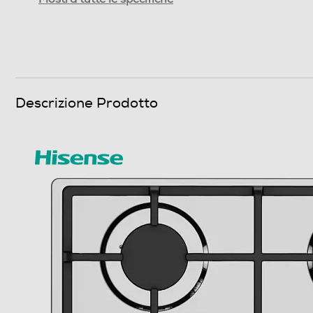
Numero totale di fuochi
Funzioni e Plus
Tipo di accensione
Descrizione Prodotto
Controlli a manopole
Controlli digitali
Protezione uso accidentale
Valvola di sicurezza piano
Spie calore residuo
Timer