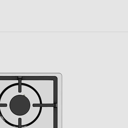
4
Elettronica nelle manopole
Piano a gas
GM64
Hi2 Piani g