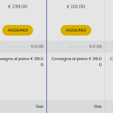
€ 139,00
€ 101,00
AGGIUNGI
AGGIUNGI
0.0
(0)
0.0
(0)
0
0
.
.
segna al piano € 39,0
Consegna al piano € 39,0
C
0
0
0
0
s
s
Superfici
u
u
5
5
s
s
t
t
La finitura inox spa
e
e
natura resistente e 
l
l
garantisce che non si
Gas
Gas
l
l
graffi e segni dell'u