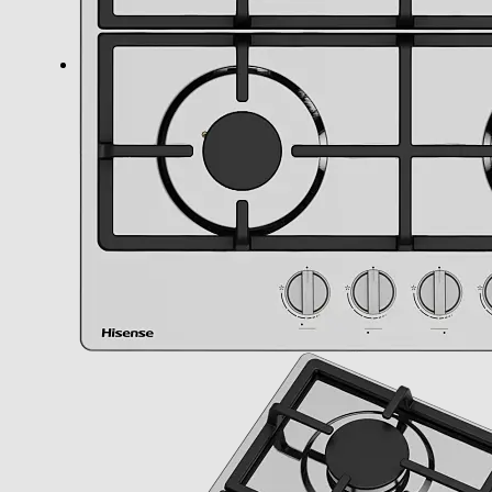
Dettagli strutturali
Posizionamento comandi
Predisposizione coperchio
Dimensioni - Peso
Altezza-mm
Larghezza-mm
Profondità-mm
Peso-Kg
Altezza incasso-mm
Larghezza incasso-mm