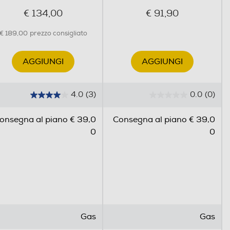
€ 134,00
€ 91,90
€ 189,00
prezzo consigliato
AGGIUNGI
AGGIUNGI
4.0
(3)
0.0
(0)
4
0
.
.
onsegna al piano € 39,0
Consegna al piano € 39,0
0
0
0
0
s
s
e Easy Clean
u
u
5
5
s
s
t
t
zzolata non è solo elegante. La
e
e
duratura del piano cottura
l
l
ano visibili impronte digitali,
Gas
Gas
l
l
so quotidiano.