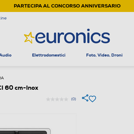
PARTECIPA AL CONCORSO ANNIVERSARIO
ine
 Audio
Elettrodomestici
Foto, Video, Droni
RA
I 60 cm-Inox
(0)