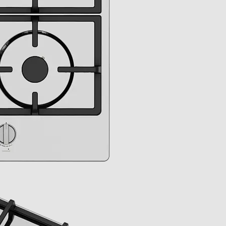
Frontali
89
600
520
9,5
41
560