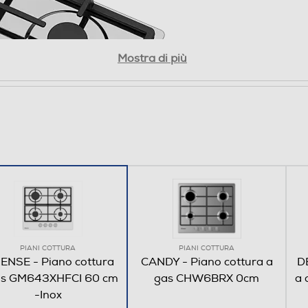
480
Mostra di più
60cm inox, 4 zone, griglie ghisa, easy clean
ie in ghisa sono
e da un bruciatore
molto facili da
PIANI COTTURA
PIANI COTTURA
ENSE - Piano cottura
CANDY - Piano cottura a
D
as GM643XHFCI 60 cm
gas CHW6BRX 0cm
a 
-Inox