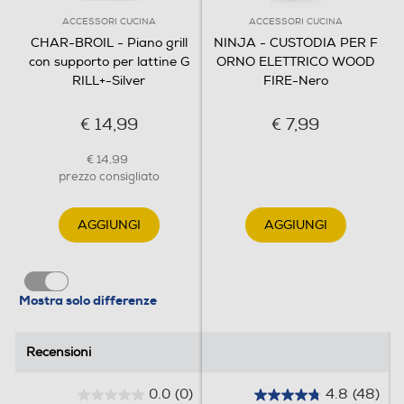
ACCESSORI CUCINA
ACCESSORI CUCINA
CHAR-BROIL - Piano grill
NINJA - CUSTODIA PER F
con supporto per lattine G
ORNO ELETTRICO WOOD
RILL+-Silver
FIRE-Nero
€ 14,99
€ 7,99
€ 14,99
prezzo consigliato
AGGIUNGI
AGGIUNGI
Mostra solo differenze
Recensioni
Recensioni
0.0
(0)
4.8
(48)
0
4