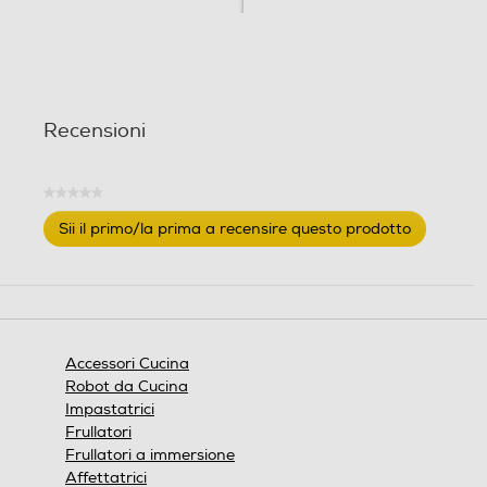
o
n
i
Recensioni
★★★★★
Nessuna
Sii il primo/la prima a recensire questo prodotto
valutazione
.
Questa
azione
aprirà
una
finestra
Accessori Cucina
modale.
Robot da Cucina
Impastatrici
Frullatori
Frullatori a immersione
Affettatrici