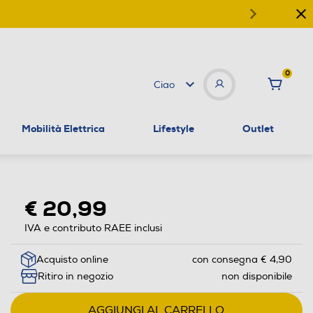
0
Ciao
Mobilità Elettrica
Lifestyle
Outlet
€ 20,99
IVA e contributo RAEE inclusi
Acquisto online
con consegna € 4,90
Ritiro in negozio
non disponibile
AGGIUNGI AL CARRELLO