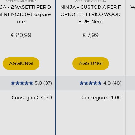
ACCESSORI CUCINA
ACCESSORI CUCINA
JA - 2 VASETTI PER D
NINJA - CUSTODIA PER F
W
ERT NC300-traspare
ORNO ELETTRICO WOOD
nte
FIRE-Nero
€ 20,99
€ 7,99
AGGIUNGI
AGGIUNGI
5.0
(37)
4.8
(48)
5
4
.
.
Consegna € 4,90
Consegna € 4,90
0
8
s
s
u
u
5
5
s
s