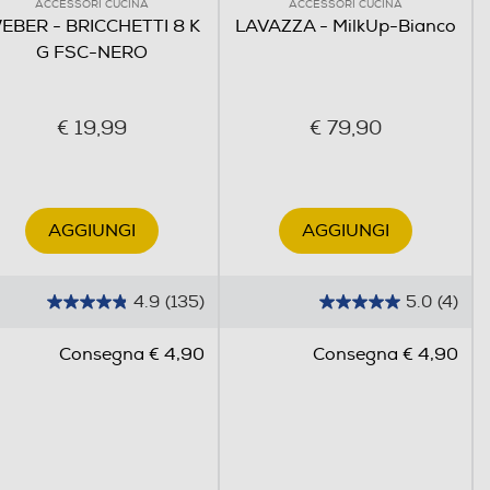
ACCESSORI CUCINA
ACCESSORI CUCINA
EBER - BRICCHETTI 8 K
LAVAZZA - MilkUp-Bianco
G FSC-NERO
€ 19,99
€ 79,90
AGGIUNGI
AGGIUNGI
4.9
(135)
5.0
(4)
4
5
.
.
Consegna € 4,90
Consegna € 4,90
9
0
s
s
u
u
5
5
s
s