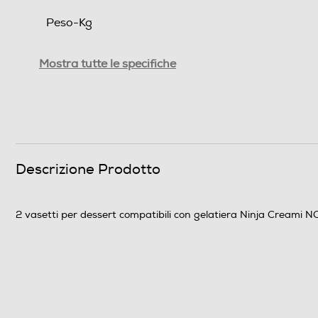
Peso-Kg
Informazioni sulla sicurezza del prodotto
Mostra tutte le specifiche
Clicca qui
Descrizione Prodotto
2 vasetti per dessert compatibili con gelatiera Ninja Creami 