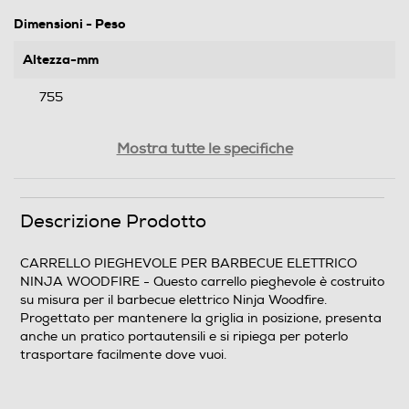
Dimensioni - Peso
Altezza-mm
755
Larghezza-mm
Mostra tutte le specifiche
840
Profondità-mm
Descrizione Prodotto
570
CARRELLO PIEGHEVOLE PER BARBECUE ELETTRICO
NINJA WOODFIRE - Questo carrello pieghevole è costruito
Peso-Kg
su misura per il barbecue elettrico Ninja Woodfire.
Progettato per mantenere la griglia in posizione, presenta
7,3
anche un pratico portautensili e si ripiega per poterlo
trasportare facilmente dove vuoi.
Informazioni sulla sicurezza del prodotto
Clicca qui