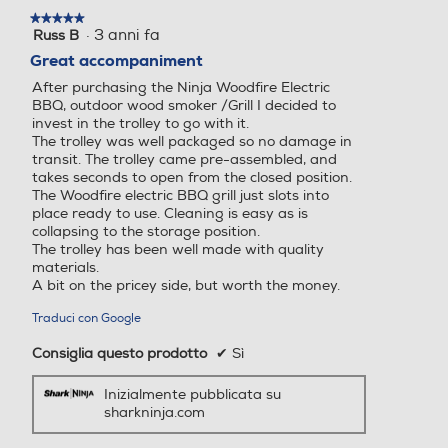
★★★★★
★★★★★
·
3 anni fa
Russ B
5
su
Great accompaniment
5
After purchasing the Ninja Woodfire Electric
stelle.
BBQ, outdoor wood smoker /Grill I decided to
invest in the trolley to go with it.
The trolley was well packaged so no damage in
transit. The trolley came pre-assembled, and
takes seconds to open from the closed position.
The Woodfire electric BBQ grill just slots into
place ready to use. Cleaning is easy as is
collapsing to the storage position.
The trolley has been well made with quality
materials.
A bit on the pricey side, but worth the money.
Traduci con Google
Consiglia questo prodotto
✔
Sì
Inizialmente pubblicata su
sharkninja.com