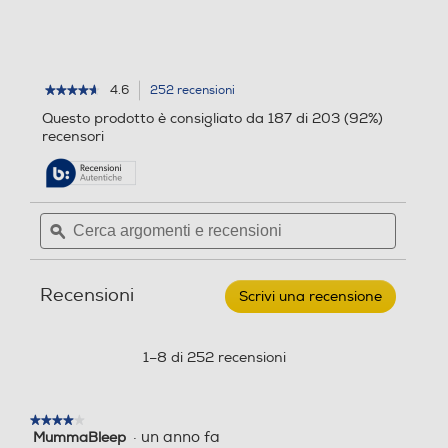
o
n
n
i
i
4.6
252 recensioni
L'azione
★★★★★
★★★★★
4.6
porterà
Questo prodotto è consigliato da 187 di 203 (92%)
su
alla
recensori
5
pagina
stelle.
delle
Leggi
recensioni.
recensioni
per
Cerca
Cerca
NINJA
argomenti
ϙ
argoment
-
Carrello
e
e
pieghevole
recensioni
recensio
BBQ
Recensioni
elettrico Woodfire-
Scrivi una recensione
.
NERO
Questa
azione
aprirà
1–8 di 252 recensioni
una
finestra
modale.
★★★★★
★★★★★
·
un anno fa
MummaBleep
4