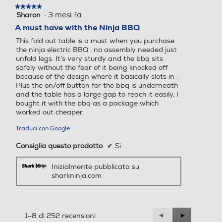
★★★★★
★★★★★
·
3 mesi fa
Sharon
5
su
A must have with the Ninja BBQ
5
This fold out table is a must when you purchase
stelle.
the ninja electric BBQ , no assembly needed just
unfold legs. It’s very sturdy and the bbq sits
safely without the fear of it being knocked off
because of the design where it basically slots in .
Plus the on/off button for the bbq is underneath
and the table has a large gap to reach it easily, I
bought it with the bbq as a package which
worked out cheaper.
Traduci con Google
Consiglia questo prodotto
✔
Sì
Inizialmente pubblicata su
sharkninja.com
Precedente
◄
Successiva
►
1–8 di 252 recensioni