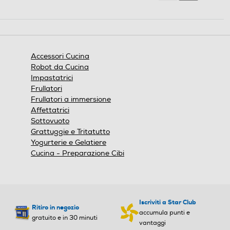
Reviews
Reviews
Accessori Cucina
Robot da Cucina
Impastatrici
Frullatori
Frullatori a immersione
Affettatrici
Sottovuoto
Grattuggie e Tritatutto
Yogurterie e Gelatiere
Cucina - Preparazione Cibi
Iscriviti a Star Club
Ritiro in negozio
accumula punti e
gratuito e in 30 minuti
vantaggi