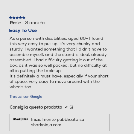
★★★★★
★★★★★
·
3 anni fa
Rosie
5
su
Easy To Use
5
As a person with disabilities, aged 60+ I found
stelle.
this very easy to put up, it's very chunky and
sturdy. I wanted something that I didn't have to
assemble myself, and the stand is ideal, already
assembled. I had difficulty getting it out of the
box, as it was so well packed, but no difficulty at
all in putting the table up
It's definitely a must have, especially if your short
of space, very easy to move around with the
wheels too.
Traduci con Google
Consiglia questo prodotto
✔
Sì
Inizialmente pubblicata su
sharkninja.com