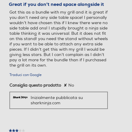
su
Great if you don’t need space alongside it
5
Got this as a bundle with my grill and it is great if
stelle.
you don’t need any side table space! I personally
wouldn’t have chosen this if I knew there were no
side table add ons! I stupidly brought a ninja side
table thinking it was universal. But it does not fit
on this stand! you need the stand without wheels
if you want to be able to attach any extra side
pieces. If I didn’t get this with my grill I would be
giving less stars. But I can’t complain as I didn’t
pay a lot more for the bundle than if I purchased
the grill on its own.
Traduci con Google
Consiglia questo prodotto
✘
No
Inizialmente pubblicata su
sharkninja.com
★★★★★
★★★★★