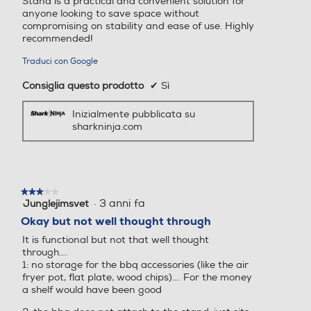
Stand is a practical and convenient solution for
anyone looking to save space without
compromising on stability and ease of use. Highly
recommended!
Traduci con Google
Consiglia questo prodotto
✔
Sì
Inizialmente pubblicata su
sharkninja.com
★★★★★
★★★★★
·
3 anni fa
Junglejimsvet
3
su
Okay but not well thought through
5
It is functional but not that well thought
stelle.
through….
1: no storage for the bbq accessories (like the air
fryer pot, flat plate, wood chips)…. For the money
a shelf would have been good