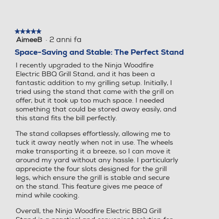
★★★★★
★★★★★
·
2 anni fa
AimeeB
5
su
Space-Saving and Stable: The Perfect Stand
5
I recently upgraded to the Ninja Woodfire
stelle.
Electric BBQ Grill Stand, and it has been a
fantastic addition to my grilling setup. Initially, I
tried using the stand that came with the grill on
offer, but it took up too much space. I needed
something that could be stored away easily, and
this stand fits the bill perfectly.
The stand collapses effortlessly, allowing me to
tuck it away neatly when not in use. The wheels
make transporting it a breeze, so I can move it
around my yard without any hassle. I particularly
appreciate the four slots designed for the grill
legs, which ensure the grill is stable and secure
on the stand. This feature gives me peace of
mind while cooking.
Overall, the Ninja Woodfire Electric BBQ Grill