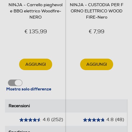
NINJA - Carrello pieghevol
NINJA - CUSTODIA PER F
e BBQ elettrico Woodfire-
ORNO ELETTRICO WOOD
NERO
FIRE-Nero
€ 135,99
€ 7,99
AGGIUNGI
AGGIUNGI
Mostra solo differenze
Recensioni
Recensioni
4.6
(252)
4.8
(48)
4
4
.
.