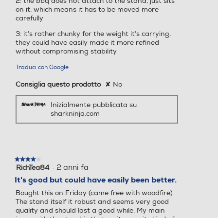
2: the bbq does not attach to the stand, just sits
on it, which means it has to be moved more
carefully
3: it’s rather chunky for the weight it’s carrying,
they could have easily made it more refined
without compromising stability
Traduci con Google
Consiglia questo prodotto
✘
No
Inizialmente pubblicata su
sharkninja.com
★★★★★
★★★★★
·
2 anni fa
RichTea84
4
su
It's good but could have easily been better.
5
Bought this on Friday (came free with woodfire)
stelle.
The stand itself it robust and seems very good
quality and should last a good while. My main