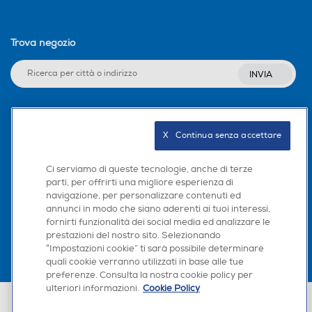
Trova negozio
INVIA
Seguici sui social
X   Continua senza accettare
Ci serviamo di queste tecnologie, anche di terze
parti, per offrirti una migliore esperienza di
navigazione, per personalizzare contenuti ed
Scarica la nostra app
annunci in modo che siano aderenti ai tuoi interessi,
fornirti funzionalità dei social media ed analizzare le
prestazioni del nostro sito. Selezionando
“Impostazioni cookie” ti sarà possibile determinare
quali cookie verranno utilizzati in base alle tue
preferenze. Consulta la nostra cookie policy per
ulteriori informazioni.
Cookie Policy
Euronics Italia SpA. Sede legale Via Montefeltro, 6/a 20156 Milano
Partita Iva, Codice Fiscale e iscrizione CCIAA Milano Monza Brianza Lodi