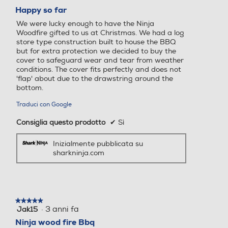
su
Happy so far
5
We were lucky enough to have the Ninja
stelle.
Woodfire gifted to us at Christmas. We had a log
store type construction built to house the BBQ
but for extra protection we decided to buy the
cover to safeguard wear and tear from weather
conditions. The cover fits perfectly and does not
'flap' about due to the drawstring around the
bottom.
Traduci con Google
Consiglia questo prodotto
✔
Sì
Inizialmente pubblicata su
sharkninja.com
★★★★★
★★★★★
·
3 anni fa
Jak15
5
su
Ninja wood fire Bbq
5