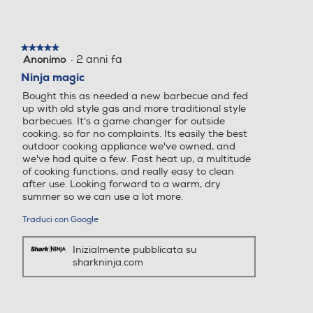
★★★★★
★★★★★
·
2 anni fa
Anonimo
5
su
Ninja magic
5
Bought this as needed a new barbecue and fed
stelle.
up with old style gas and more traditional style
barbecues. It's a game changer for outside
cooking, so far no complaints. Its easily the best
outdoor cooking appliance we've owned, and
we've had quite a few. Fast heat up, a multitude
of cooking functions, and really easy to clean
after use. Looking forward to a warm, dry
summer so we can use a lot more.
Traduci con Google
Inizialmente pubblicata su
sharkninja.com