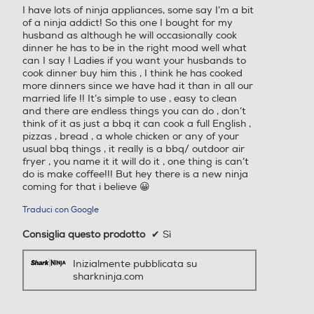
I have lots of ninja appliances, some say I’m a bit
stelle.
of a ninja addict! So this one I bought for my
husband as although he will occasionally cook
dinner he has to be in the right mood well what
can I say ! Ladies if you want your husbands to
cook dinner buy him this , I think he has cooked
more dinners since we have had it than in all our
married life !! It’s simple to use , easy to clean
and there are endless things you can do , don’t
think of it as just a bbq it can cook a full English ,
pizzas , bread , a whole chicken or any of your
usual bbq things , it really is a bbq/ outdoor air
fryer , you name it it will do it , one thing is can’t
do is make coffee!!! But hey there is a new ninja
coming for that i believe 😀
Traduci con Google
Consiglia questo prodotto
✔
Sì
Inizialmente pubblicata su
sharkninja.com