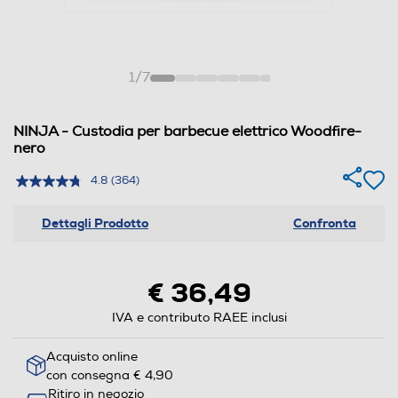
1
/
7
NINJA - Custodia per barbecue elettrico Woodfire-
nero
4.8
(364)
Dettagli Prodotto
Confronta
€ 36,49
IVA e contributo RAEE inclusi
Acquisto online
con consegna € 4,90
Ritiro in negozio