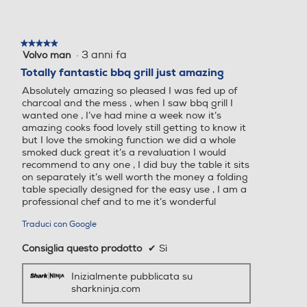
★★★★★
★★★★★
·
3 anni fa
Volvo man
5
su
Totally fantastic bbq grill just amazing
5
Absolutely amazing so pleased I was fed up of
stelle.
charcoal and the mess , when I saw bbq grill I
wanted one , I’ve had mine a week now it’s
amazing cooks food lovely still getting to know it
but I love the smoking function we did a whole
smoked duck great it’s a revaluation I would
recommend to any one , I did buy the table it sits
on separately it’s well worth the money a folding
table specially designed for the easy use , I am a
professional chef and to me it’s wonderful
Traduci con Google
Consiglia questo prodotto
✔
Sì
Inizialmente pubblicata su
sharkninja.com