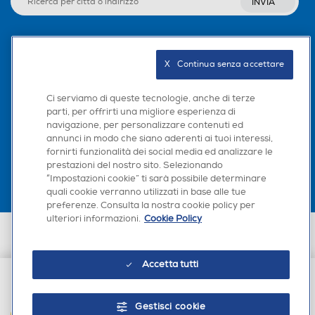
INVIA
Seguici sui social
X   Continua senza accettare
Ci serviamo di queste tecnologie, anche di terze
parti, per offrirti una migliore esperienza di
navigazione, per personalizzare contenuti ed
Scarica la nostra app
annunci in modo che siano aderenti ai tuoi interessi,
fornirti funzionalità dei social media ed analizzare le
prestazioni del nostro sito. Selezionando
“Impostazioni cookie” ti sarà possibile determinare
quali cookie verranno utilizzati in base alle tue
preferenze. Consulta la nostra cookie policy per
ulteriori informazioni.
Cookie Policy
Euronics Italia SpA. Sede legale Via Montefeltro, 6/a 20156 Milano
Partita Iva, Codice Fiscale e iscrizione CCIAA Milano Monza Brianza Lodi
n. 13337170156. Codice intermediario SDI: HHBD9AK. Vendite soggette
Accetta tutti
agli Artt. 45 e ss del Codice del Consumo in tema di Diritti dei
Consumatori.
€ 36,49
Gestisci cookie