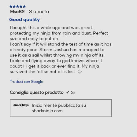
★★★★★
★★★★★
·
3 anni fa
Elsa82
5
su
Good quality
5
I bought this a while ago and was great
stelle.
protecting my ninja from rain and dust. Perfect
size and easy to put on.
I can’t say if it will stand the test of time as it has
already gone. Storm Joshua has managed to
use it as a sail whilst throwing my ninja off its
table and flying away to god knows where. I
doubt I’ll get it back or ever find it. My ninja
survived the fall so not all is lost. 😔
Traduci con Google
Consiglia questo prodotto
✔
Sì
Inizialmente pubblicata su
sharkninja.com