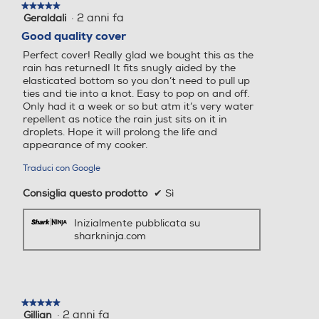
★★★★★
★★★★★
·
2 anni fa
Geraldali
5
su
Good quality cover
5
Perfect cover! Really glad we bought this as the
stelle.
rain has returned! It fits snugly aided by the
elasticated bottom so you don’t need to pull up
ties and tie into a knot. Easy to pop on and off.
Only had it a week or so but atm it’s very water
repellent as notice the rain just sits on it in
droplets. Hope it will prolong the life and
appearance of my cooker.
Traduci con Google
Consiglia questo prodotto
✔
Sì
Inizialmente pubblicata su
sharkninja.com
★★★★★
★★★★★
·
2 anni fa
Gillian
5