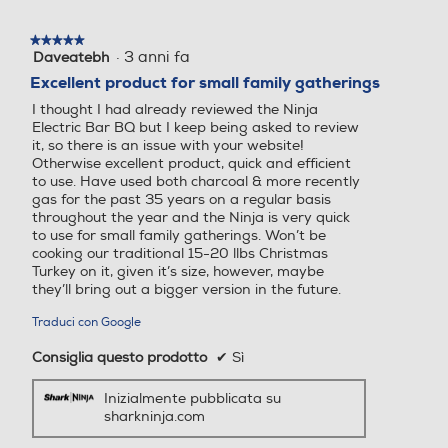
★★★★★
★★★★★
·
3 anni fa
Daveatebh
5
su
Excellent product for small family gatherings
5
I thought I had already reviewed the Ninja
stelle.
Electric Bar BQ but I keep being asked to review
it, so there is an issue with your website!
Otherwise excellent product, quick and efficient
to use. Have used both charcoal & more recently
gas for the past 35 years on a regular basis
throughout the year and the Ninja is very quick
to use for small family gatherings. Won’t be
cooking our traditional 15-20 llbs Christmas
Turkey on it, given it’s size, however, maybe
they’ll bring out a bigger version in the future.
Traduci con Google
Consiglia questo prodotto
✔
Sì
Inizialmente pubblicata su
sharkninja.com