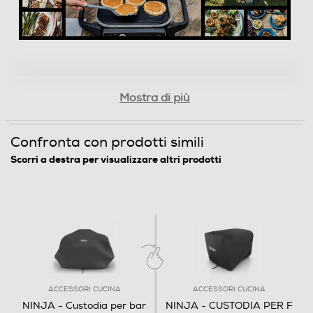
Mostra di più
Confronta con prodotti simili
Scorri a destra per visualizzare altri prodotti
Custodia per Barbecue elettrico Ninja Woodfire - Aumenta
la protezione del tuo barbecue elettrico Ninja Woodfire con
questa custodia per mantenerlo al meglio. Tessuto anti
sbiadimento: trattato con inibitori UV per bloccare i raggi
ACCESSORI CUCINA
ACCESSORI CUCINA
solari Resistente all’acqua: materiale leggero che protegge
NINJA - Custodia per bar
NINJA - CUSTODIA PER F