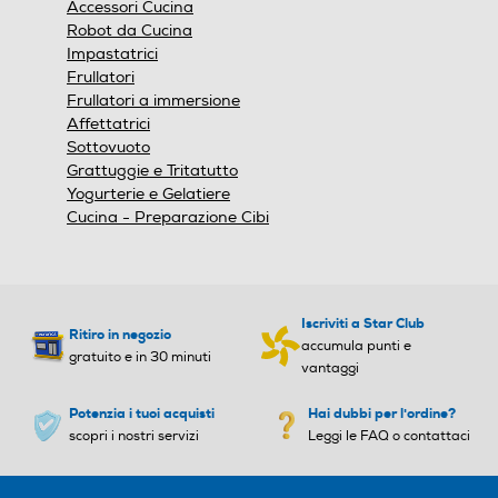
Accessori Cucina
Robot da Cucina
Impastatrici
Frullatori
Frullatori a immersione
Affettatrici
Sottovuoto
Grattuggie e Tritatutto
Yogurterie e Gelatiere
Cucina - Preparazione Cibi
Iscriviti a Star Club
Ritiro in negozio
accumula punti e
gratuito e in 30 minuti
vantaggi
Potenzia i tuoi acquisti
Hai dubbi per l'ordine?
scopri i nostri servizi
Leggi le FAQ o contattaci