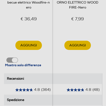
dagli agenti atmosferici Chiusura perfetta: il cordoncino
becue elettrico Woodfire-n
ORNO ELETTRICO WOOD
elastico mantiene la copertura saldamente in posizione
ero
FIRE-Nero
€ 36,49
€ 7,99
AGGIUNGI
AGGIUNGI
Mostra solo differenze
Recensioni
Recensioni
4.8
(364)
4.8
(48)
4
4
.
.
Spedizione
Spedizione
8
8