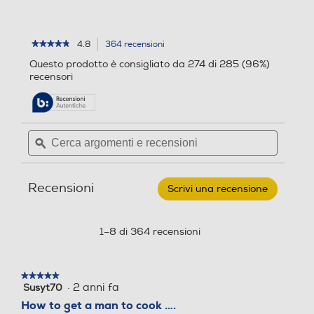
i
4.8
364 recensioni
L'azione
★★★★★
★★★★★
4.8
porterà
Questo prodotto è consigliato da 274 di 285 (96%)
su
alla
recensori
5
pagina
stelle.
delle
Leggi
recensioni.
recensioni
per
Cerca
Cerca
NINJA
argomenti
ϙ
argoment
-
Custodia
e
e
per
recensioni
recensio
barbecue
Recensioni
elettrico
Scrivi una recensione
.
Woodfire-
Questa
nero
azione
aprirà
1–8 di 364 recensioni
una
finestra
modale.
★★★★★
★★★★★
·
2 anni fa
Susyt70
5
su
How to get a man to cook ….
5