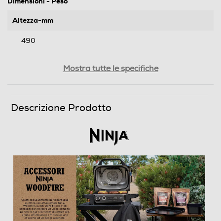
Dimensioni - Peso
Altezza-mm
490
Larghezza-mm
Mostra tutte le specifiche
250
Profondità-mm
Descrizione Prodotto
440
Peso-Kg
0,136
Informazioni sulla sicurezza del prodotto
Clicca qui