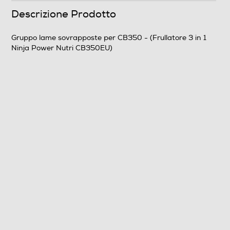
Profondità-mm
Descrizione Prodotto
258
Gruppo lame sovrapposte per CB350 - (Frullatore 3 in 1
Ninja Power Nutri CB350EU)
Peso-Kg
0,4
Informazioni sulla sicurezza del prodotto
Clicca qui