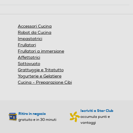
Questa
azione
aprirà
una
finestra
Accessori Cucina
modale.
Robot da Cucina
Impastatrici
Frullatori
Frullatori a immersione
Affettatrici
Sottovuoto
Grattuggie e Tritatutto
Yogurterie e Gelatiere
Cucina - Preparazione Cibi
Iscriviti a Star Club
Ritiro in negozio
accumula punti e
gratuito e in 30 minuti
vantaggi