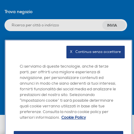
Trova negozio
INVIA
Seguici sui social
X   Continua senza accettare
Ci serviamo di queste tecnologie, anche di terze
parti, per offrirti una migliore esperienza di
navigazione, per personalizzare contenuti ed
Scarica la nostra app
annunci in modo che siano aderenti ai tuoi interessi,
fornirti funzionalità dei social media ed analizzare le
prestazioni del nostro sito. Selezionando
“Impostazioni cookie” ti sarà possibile determinare
quali cookie verranno utilizzati in base alle tue
preferenze. Consulta la nostra cookie policy per
ulteriori informazioni.
Cookie Policy
Euronics Italia SpA. Sede legale Via Montefeltro, 6/a 20156 Milano
Partita Iva, Codice Fiscale e iscrizione CCIAA Milano Monza Brianza Lodi
n. 13337170156. Codice intermediario SDI: HHBD9AK. Vendite soggette