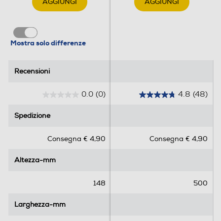
AGGIUNGI
AGGIUNGI
Mostra solo differenze
Recensioni
Recensioni
0.0
(0)
4.8
(48)
0
4
.
.
Spedizione
Spedizione
0
8
s
s
Consegna € 4,90
Consegna € 4,90
u
u
5
5
Altezza-mm
Altezza-mm
s
s
t
t
e
e
148
500
l
l
l
l
Larghezza-mm
Larghezza-mm
e
e