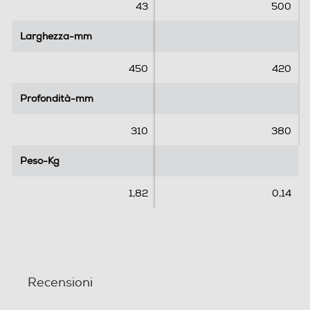
e
e
43
500
l
l
l
l
Larghezza-mm
Larghezza-mm
e
e
.
.
450
420
4
8
Profondità-mm
Profondità-mm
r
e
310
380
c
e
Peso-Kg
Peso-Kg
n
s
1,82
0,14
i
o
n
i
Recensioni