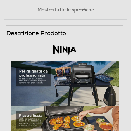
Larghezza-mm
Mostra tutte le specifiche
450
Profondità-mm
Descrizione Prodotto
310
Peso-Kg
1,82
Informazioni sulla sicurezza del prodotto
Clicca qui