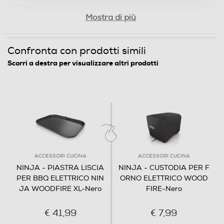
le
Mostra di più
Confronta con prodotti simili
Scorri a destra per visualizzare altri prodotti
Custodia per barbecue
G
ACCESSORI CUCINA
ACCESSORI CUCINA
Il materiale anti-sbiadimento, resistente agli
L
NINJA - PIASTRA LISCIA
NINJA - CUSTODIA PER F
agenti atmosferici e leggero, protegge dalle
s
intemperie.
PER BBQ ELETTRICO NIN
ORNO ELETTRICO WOOD
JA WOODFIRE XL-Nero
FIRE-Nero
€ 41,99
€ 7,99