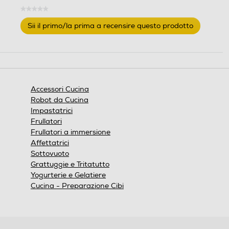
★★★★★
Nessuna
Sii il primo/la prima a recensire questo prodotto
valutazione
.
Questa
azione
aprirà
una
finestra
Accessori Cucina
modale.
Robot da Cucina
Impastatrici
Frullatori
Frullatori a immersione
Affettatrici
Sottovuoto
Grattuggie e Tritatutto
Yogurterie e Gelatiere
Cucina - Preparazione Cibi