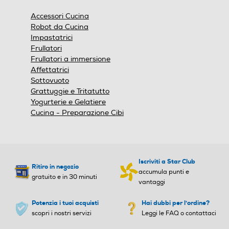
una
finestra
Accessori Cucina
modale.
Robot da Cucina
Impastatrici
Frullatori
Frullatori a immersione
Affettatrici
Sottovuoto
Grattuggie e Tritatutto
Yogurterie e Gelatiere
Cucina - Preparazione Cibi
Iscriviti a Star Club
Ritiro in negozio
accumula punti e
gratuito e in 30 minuti
vantaggi
Potenzia i tuoi acquisti
Hai dubbi per l'ordine?
scopri i nostri servizi
Leggi le FAQ o contattaci