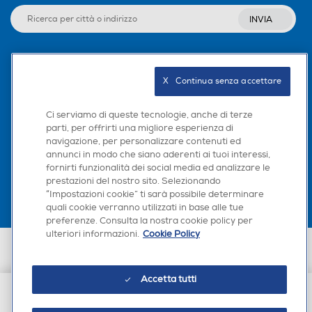
INVIA
Seguici sui social
X   Continua senza accettare
Ci serviamo di queste tecnologie, anche di terze
parti, per offrirti una migliore esperienza di
navigazione, per personalizzare contenuti ed
Scarica la nostra app
annunci in modo che siano aderenti ai tuoi interessi,
fornirti funzionalità dei social media ed analizzare le
prestazioni del nostro sito. Selezionando
“Impostazioni cookie” ti sarà possibile determinare
quali cookie verranno utilizzati in base alle tue
preferenze. Consulta la nostra cookie policy per
ulteriori informazioni.
Cookie Policy
Euronics Italia SpA. Sede legale Via Montefeltro, 6/a 20156 Milano
Partita Iva, Codice Fiscale e iscrizione CCIAA Milano Monza Brianza Lodi
n. 13337170156. Codice intermediario SDI: HHBD9AK. Vendite soggette
Accetta tutti
agli Artt. 45 e ss del Codice del Consumo in tema di Diritti dei
Consumatori.
€ 7,49