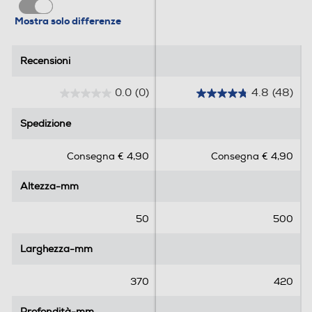
Mostra solo differenze
Recensioni
Recensioni
0.0
(0)
4.8
(48)
0
4
.
.
Spedizione
Spedizione
0
8
s
s
Consegna € 4,90
Consegna € 4,90
u
u
5
5
Altezza-mm
Altezza-mm
s
s
t
t
e
e
50
500
l
l
l
l
Larghezza-mm
Larghezza-mm
e
e
.
.
370
420
4
8
Profondità-mm
Profondità-mm