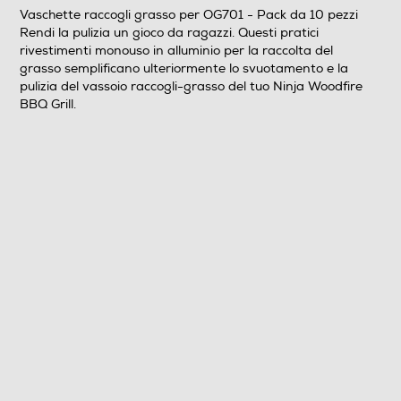
Vaschette raccogli grasso per OG701 - Pack da 10 pezzi
Rendi la pulizia un gioco da ragazzi. Questi pratici
Peso-Kg
rivestimenti monouso in alluminio per la raccolta del
grasso semplificano ulteriormente lo svuotamento e la
0,5
pulizia del vassoio raccogli-grasso del tuo Ninja Woodfire
BBQ Grill.
Informazioni sulla sicurezza del prodotto
Clicca qui