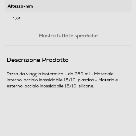
Altezza-mm
172
Larghezza-mm
Mostra tutte le specifiche
85
Profondità-mm
Descrizione Prodotto
85
Tazza da viaggio isotermica - da 280 ml - Materiale
interno: acciaio inossidabile 18/10, plastica - Materiale
Peso-Kg
esterno: acciaio inossidabile 18/10, silicone.
0,221
Informazioni sulla sicurezza del prodotto
Clicca qui