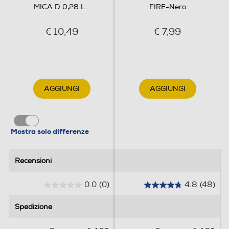
MICA D 0,28 L
…
FIRE-Nero
€ 10,49
€ 7,99
AGGIUNGI
AGGIUNGI
Mostra solo differenze
Recensioni
Recensioni
0.0
(0)
4.8
(48)
0
4
.
.
Spedizione
Spedizione
0
8
s
s