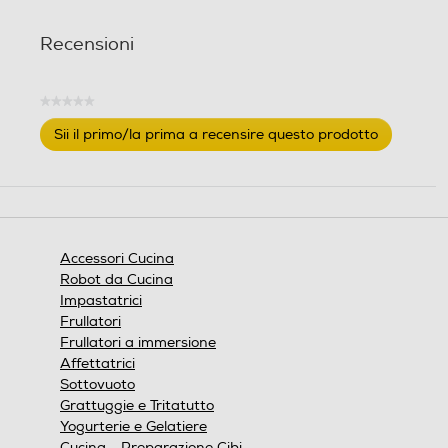
Recensioni
★★★★★
Nessuna
Sii il primo/la prima a recensire questo prodotto
valutazione
.
Questa
azione
aprirà
una
finestra
Accessori Cucina
modale.
Robot da Cucina
Impastatrici
Frullatori
Frullatori a immersione
Affettatrici
Sottovuoto
Grattuggie e Tritatutto
Yogurterie e Gelatiere
Cucina - Preparazione Cibi