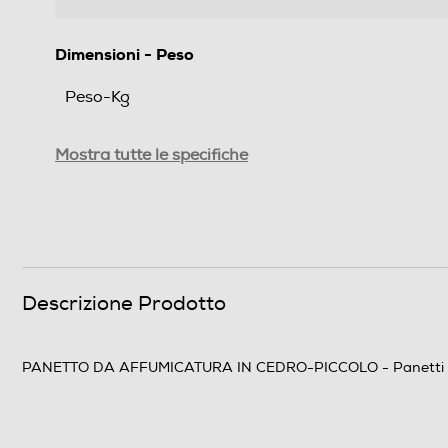
Dimensioni - Peso
Peso-Kg
Informazioni sulla sicurezza del prodotto
Mostra tutte le specifiche
Clicca qui
Descrizione Prodotto
PANETTO DA AFFUMICATURA IN CEDRO-PICCOLO - Panetti per l'aff