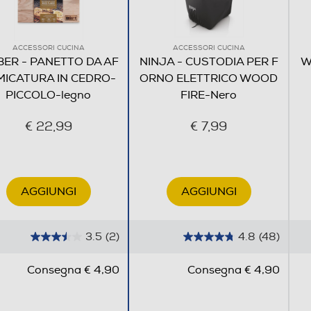
ACCESSORI CUCINA
ACCESSORI CUCINA
ER - PANETTO DA AF
NINJA - CUSTODIA PER F
W
MICATURA IN CEDRO-
ORNO ELETTRICO WOOD
PICCOLO-legno
FIRE-Nero
€ 22,99
€ 7,99
AGGIUNGI
AGGIUNGI
3.5
(2)
4.8
(48)
3
4
.
.
Consegna € 4,90
Consegna € 4,90
5
8
s
s