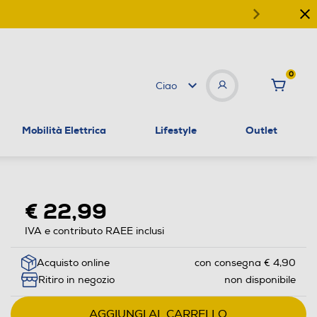
0
Ciao
Mobilità Elettrica
Lifestyle
Outlet
€ 22,99
IVA e contributo RAEE inclusi
Acquisto online
con consegna € 4,90
Ritiro in negozio
non disponibile
AGGIUNGI AL CARRELLO