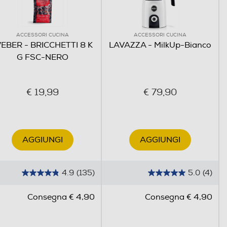
ACCESSORI CUCINA
ACCESSORI CUCINA
EBER - BRICCHETTI 8 K
LAVAZZA - MilkUp-Bianco
G FSC-NERO
€ 19,99
€ 79,90
AGGIUNGI
AGGIUNGI
4.9
(135)
5.0
(4)
4
5
.
.
Consegna € 4,90
Consegna € 4,90
9
0
s
s