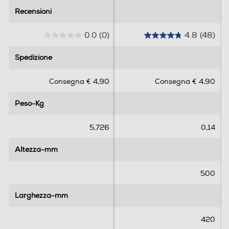
Recensioni
Recensioni
0.0
(0)
4.8
(48)
0
4
.
.
Spedizione
Spedizione
0
8
s
s
Consegna € 4,90
Consegna € 4,90
u
u
5
5
Peso-Kg
Peso-Kg
s
s
t
t
e
e
5,726
0,14
l
l
l
l
Altezza-mm
Altezza-mm
e
e
.
.
500
4
8
Larghezza-mm
Larghezza-mm
r
e
420
c