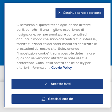
Seguici sui social
X   Continua senza accettare
Ci serviamo di queste tecnologie, anche di terze
parti, per offrirti una migliore esperienza di
navigazione, per personalizzare contenuti ed
Scarica la nostra app
annunci in modo che siano aderenti ai tuoi interessi,
fornirti funzionalità dei social media ed analizzare le
prestazioni del nostro sito. Selezionando
“Impostazioni cookie” ti sarà possibile determinare
quali cookie verranno utilizzati in base alle tue
preferenze. Consulta la nostra cookie policy per
ulteriori informazioni.
Cookie Policy
Euronics Italia SpA. Sede legale Via Montefeltro, 6/a 20156 Milano
Partita Iva, Codice Fiscale e iscrizione CCIAA Milano Monza Brianza Lodi
n. 13337170156. Codice intermediario SDI: HHBD9AK. Vendite soggette
Accetta tutti
agli Artt. 45 e ss del Codice del Consumo in tema di Diritti dei
Consumatori.
€ 85,99
Gestisci cookie
AGGIUNGI AL CARRELLO