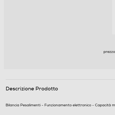
Indicatore stato batteria
Ripiegabile
Accessori
Accessori in dotazione
prezzo
Dimensioni - Peso
Altezza-mm
Larghezza-mm
Descrizione Prodotto
Profondità-mm
Peso-Kg
Bilancia Pesalimenti - Funzionamento elettronico - Capacità ma