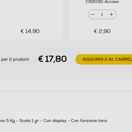
CR2032-Acciaio
1
No
€ 14,90
€ 2,90
1 Bilancia, 1 Batteria, 1 Manuale d'istruzione
€ 17,80
 per 2 prodotti
AGGIUNGI 2 AL CARRE
18
155
204
0,254
x 5 Kg - Scala 1 gr - Con display - Con funzione tara