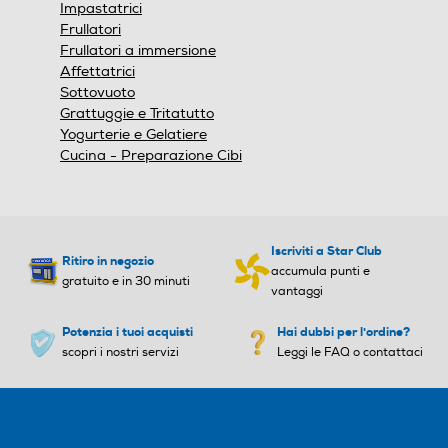
Impastatrici
Frullatori
Frullatori a immersione
Passo multiplo
Passo multiplo
Affettatrici
Sottovuoto
Grattuggie e Tritatutto
Yogurterie e Gelatiere
Cucina - Preparazione Cibi
Autospegnimento
Autospegnimento
Indicatore stato batteria
Indicatore stato batteria
Iscriviti a Star Club
Ritiro in negozio
accumula punti e
gratuito e in 30 minuti
vantaggi
Potenzia i tuoi acquisti
Hai dubbi per l'ordine?
Altre funzioni
Altre funzioni
scopri i nostri servizi
Leggi le FAQ o contattaci
Durata batteria 23 ore Mo
Misurazione ml latte e acqu
dalità Stand-by
a, indicatore di sovraccaric
o Err