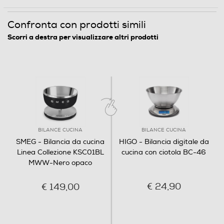
Confronta con prodotti simili
Passo multiplo
Scorri a destra per visualizzare altri prodotti
Autospegnimento
Indicatore stato batteria
BILANCE CUCINA
BILANCE CUCINA
SMEG - Bilancia da cucina
HIGO - Bilancia digitale da
Altre funzioni
Linea Collezione KSC01BL
cucina con ciotola BC-46
MWW-Nero opaco
Durata batteria 23 ore Modalità Stand-by
€ 24,90
€ 149,00
Ripiegabile
No