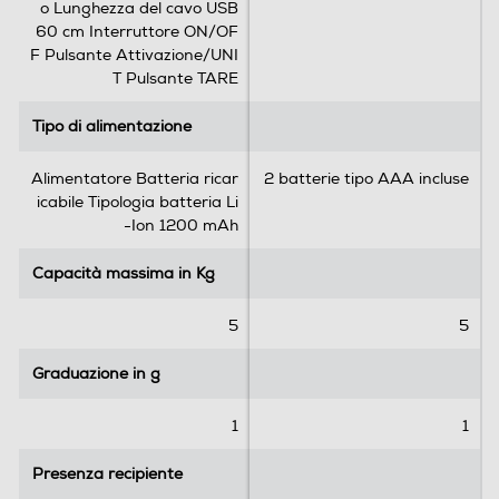
Peso-Kg
l
l
o Lunghezza del cavo USB
e
e
60 cm Interruttore ON/OF
1,18
.
.
F Pulsante Attivazione/UNI
T Pulsante TARE
Informazioni sulla sicurezza del prodotto
Tipo di alimentazione
Tipo di alimentazione
Clicca qui
Alimentatore Batteria ricar
2 batterie tipo AAA incluse
icabile Tipologia batteria Li
-Ion 1200 mAh
Capacità massima in Kg
Capacità massima in Kg
5
5
Graduazione in g
Graduazione in g
1
1
Presenza recipiente
Presenza recipiente