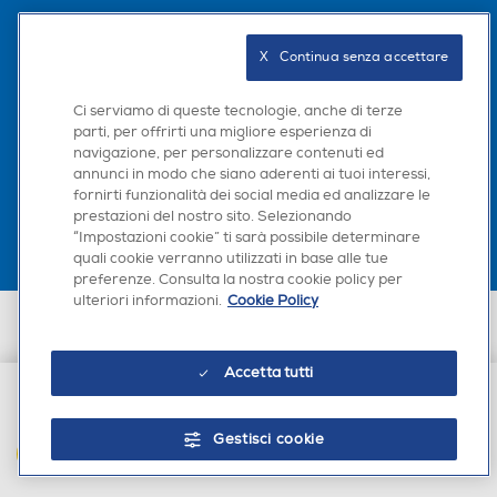
205
180
Seguici sui social
Profondità-mm
Profondità-mm
X   Continua senza accettare
205
200
Ci serviamo di queste tecnologie, anche di terze
parti, per offrirti una migliore esperienza di
Peso-Kg
Peso-Kg
navigazione, per personalizzare contenuti ed
Scarica la nostra app
annunci in modo che siano aderenti ai tuoi interessi,
fornirti funzionalità dei social media ed analizzare le
1,18
0,55
prestazioni del nostro sito. Selezionando
“Impostazioni cookie” ti sarà possibile determinare
quali cookie verranno utilizzati in base alle tue
preferenze. Consulta la nostra cookie policy per
ulteriori informazioni.
Cookie Policy
Euronics Italia SpA. Sede legale Via Montefeltro, 6/a 20156 Milano
Partita Iva, Codice Fiscale e iscrizione CCIAA Milano Monza Brianza Lodi
n. 13337170156. Codice intermediario SDI: HHBD9AK. Vendite soggette
Accetta tutti
agli Artt. 45 e ss del Codice del Consumo in tema di Diritti dei
Consumatori.
€ 149,00
Gestisci cookie
AGGIUNGI AL CARRELLO