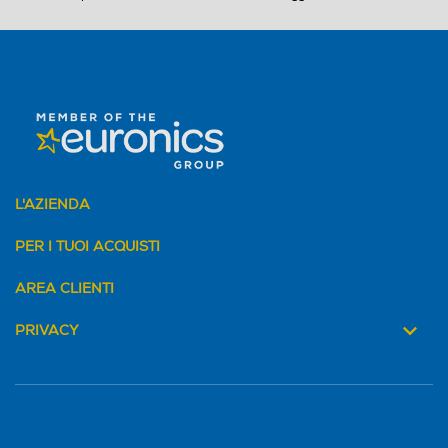
Lama tritaghiaccio
Lama tritaghiaccio
Tipo di lame
Tipo di lame
Lame in acciaio inox
Tecnologia POWERBell VPlu
s. Una superficie di taglio pi
ù ampia per frullare in mod
o rapido ed efficace, per mi
L'AZIENDA
gliori risultati con il minimo
sforzo. La particolare strutt
PER I TUOI ACQUISTI
ura della lama permette di
frullare gli ingredienti in po
AREA CLIENTI
chi secondi senza bisogno d
i tagliarli prima.
PRIVACY
Avvolgicavo
Avvolgicavo