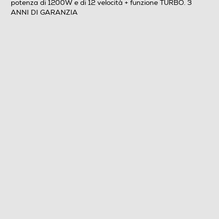
potenza di 1200W e di 12 velocità + funzione TURBO. 3
0,6
ANNI DI GARANZIA
Numero di velocità
12
Descrizione
Descrizione marketing
Il tuo alleato per ricette impeccabili. Il frullatore ad
immersione 3 in 1 FI-36 di HIGO è dotato di bicchiere
graduato 600ml, tritautto con ciotola 800ml e funzione
mixer grazie alla frusta in acciaio inox. Il frullatore ad
immersione è dotato di asta e lame in acciaio inox, di
una potenza di 1200W e di 12 velocità + funzione
TURBO. 3 ANNI DI GARANZIA
Dotazioni - Personalizzazioni