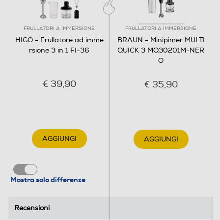
FRULLATORI A IMMERSIONE
FRULLATORI A IMMERSIONE
Bicchiere graduato
HIGO - Frullatore ad imme
BRAUN - Minipimer MULTI
rsione 3 in 1 FI-36
QUICK 3 MQ30201M-NER
O
Supporto da parete
€ 39,90
€ 35,90
Funzioni e Plus
Selettore di velocità
AGGIUNGI
AGGIUNGI
Manuale
Tasto espulsione asta
Mostra solo differenze
Recensioni
Recensioni
Cordless