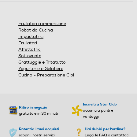
Capacità-l
Capacità-l
azione
Informazioni sulla sicurezza del prodotto
aprirà
0,6
0,6
una
Clicca qui
finestra
Frullatori a immersione
modale.
Numero di velocità
Numero di velocità
Robot da Cucina
Impastatrici
12
2
Frullatori
Affettatrici
Asta frullatore removibile
Asta frullatore removibile
Sottovuoto
Grattuggie e Tritatutto
Yogurterie e Gelatiere
Staccabile
Staccabile
Cucina - Preparazione Cibi
Impugnatura ergonomica
Impugnatura ergonomica
Iscriviti a Star Club
Ritiro in negozio
Lame removibili
Lame removibili
accumula punti e
gratuito e in 30 minuti
vantaggi
Potenzia i tuoi acquisti
Hai dubbi per l'ordine?
scopri i nostri servizi
Leggi le FAQ o contattaci