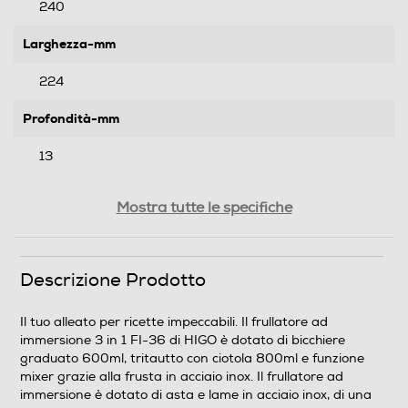
240
Larghezza-mm
224
Profondità-mm
13
Peso-Kg
Mostra tutte le specifiche
1,26
Descrizione Prodotto
Prestazioni
Potenza max-W
Il tuo alleato per ricette impeccabili. Il frullatore ad
immersione 3 in 1 FI-36 di HIGO è dotato di bicchiere
1200
graduato 600ml, tritautto con ciotola 800ml e funzione
mixer grazie alla frusta in acciaio inox. Il frullatore ad
Capacità-l
immersione è dotato di asta e lame in acciaio inox, di una