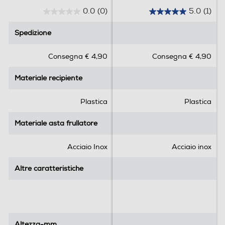
0.0
(0)
5.0
(1)
0
5
No
.
.
Spedizione
Spedizione
0
0
Tasto Pulse
s
s
Consegna € 4,90
Consegna € 4,90
u
u
5
5
Materiale recipiente
Materiale recipiente
s
s
Funzione turbo
t
t
e
e
Plastica
Plastica
l
l
l
l
Materiale asta frullatore
Materiale asta frullatore
Sistema anti-schizzi
e
e
.
.
Acciaio Inox
Acciaio inox
1
r
Sistema di sicurezza
Altre caratteristiche
Altre caratteristiche
e
c
e
n
Altre funzioni
s
Altezza-mm
Altezza-mm