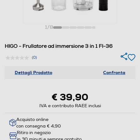
1
/
8
HIGO - Frullatore ad immersione 3 in 1 FI-36
(0)
Dettagli Prodotto
Confronta
€ 39,90
IVA e contributo RAEE inclusi
Acquisto online
con consegna € 4,90
Ritiro in negozio
in 30 minuti e sempre gratuito