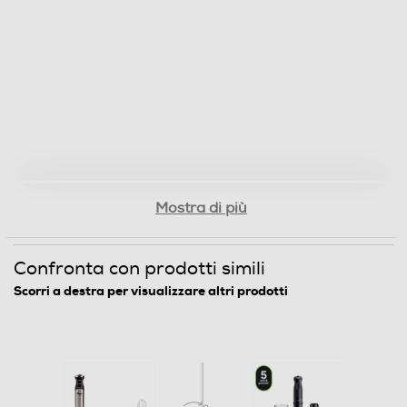
Asta frullatore removibile
Staccabile
Impugnatura ergonomica
Lame removibili
Mostra di più
Lama tritaghiaccio
Confronta con prodotti simili
Scorri a destra per visualizzare altri prodotti
Tipo di lame
Lame in acciaio inox
Avvolgicavo