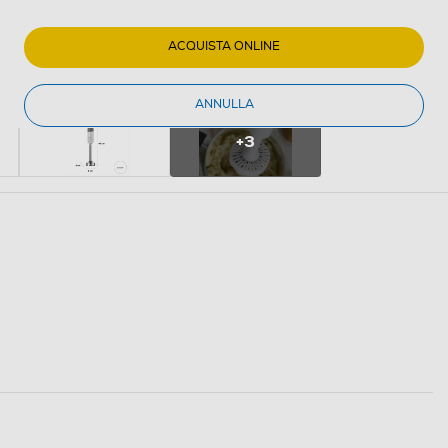
ACQUISTA ONLINE
ANNULLA
+3