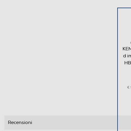
Tasto espulsione asta
Cordless
Tasto Pulse
Funzione turbo
KEN
d i
Sistema anti-schizzi
HB
Sistema di sicurezza
Base antiscivolo
€
Parti lavabili lavastoviglie
Accessori
Recensioni
Accessorio minitritatutto