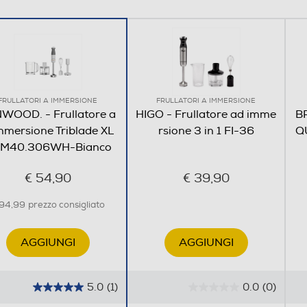
No
FRULLATORI A IMMERSIONE
FRULLATORI A IMMERSIONE
WOOD. - Frullatore a
HIGO - Frullatore ad imme
B
mmersione Triblade XL
rsione 3 in 1 FI-36
Q
M40.306WH-Bianco
€ 54,90
€ 39,90
 94,99
prezzo consigliato
AGGIUNGI
AGGIUNGI
5.0
(1)
0.0
(0)
5
0