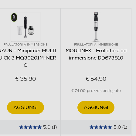
FRULLATORI A IMMERSIONE
FRULLATORI A IMMERSIONE
RAUN - Minipimer MULTI
MOULINEX - Frullatore ad
UICK 3 MQ30201M-NER
immersione DD673810
O
€ 35,90
€ 54,90
€ 74,90
prezzo consigliato
AGGIUNGI
AGGIUNGI
5.0
(1)
5.0
(1)
5
5