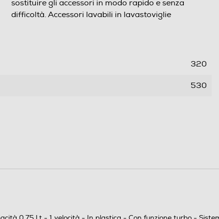
sostituire gli accessori in modo rapido e senza
difficoltà. Accessori lavabili in lavastoviglie
320
530
120
1,7
850
0,5
ità 0,75 Lt - 1 velocità - In plastica - Con funzione turbo - Sist