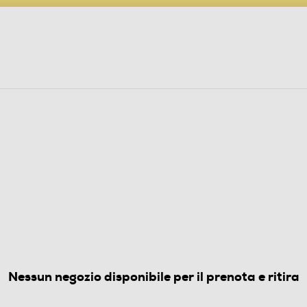
PARTECIPA AL CONCORSO ANNIVERSARIO
ine
 Audio
Elettrodomestici
Foto, Video, Droni
TORI A IMMERSIONE
iblade XL HBM40.306WH-Bianco
5.0
(1)
Nessun negozio disponibile per il prenota e ritira