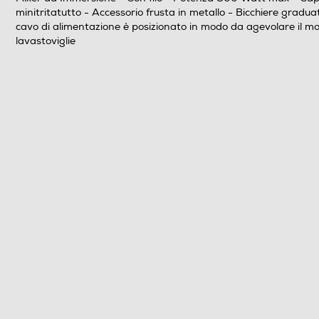
Numero di velocità
minitritatutto - Accessorio frusta in metallo - Bicchiere gradu
cavo di alimentazione è posizionato in modo da agevolare il movi
lavastoviglie
Descrizione
Dotazioni - Personalizzazioni
Asta frullatore removibile
Impugnatura ergonomica
Lame removibili
Lama tritaghiaccio