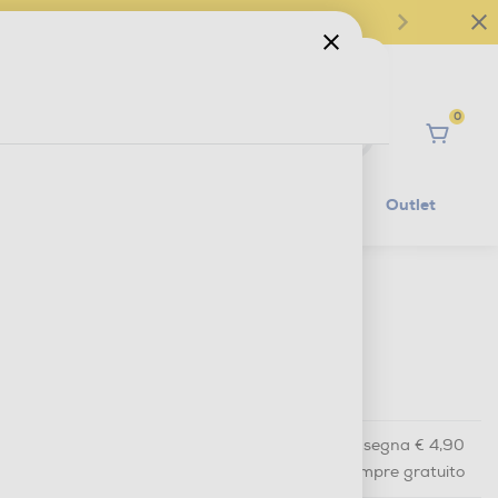
0
Ciao
Mobilità Elettrica
Lifestyle
Outlet
€ 54,90
IVA e contributo RAEE inclusi
€ 94,99
prezzo consigliato
Acquisto online
con consegna € 4,90
Ritiro in negozio
in 30 minuti e sempre gratuito