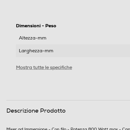
Dimensioni - Peso
Altezza-mm
Larghezza-mm
Profondità-mm
Mostra tutte le specifiche
Peso-Kg
Prestazioni
Potenza max-W
Descrizione Prodotto
Capacità-l
Mixer ad Immersione - Con filo - Potenza 800 Watt max - Capac