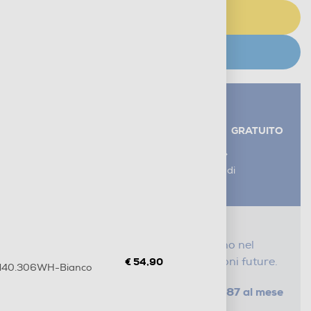
AGGIUNGI AL CARRELLO
CERCA NEGOZIO
Servizi aggiuntivi alla consegna*
RITIRO USATO RAEE
GRATUITO
AGGIUNGI UN SERVIZIO
*I servizi sono esclusi dal costo di
consegna
Proteggi il tuo acquisto
Con i nostri servizi Serena, ti seguiamo nel
tempo e risparmi sui costi di riparazioni future.
€ 54,90
HBM40.306WH-Bianco
da € 1,87 al mese
SELEZIONA UN PIANO