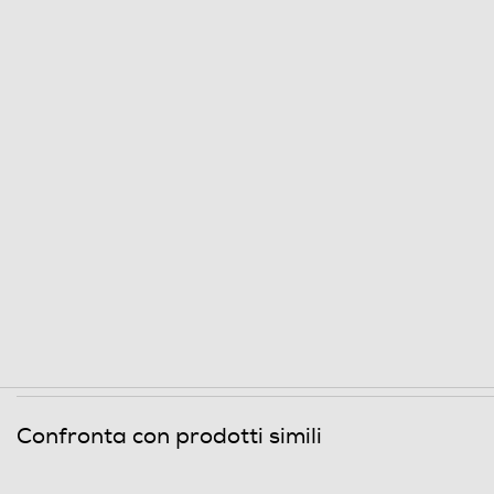
Tipo di lame
Avvolgicavo
Bicchiere graduato
Supporto da parete
Funzioni e Plus
Confronta con prodotti simili
Selettore di velocità