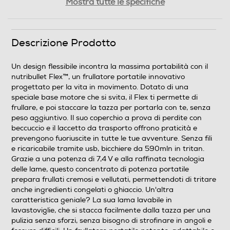
Mostra tutte le specifiche
82
Peso-Kg
Descrizione Prodotto
0,8
Un design flessibile incontra la massima portabilità con il
nutribullet Flex™, un frullatore portatile innovativo
Prestazioni
progettato per la vita in movimento. Dotato di una
speciale base motore che si svita, il Flex ti permette di
Capacità-l
frullare, e poi staccare la tazza per portarla con te, senza
peso aggiuntivo. Il suo coperchio a prova di perdite con
0,59
beccuccio e il laccetto da trasporto offrono praticità e
prevengono fuoriuscite in tutte le tue avventure. Senza fili
Numero di velocità
e ricaricabile tramite usb, bicchiere da 590mln in tritan.
Grazie a una potenza di 7,4 V e alla raffinata tecnologia
delle lame, questo concentrato di potenza portatile
1
prepara frullati cremosi e vellutati, permettendoti di tritare
anche ingredienti congelati o ghiaccio. Un'altra
Dotazioni - Personalizzazioni
caratteristica geniale? La sua lama lavabile in
lavastoviglie, che si stacca facilmente dalla tazza per una
Impugnatura ergonomica
pulizia senza sforzi, senza bisogno di strofinare in angoli e