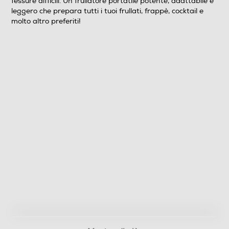
fessure difficili. Un frullatore portatile potente, adattabile e
leggero che prepara tutti i tuoi frullati, frappè, cocktail e
molto altro preferiti!
Lame removibili
Lama tritaghiaccio
Avvolgicavo
Bicchiere graduato
Base antiscivolo