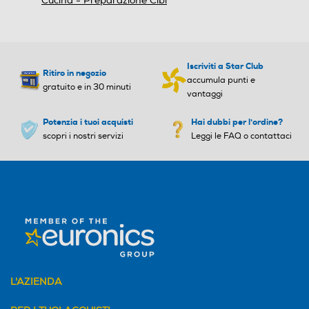
Cucina - Preparazione Cibi
Impugnatura ergonomica
Impugnatura ergonomica
Iscriviti a Star Club
Ritiro in negozio
Lame removibili
Lame removibili
accumula punti e
gratuito e in 30 minuti
vantaggi
Potenzia i tuoi acquisti
Hai dubbi per l'ordine?
scopri i nostri servizi
Leggi le FAQ o contattaci
Lama tritaghiaccio
Lama tritaghiaccio
Avvolgicavo
Avvolgicavo
Bicchiere graduato
Bicchiere graduato
L'AZIENDA