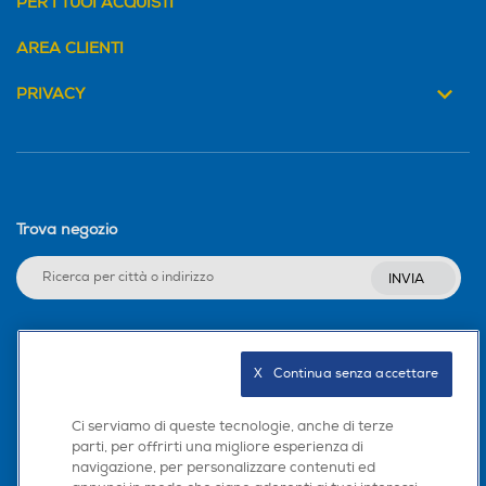
PER I TUOI ACQUISTI
Base antiscivolo
Base antiscivolo
AREA CLIENTI
PRIVACY
Selettore di velocità
Selettore di velocità
Manuale
Manuale
Cordless
Cordless
Trova negozio
Si
No
INVIA
Tasto Pulse
Tasto Pulse
Seguici sui social
X   Continua senza accettare
Funzione turbo
Funzione turbo
Ci serviamo di queste tecnologie, anche di terze
parti, per offrirti una migliore esperienza di
navigazione, per personalizzare contenuti ed
Scarica la nostra app