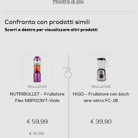
Mostra di più
Funzioni e Plus
Confronta con prodotti simili
Selettore di velocità
Scorri a destra per visualizzare altri prodotti
Manuale
Cordless
Si
Tasto Pulse
FRULLATORI
FRULLATORI
NUTRIBULLET - Frullatore
HIGO - Frullatore con bicch
Funzione turbo
Flex NBP013VT-Viola
iere vetro FC-18
€ 59,99
€ 39,90
Sistema di sicurezza
€ 74,99